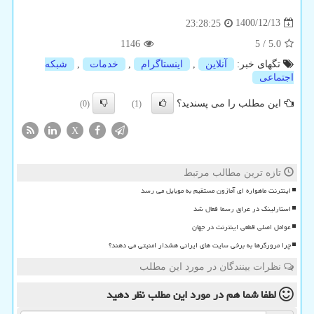
1400/12/13
23:28:25
1146
5
/
5.0
تگهای خبر:
آنلاین
,
اینستاگرام
,
خدمات
,
شبكه
اجتماعی
این مطلب را می پسندید؟
(0)
(1)
X
تازه ترین مطالب مرتبط
اینترنت ماهواره ای آمازون مستقیم به موبایل می رسد
استارلینک در عراق رسما فعال شد
عوامل اصلی قطعی اینترنت در جهان
چرا مرورگرها به برخی سایت های ایرانی هشدار امنیتی می دهند؟
نظرات بینندگان در مورد این مطلب
لطفا شما هم
در مورد این مطلب
نظر دهید