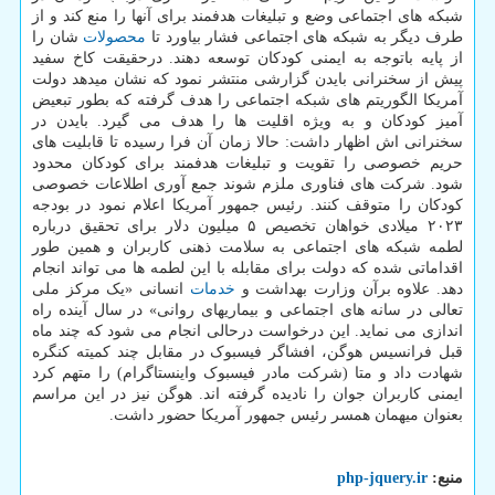
شبکه های اجتماعی وضع و تبلیغات هدفمند برای آنها را منع کند و از
طرف دیگر به شبکه های اجتماعی فشار بیاورد تا
محصولات
شان را
از پایه باتوجه به ایمنی کودکان توسعه دهند. درحقیقت کاخ سفید
پیش از سخنرانی بایدن گزارشی منتشر نمود که نشان میدهد دولت
آمریکا الگوریتم های شبکه اجتماعی را هدف گرفته که بطور تبعیض
آمیز کودکان و به ویژه اقلیت ها را هدف می گیرد. بایدن در
سخنرانی اش اظهار داشت: حالا زمان آن فرا رسیده تا قابلیت های
حریم خصوصی را تقویت و تبلیغات هدفمند برای کودکان محدود
شود. شرکت های فناوری ملزم شوند جمع آوری اطلاعات خصوصی
کودکان را متوقف کنند. رئیس جمهور آمریکا اعلام نمود در بودجه
۲۰۲۳ میلادی خواهان تخصیص ۵ میلیون دلار برای تحقیق درباره
لطمه شبکه های اجتماعی به سلامت ذهنی کاربران و همین طور
اقداماتی شده که دولت برای مقابله با این لطمه ها می تواند انجام
دهد. علاوه برآن وزارت بهداشت و
خدمات
انسانی «یک مرکز ملی
تعالی در سانه های اجتماعی و بیماریهای روانی» در سال آینده راه
اندازی می نماید. این درخواست درحالی انجام می شود که چند ماه
قبل فرانسیس هوگن، افشاگر فیسبوک در مقابل چند کمیته کنگره
شهادت داد و متا (شرکت مادر فیسبوک واینستاگرام) را متهم کرد
ایمنی کاربران جوان را نادیده گرفته اند. هوگن نیز در این مراسم
بعنوان میهمان همسر رئیس جمهور آمریکا حضور داشت.
منبع:
php-jquery.ir