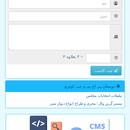
= ۴ بعلاوه ۳
ثبت کامنت
دوستان پی اچ پی و جی كوئری
تبلیغات انتخابات مجلس
مستر گرین وال | مجری و طراح انواع دیوار سبز