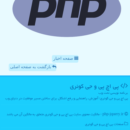
صفحه اخبار
بازگشت به صفحه اصلی
پی اچ پی و جی كوئری
برنامه نویسی تحت وب
پی اچ پی و جی کوئری؛ آموزش، راهنمایی و رفع اشکال برای ساختن مسیر موفقیت در دنیای وب
php-jquery.ir - مالکیت معنوی سایت پی اچ پی و جی كوئری متعلق به مالکین آن می باشد
صفحات پی اچ پی و جی كوئری