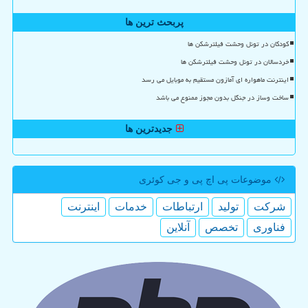
پربحث ترین ها
کودکان در تونل وحشت فیلترشکن ها
خردسالان در تونل وحشت فیلترشکن ها
اینترنت ماهواره ای آمازون مستقیم به موبایل می رسد
ساخت وساز در جنگل بدون مجوز ممنوع می باشد
جدیدترین ها
موضوعات پی اچ پی و جی كوئری
شركت
تولید
ارتباطات
خدمات
اینترنت
فناوری
تخصص
آنلاین