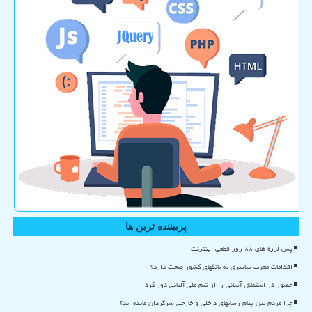
پربیننده ترین ها
پس لرزه های ۸۸ روز قطعی اینترنت
اقدامات مخرب سایبری به بانکهای کشور صحت دارد؟
حضور در استقلال آسانی را از تیم ملی آلبانی دور کرد
چرا مردم بین پیام رسانهای داخلی و خارجی سرگردان مانده اند؟