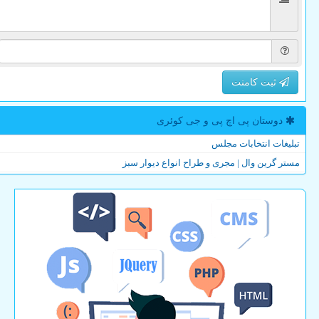
ثبت کامنت
دوستان پی اچ پی و جی كوئری
تبلیغات انتخابات مجلس
مستر گرین وال | مجری و طراح انواع دیوار سبز