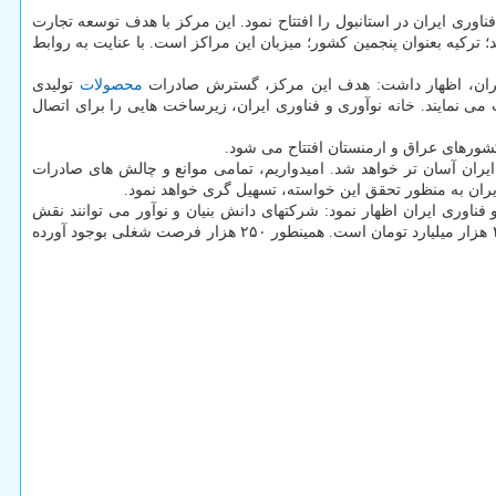
از ۵۰ شرکت دانش بنیان، خانه نوآوری و فناوری ایران در استانبول را افتتاح نمود. این مرکز با هدف توسعه تجارت
 ترکیه بعنوان پنجمین کشور؛ میزبان این مراکز است. با عنایت به روابط
 ایران، اظهار داشت: هدف این مرکز، گسترش صادرات
محصولات
تولیدی
بین المللی است. حدود ۶۵۰۰ شرکت دانش بنیان و ۱۵۰۰ شرکت نوآور در ایران فعالیت می نمایند. خانه نوآوری و فناوری ایران، زیرساخت هایی را برای اتصال
ر کشورهای عراق و ارمنستان افتتاح می شود.
 ایران آسان تر خواهد شد. امیدواریم، تمامی موانع و چالش های صادرات
یران به منظور تحقق این خواسته، تسهیل گری خواهد نمود.
فناوری ایران اظهار نمود: شرکتهای دانش بنیان و نوآور می توانند نقش
موثری در ساختن ایران قدرتمند داشته باشند؛ ما پذیرای ظرفیت و پتانسیل شرکت هایی از این دست هستیم. سرمایه در گردش این شرکت ها حدود ۲۲۰ هزار میلیارد تومان است. همینطور ۲۵۰ هزار فرصت شغلی بوجود آورده