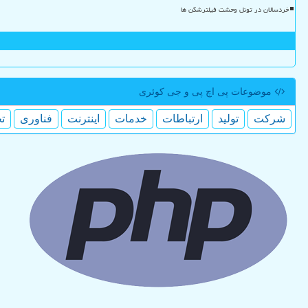
خردسالان در تونل وحشت فیلترشکن ها
موضوعات پی اچ پی و جی كوئری
شركت
تولید
ارتباطات
خدمات
اینترنت
فناوری
ت