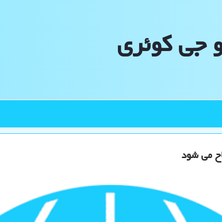
و جی كوئری
اح می شود