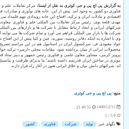
به گزارش پی اچ پی و جی کوئری به نقل از ایسنا،
فناوری دو کشور به وجود آمد. پیش از این، خانه های نوآوری و صادرات فن
اقتصادی و تبادلات ایران و ترکیه، افتتاح این خانه رویدادی مهم قلمداد می
مهدی قلعه نوی، رئیس مرکز تعاملات بین المللی علم و فناوری معاون
شرکت ها با بازار بین المللی فراهم می آورد و تمام شرکت ها می توانند ا
وی با اشاره به اینکه دفاتر روسیه، سوریه، چین و کنیا پیش از این افتتاح
جواد معبودی فر، سرکنسول ایران در استانبول هم در این مراسم تصریح کر
محصولات ایرانی از میان برداشته شود. مقامات محلی «ازمیر» ترکیه خواس
پرویز کرمی، مشاور معاون علمی و فناوری رئیس جمهور و دبیر ستاد فناور
اند. شرکتهای دانش بنیان و خلاق ایرانی هنوز در آغاز راه قرار دارند.
منبع:
پی اچ پی و جی كوئری
1400/12/11
21:49:55
5
/
5.0
تگهای خبر:
تولید
,
شركت
,
فناوری
,
كشور