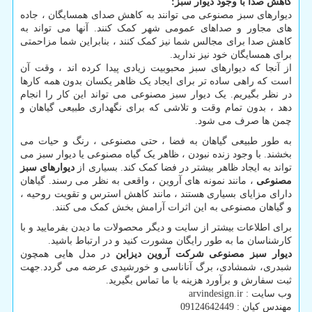
کاهش صدا با وجود دیوار سبز
:
دیوارهای سبز مصنوعی می توانند به کاهش صدای همسایگان ، جاده
های مجاور و صداهای عمومی شهر کمک کنند. آنها می تواند به
کاهش صدا برای مجالس شما نیز کمک کنند ، بنابراین شما مزاحمتی
برای همسایگان خود نیز ندارید.
از آنجا که دیوارهای سبز محبوبیت زیادی پیدا کرده اند ، وقت آن
است که راهی ساده تر برای ایجاد یک ظاهر یکسان بدون همه کارها
در نظر بگیریم. یک دیوار سبز مصنوعی می تواند این کار را انجام
دهد ، بدون تمام وقت و تلاشی که برای نگهداری طبیعی گیاهان و
چمن ها صرف می شود.
به طور طبیعی گیاهان به فضا ، حتی مصنوعی ، رنگ و حیات می
بخشند. با وجود زنده نبودن ، ظاهر یک گیاه مصنوعی یا دیوار سبز می
تواند به ایجاد ظاهر بیشتر در فضا کمک کند. بسیاری از
دیوارهای سبز
مصنوعی
، مانند نمونه های آروین ، واقعی به نظر می رسند. گیاهان
دارای مزایای بسیاری هستند ، مانند کاهش استرس و تقویت روحیه ،
و گیاهان مصنوعی به این اثرات آرامش بخش کمک می کنند.
برای اطلاعات بیشتر از سایت و دیگر محصولات ما دیدن بفرمایید و با
کارشناسان ما به طور رایگان مشورت کنید و در ارتباط باشید.
دیوار سبز مصنوعی شرکت آروین دیزاین
در مدل هایی همچون
شبدری، شمشادی، برگ آناناسی و خورشیدی عرضه می گردد.جهت
ثبت سفارش و برآورد هزینه با ما تماس بگیرید.
وب سایت :
arvindesign.ir
مهندس کیان : 09124642449