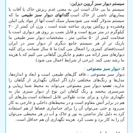
سیستم دیوار سبز آروین دیزاین
:
سیستم ما بی خاک است این به معنی عدم ریزش خاک یا آفات یا
بیماریهای ناشی از خاک است.
گلدانهای دیوار سبز طبیعی
ما که
سیستم مدولار گفته می شودبسیار سبک است.آنها از مواد پلی اتیلن
وفشرده و روکش پودری ساخته شده است ، وزن آن کمتر از ۲۰
کیلوگرم در متر مربع است و قابل نصب بر روی هر دیواری است.با
ضخامت کمتر از ۵۰ سانتی متر ، مشخصات دیوار سبز طبیعی ما
باریک تر از هر سیستم جامع دیگری از دیوار سبز در ایران
است(فضای کمتری را اشغال می کند).ما ۵ سال ضمانت برای کلیه
دیوارهای سبز ارائه می دهیم و جایگزین گیاهانی می کنیم که با هزینه
ما رشد نمی کنند. (برخی از شرایط اعمال می شود).
2-
دیوار سبز مصنوعی
:
دیوار سبز مصنوعی ، فاقد گل‌های طبیعی است و ابعاد و اندازه‌ها،
مدل‌ها و رنگ‌های مختلفی دارد.اگر امکان نگهداری از گیاهان را
ندارید،
نصب
دیوار سبز مصنوعی می‌تواند به محیط شما زیبایی و
سرسبزی ببخشد و رنگ گیاهان این نوع از دیوار سبزی نیاز به
نگهداری ندارد و برای مدت طولانی قابل استفاده است.پنل‌های آن
هم در برابر آتش مقاوم است و در محیط‌های داخلی و خارجی به کار
می‌رود و حتی می‌توان آن را برای جداسازی فضاها از هم استفاده
کرد.به دلیل نیاز نداشتن به نور و خاک و آب در هر محیطی می‌توان
آن را به کار برد و نصب کرد. هزینه نگهداری آن هم حداقل است.