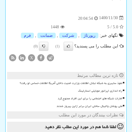
1400/11/30
20:04:54
1448
5
/
5.0
تگهای خبر:
رپورتاژ
,
شركت
,
ضمانت
,
فرم
این مطلب را می پسندید؟
(0)
(1)
X
تازه ترین مطالب مرتبط
نفوذ سایبری به شبکه تبادل اطلاعات وزارت امنیت داخلی آمریکا اطلاعات حساس لو رفت؟
راه اندازی اپراتور موبایلی استارلینک
امارات شبکه های اجتماعی را برای این افراد ممنوع کرد
ملی پوشان والیبال ساحلی ایران برابر ژاپن پیروز شدند
نظرات بینندگان در مورد این مطلب
لطفا شما هم
در مورد این مطلب
نظر دهید