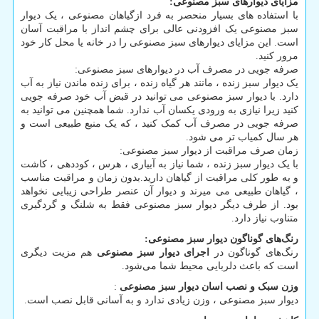
مزایای دیوارهای سبز مصنوعی
:
با استفاده های بسیار منحصر به فرد ازگیاهان مصنوعی ، یک دیوار
سبز مصنوعی یک افزودنی عالی برای چشم انداز با مراقبت آسان
است. این مزایای دیوارهای سبز مصنوعی را در خانه یا محل کار خود
مرور کنید.
صرفه جویی در مصرف آب در دیوارهای سبز مصنوعی:
یک دیوار سبز زنده ، مانند هر گیاه زنده ، برای زنده ماندن نیاز به آب
دارد. با دیوار سبز مصنوعی می توانید در قبض آب خود صرفه جویی
کنید زیرا نیازی به ورودی یکسان آب ندارد. شما همچنین می توانید به
صرفه جویی در مصرف آب کمک کنید ، که یک منبع طبیعی است و
هر سال کمیاب تر می شود.
زمان صرف مراقبت از دیوار سبز مصنوعی:
با یک دیوار سبز زنده ، شما نیاز به آبیاری ، هرس ، کوددهی ، کاشت
و به طور کلی مراقبت از گیاهان دارید.بدون زمان و مراقبت مناسب
، گیاهان طبیعی می میرند و دیوار آن عنصر طراحی زیبایی نخواهد
بود. از طرف دیگر دیوار سبز مصنوعی فقط به شلنگ و گردگیری
متناوب نیاز دارد.
رنگ‌های گوناگون دیوار سبز مصنوعی
:
رنگ‌های گوناگون در
اجرای دیوار سبز مصنوعی
هم مزیت دیگری
است که باعث دلربایی محیط شما می‌شود.
وزن سبک و نصب اسان دیوار سبز مصنوعی
:
دیوار سبز مصنوعی ، وزن زیادی ندارد و به آسانی قابل نصب است.