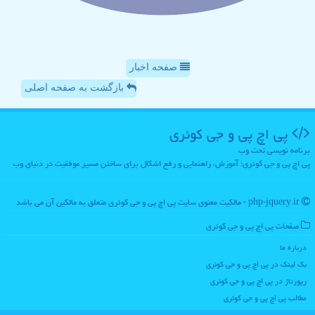
صفحه اخبار
بازگشت به صفحه اصلی
پی اچ پی و جی كوئری
برنامه نویسی تحت وب
پی اچ پی و جی کوئری؛ آموزش، راهنمایی و رفع اشکال برای ساختن مسیر موفقیت در دنیای وب
php-jquery.ir - مالکیت معنوی سایت پی اچ پی و جی كوئری متعلق به مالکین آن می باشد
صفحات پی اچ پی و جی كوئری
درباره ما
بک لینک در پی اچ پی و جی كوئری
رپورتاژ در پی اچ پی و جی كوئری
مطالب پی اچ پی و جی كوئری