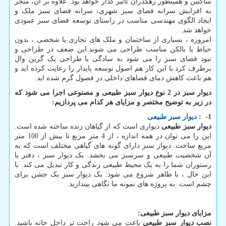
ساکنین و همینطور رهگذران تاثیر گذار خواهد بود. علاوه بر آن، منجر
به افزایش سرانه فضای سبز شهری، سرانه فضای سبز ملک و
ایجاد الگوی مهندسی مناسب در راستای توسعه فضای سبز عمودی
خواهد شد.
امروزه ، بسیاری از ساختمان و ملک های تجاری یا شخصی ، بدون
حیاط یا بالکن مناسب طراحی می شوند.این ضعف در طراحی و
نبود فضای سبز را می شود به سادگی با طراحی یک گرین وال
برطرف کرد.با این کار هم اصول توسعه پایدار را رعایت کرده اید و
هم باعث کاهش دمای فضاهای داخلی در فصول گرم شده اید.
دیوار سبز در 2 نوع دیوار سبز طبیعی و مصنوعی اجرا می شود که
در زیر به توضیح مختصر و مزایای هر کدام می پردازیم
:
1
-
:
دیوار سبز طبیعی
دیوار سبز طبیعی
دیواری است که از گیاهان زنده ساخته شده است.
این را می توان در همه اندازه ، از 4 متر مربع تا بیش از 100 متر
مربع ساخت. دیوار سبز دارای گونه های گیاهی مختلف است که به
آن شخصیت طبیعی و سرسبز می بخشد. یک دیوار سبز ، دفتر یا
رستوران شما را به یک محیط طبیعی زندگی و کار تبدیل می کند. با
این حال ، با ظاهر شروع می شود: یک دیوار سبز یک جشن برای
چشم است. به پروژه های نمونه ما نگاهی بیندازید.
مزایای دیوار سبز طبیعی
:
نصب دیوار سبز طبیعی
باعث می شود راحت تر داخل خانه باشید.