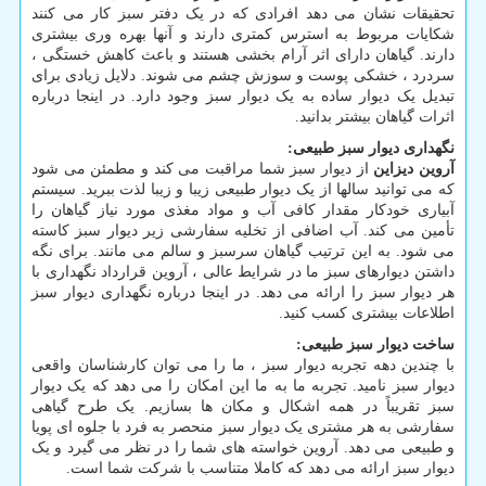
تحقیقات نشان می دهد افرادی که در یک دفتر سبز کار می کنند
شکایات مربوط به استرس کمتری دارند و آنها بهره وری بیشتری
دارند. گیاهان دارای اثر آرام بخشی هستند و باعث کاهش خستگی ،
سردرد ، خشکی پوست و سوزش چشم می شوند. دلایل زیادی برای
تبدیل یک دیوار ساده به یک دیوار سبز وجود دارد. در اینجا درباره
اثرات گیاهان بیشتر بدانید.
نگهداری دیوار سبز طبیعی
:
آروین دیزاین
از دیوار سبز شما مراقبت می کند و مطمئن می شود
که می توانید سالها از یک دیوار طبیعی زیبا و زیبا لذت ببرید. سیستم
آبیاری خودکار مقدار کافی آب و مواد مغذی مورد نیاز گیاهان را
تأمین می کند. آب اضافی از تخلیه سفارشی زیر دیوار سبز کاسته
می شود. به این ترتیب گیاهان سرسبز و سالم می مانند. برای نگه
داشتن دیوارهای سبز ما در شرایط عالی ، آروین قرارداد نگهداری با
هر دیوار سبز را ارائه می دهد. در اینجا درباره نگهداری دیوار سبز
اطلاعات بیشتری کسب کنید.
ساخت دیوار سبز طبیعی
:
با چندین دهه تجربه دیوار سبز ، ما را می توان کارشناسان واقعی
دیوار سبز نامید. تجربه ما به ما این امکان را می دهد که یک دیوار
سبز تقریباً در همه اشکال و مکان ها بسازیم. یک طرح گیاهی
سفارشی به هر مشتری یک دیوار سبز منحصر به فرد با جلوه ای پویا
و طبیعی می دهد. آروین خواسته های شما را در نظر می گیرد و یک
دیوار سبز ارائه می دهد که کاملا متناسب با شرکت شما است.