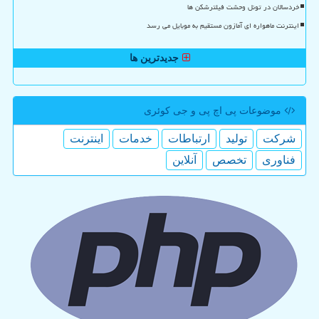
خردسالان در تونل وحشت فیلترشکن ها
اینترنت ماهواره ای آمازون مستقیم به موبایل می رسد
جدیدترین ها
موضوعات پی اچ پی و جی كوئری
شركت
تولید
ارتباطات
خدمات
اینترنت
فناوری
تخصص
آنلاین