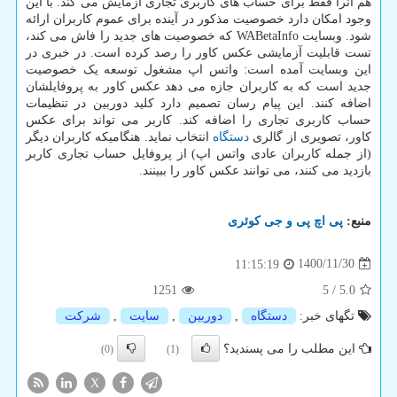
هم آنرا فقط برای حساب های کاربری تجاری آزمایش می کند. با این
وجود امکان دارد خصوصیت مذکور در آینده برای عموم کاربران ارائه
شود. وبسایت WABetaInfo که خصوصیت های جدید را فاش می کند،
تست قابلیت آزمایشی عکس کاور را رصد کرده است. در خبری در
این وبسایت آمده است: واتس اپ مشغول توسعه یک خصوصیت
جدید است که به کاربران جازه می دهد عکس کاور به پروفایلشان
اضافه کنند. این پیام رسان تصمیم دارد کلید دوربین در تنظیمات
حساب کاربری تجاری را اضافه کند. کاربر می تواند برای عکس
کاور، تصویری از گالری
دستگاه
انتخاب نماید. هنگامیکه کاربران دیگر
(از جمله کاربران عادی واتس اپ) از پروفایل حساب تجاری کاربر
بازدید می کنند، می توانند عکس کاور را ببینند.
منبع:
پی اچ پی و جی كوئری
1400/11/30
11:15:19
1251
5
/
5.0
تگهای خبر:
دستگاه
,
دوربین
,
سایت
,
شركت
این مطلب را می پسندید؟
(0)
(1)
X