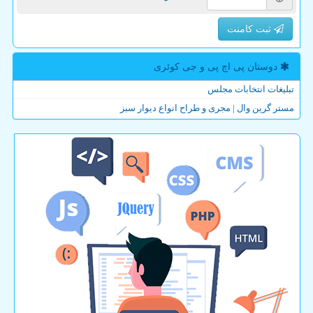
ثبت کامنت
دوستان پی اچ پی و جی كوئری
تبلیغات انتخابات مجلس
مستر گرین وال | مجری و طراح انواع دیوار سبز