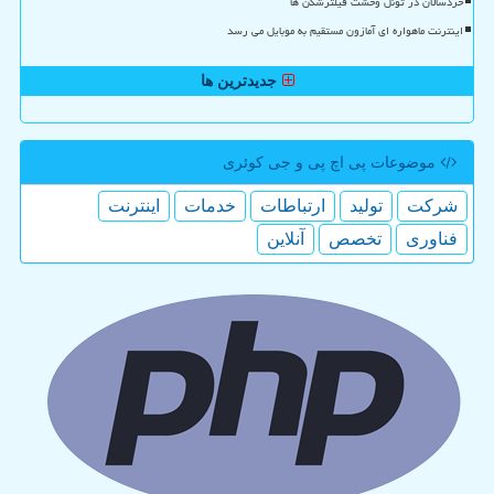
خردسالان در تونل وحشت فیلترشکن ها
اینترنت ماهواره ای آمازون مستقیم به موبایل می رسد
جدیدترین ها
موضوعات پی اچ پی و جی كوئری
شركت
تولید
ارتباطات
خدمات
اینترنت
فناوری
تخصص
آنلاین