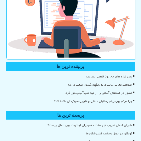
پربیننده ترین ها
پس لرزه های ۸۸ روز قطعی اینترنت
اقدامات مخرب سایبری به بانکهای کشور صحت دارد؟
حضور در استقلال آسانی را از تیم ملی آلبانی دور کرد
چرا مردم بین پیام رسانهای داخلی و خارجی سرگردان مانده اند؟
پربحث ترین ها
ماجرای اعمال ضریب ۲ و هفت دهم برای اینترنت بین الملل چیست؟
کودکان در تونل وحشت فیلترشکن ها