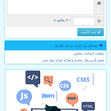
= ۹ بعلاوه ۵
ثبت کامنت
دوستان پی اچ پی و جی كوئری
تبلیغات انتخابات مجلس
مستر گرین وال | مجری و طراح انواع دیوار سبز