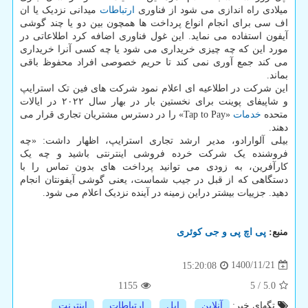
میلادی راه اندازی می شود از فناوری
ارتباطات
میدانی نزدیک یا ان
اف سی برای انجام انواع پرداخت ها همچون بین دو یا چند گوشی
آیفون استفاده می نماید. این غول فناوری اضافه کرد اطلاعاتی در
مورد این که چه چیزی خریداری می شود یا چه کسی آنرا خریداری
می کند جمع آوری نمی کند تا حریم خصوصی افراد محفوظ باقی
بماند.
این شرکت در اطلاعیه ای اعلام نمود شرکت های فین تک استرایپ
و شاپیفای پوینت برای نخستین بار در بهار سال ۲۰۲۲ در ایالات
متحده
خدمات
«Tap to Pay» را در دسترس مشتریان تجاری قرار می
دهند.
بیلی آلوارادو، مدیر ارشد تجاری استرایپ، اظهار داشت: «چه
فروشنده یک شرکت خرده فروشی اینترنتی باشید و چه یک
کارآفرین، به زودی می توانید پرداخت های بدون تماس را با
دستگاهی که از قبل در جیب شماست، یعنی گوشی آیفونتان انجام
دهید. جزییات بیشتر دراین زمینه در آینده نزدیک اعلام می شود.
منبع:
پی اچ پی و جی كوئری
1400/11/21
15:20:08
1155
5
/
5.0
تگهای خبر:
آنلاین
,
اپل
,
ارتباطات
,
اینترنت