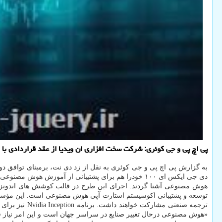
پی اچ پی و جی کوئری: شرکت سخت افزاری ان ویدیا از عقد قراردادی ب
به گزارش پی اچ پی و جی کوئری به نقل از زد دی نت، برمبنای توافق دوج
هوش مصنوعی آشنا گردند. اجرای این طرح در قالب کوشش های اندونزی
توسعه و پشتیبانی اکوسیستم استارت آپی هوش مصنوعی است. این مؤسسه
ترجمه صنعتی 
«هوش مصنوعی درحال تغییر صنایع در سراسر جهان است و این امر نیاز فو