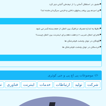
حضور در استقلال آسانی را از تیم ملی آلبانی دور کرد
چرا مردم بین پیام رسانهای داخلی و خارجی سرگردان مانده اند؟
دقیقا به اندازه مصرف ترافیک بین الملل از حجم بسته کسر می شود
ماجرای اعمال ضریب ۲ و هفت دهم برای اینترنت بین الملل چیست؟
کودکان در تونل وحشت فیلترشکن ها
خردسالان در تونل وحشت فیلترشکن ها
موضوعات پی اچ پی و جی كوئری
شركت
تولید
ارتباطات
خدمات
اینترنت
فناوری
ت