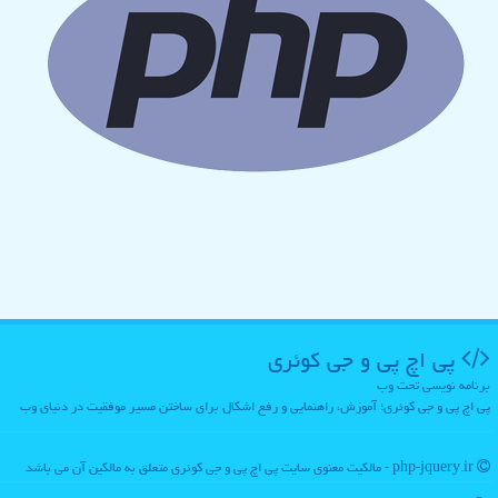
پی اچ پی و جی كوئری
برنامه نویسی تحت وب
پی اچ پی و جی کوئری؛ آموزش، راهنمایی و رفع اشکال برای ساختن مسیر موفقیت در دنیای وب
php-jquery.ir - مالکیت معنوی سایت پی اچ پی و جی كوئری متعلق به مالکین آن می باشد