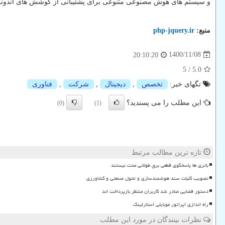
و سیستم های هوش مصنوعی متنوعی برای پشتیبانی از کوشش های اندونزی در جهت تربیت افراد مستع
منبع:
php-jquery.ir
1400/11/08
20:10:20
5
/
5.0
تگهای خبر:
تخصص
,
دیجیتال
,
شركت
,
فناوری
این مطلب را می پسندید؟
(0)
(1)
تازه ترین مطالب مرتبط
باتری ها پاسخگوی قطعی برق طولانی مدت نیستند
تصویب کلیات سند هوشمندسازی و تحول صنعتی و کشاورزی
دستور قضایی صادر شد کاربران منتظر بازپرداخت اند
راه اندازی اپراتور موبایلی استارلینک
نظرات بینندگان در مورد این مطلب