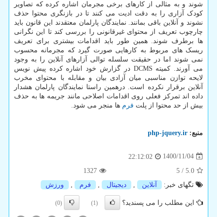
شوند و به مثالی از کارهای برخی مجرمان اشاره کرده که تصاویر
کودک آزاری را به دقت ادیت می کنند تا در بازنگری محتوا حذف
نشوند و آنلاین باقی بمانند. نمایندگان پارلمان معتقدند این قانون باید
چارچوب تعریف از محتوای غیرقانونی را بررسی کند تا این نگرانی
ها برطرف شوند. همین طور باید اقدامات بیشتری برای تعریف
ریسک های مربوط به کارهایی صورت گیرد که مجرمانه محسوب
نمی شوند اما در حقیقت سلسله توالی آزارهای آنلاین را به وجود
می آورند. کمیته DCMS در گزارش خود اشاره کرده پیش نویس
لایحه توازن مناسبی میان آزادی بیان و مقابله با محتوای مخرب
آنلاین برقرار نکرده است. درهمین راستا نمایندگان پارلمان هشدار
داده اند تمرکز فعلی روی اقدامات اصلاحی مانند جریمه ها به حذف
بیش از حد محتوا از پلت
فرم
ها منجر می شود.
منبع:
php-jquery.ir
1400/11/04
22:12:02
1327
5
/
5.0
تگهای خبر:
آنلاین
,
دیجیتال
,
فرم
,
ورزش
این مطلب را می پسندید؟
(0)
(1)