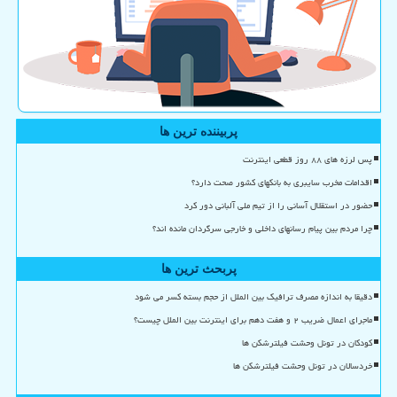
پربیننده ترین ها
پس لرزه های ۸۸ روز قطعی اینترنت
اقدامات مخرب سایبری به بانکهای کشور صحت دارد؟
حضور در استقلال آسانی را از تیم ملی آلبانی دور کرد
چرا مردم بین پیام رسانهای داخلی و خارجی سرگردان مانده اند؟
پربحث ترین ها
دقیقا به اندازه مصرف ترافیک بین الملل از حجم بسته کسر می شود
ماجرای اعمال ضریب ۲ و هفت دهم برای اینترنت بین الملل چیست؟
کودکان در تونل وحشت فیلترشکن ها
خردسالان در تونل وحشت فیلترشکن ها