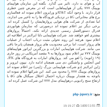
آب و هوای بد دارد، تاثیر می گذارد. بگفته این سازمان هواپیمای
بویینگ ۷۷۷ یکی از هواپیماهایی است که در معرض چنین خطری
قرار دارند. با وجود آنکه AT&Tو ورایزون اعلام نموده اند فعالسازی
برج های مخابراتی ۵G در نزدیکی فرودگاه ها را به تاخیر می اندازند،
اما تعدادی از شرکت های هوایی پروازهایشان را کنسل کرده اند.
برخی دیگر نیز اعلام نموده اند درصورتی که سازمان هوانوردی
فدرال دستورالعمل رسمی جدیدی ارائه نکند، احتمالاً پروازهای
بیشتری لغو خواهند شد. شرکت هواپیمایی دلتا ایرلاینز در اطلاعیه ای
اعلام نمود: هرچند این روند تحولی مثبت درباب اجتناب از عملیات
های پرواز است، اما برخی محدودیت های پرواز همچنان پابرجا باقی
می مانند. شرکت هواپیمایی امارات و بزرگترین اپراتور هواپیماهای
بویینگ ۷۷۷ نیز اعلام نمود پروازها به ۹ مقصد آمریکایی در روز جاری
(۱۹ ژانویه) را لغو می کند. پروازهای امارات به فرودگاه های JFK،
لس آنجلس و واشنگتن دی سی همچنان ادامه دارد. نیپون ایرویز و
ژاپن ایرلاینز (دو شرکت هواپیمایی بزرگ ژاپنی) نیز اعلام نموده اند
پروازهای بویینگ ۷۷۷ را محدود می کنند. این شرکتها اعلام نموده اند
باتوجه به هشدار بویینگ درباره احتمال اختلال سیگنال های ۵G با
ارتفاع سنج رادیویی درهواپیمای مدل ۷۷۷ این شرکت عمل کرده اند.
منبع:
php-jquery.ir
1400/11/01
19:19:27