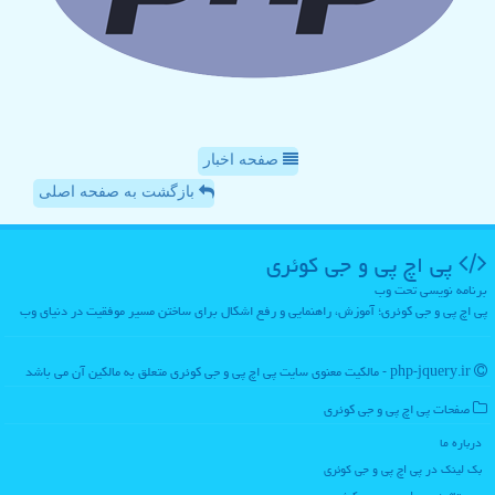
صفحه اخبار
بازگشت به صفحه اصلی
پی اچ پی و جی كوئری
برنامه نویسی تحت وب
پی اچ پی و جی کوئری؛ آموزش، راهنمایی و رفع اشکال برای ساختن مسیر موفقیت در دنیای وب
php-jquery.ir - مالکیت معنوی سایت پی اچ پی و جی كوئری متعلق به مالکین آن می باشد
صفحات پی اچ پی و جی كوئری
درباره ما
بک لینک در پی اچ پی و جی كوئری