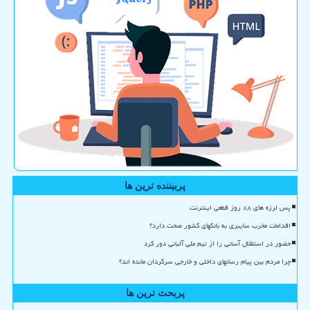
پربیننده ترین ها
پس لرزه های ۸۸ روز قطعی اینترنت
اقدامات مخرب سایبری به بانکهای کشور صحت دارد؟
حضور در استقلال آسانی را از تیم ملی آلبانی دور کرد
چرا مردم بین پیام رسانهای داخلی و خارجی سرگردان مانده اند؟
پربحث ترین ها