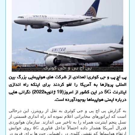
پی اچ پی و جی کوئری: تعدادی از شرکت های هواپیمایی بزرگ بین
المللی پروازها به آمریکا را لغو کردند برای اینکه راه اندازی
اینترنت 5G در این کشور از امروز(19 ژانویه2022) نگرانی هایی
درباره ایمنی هواپیماها بوجودآورده است.
به گزارش پی اچ پی و جی کوئری به نقل از رویترز، این درحالی
است که اپراتورهای مخابراتی اعلام نموده اند راه اندازی قسمتی از
نسل پنجم اینترنت همراه را به تاخیر می اندازند. سازمان هوانوردی
فدرال آمریکا هشدار داده احتمالاً تداخل فناوری ۵G روی خوانش
ارتفاع هواپیماها که نقشی کلیدی در راهنمایی جت ها برای فرود در