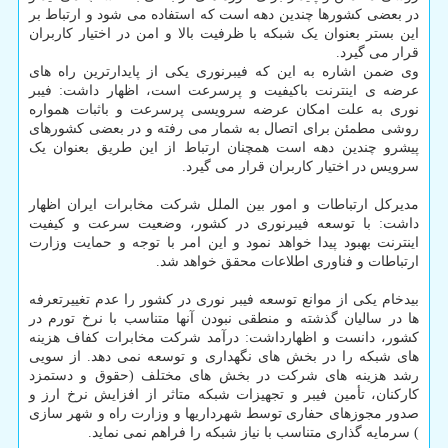
در بعضی کشورها چندین دهه است که استفاده می شود و ارتباط بر
این بستر بعنوان یک شبکه با ظرفیت بالا و امن در اختیار کاربران
قرار می گیرد.
وی ضمن اشاره به این که فیبرنوری یکی از پایدارترین راه های
عرضه ی اینترنت باکیفیت و پرسرعت است، اظهار داشت: فیبر
نوری به علت امکان عرضه سرویسی پرسرعت و باثبات همواره
روشی مطمئن برای اتصال به شمار می رفته و در بعضی کشورهای
پیشرو چندین دهه است همچنان ارتباط از این طریق بعنوان یک
سرویس در اختیار کاربران قرار می گیرد.
مدیرکل ارتباطات و امور بین الملل شرکت مخابرات ایران اظهار
داشت: با توسعه فیبرنوری در کشور، وضعیت سرعت و کیفیت
اینترنت بهبود پیدا خواهد نمود و این امر با توجه و حمایت وزارت
ارتباطات و فناوری اطلاعات محقق خواهد شد.
بیدخام یکی از موانع توسعه فیبر نوری در کشور را عدم تغییرتعرفه
ها در سالیان گذشته و منطقی نبودن آنها متناسب با نرخ تورم در
کشور، دانست و اظهارداشت: درآمد شرکت مخابرات کفاف هزینه
های شبکه را در بخش های نگهداری و توسعه نمی دهد. از سویی
رشد هزینه های شرکت در بخش های مختلف (حقوق و دستمزد
کارکنان، تأمین فیبر و تجهیزات شبکه متاثر از افزایش نرخ ارز و
صدور مجوزهای حفاری توسط شهرداریها و وزارت راه و شهر سازی
) سرمایه گذاری متناسب با نیاز شبکه را فراهم نمی نماید.