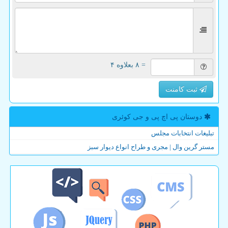
= ۸ بعلاوه ۴
ثبت کامنت
دوستان پی اچ پی و جی كوئری
تبلیغات انتخابات مجلس
مستر گرین وال | مجری و طراح انواع دیوار سبز