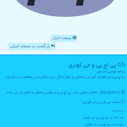
صفحه اخبار
بازگشت به صفحه اصلی
پی اچ پی و جی كوئری
برنامه نویسی تحت وب
پی اچ پی و جی کوئری؛ آموزش، راهنمایی و رفع اشکال برای ساختن مسیر موفقیت در دنیای وب
php-jquery.ir - مالکیت معنوی سایت پی اچ پی و جی كوئری متعلق به مالکین آن می باشد
صفحات پی اچ پی و جی كوئری
درباره ما
بک لینک در پی اچ پی و جی كوئری
رپورتاژ در پی اچ پی و جی كوئری