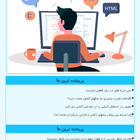
پربیننده ترین ها
پس لرزه های ۸۸ روز قطعی اینترنت
اقدامات مخرب سایبری به بانکهای کشور صحت دارد؟
حضور در استقلال آسانی را از تیم ملی آلبانی دور کرد
چرا مردم بین پیام رسانهای داخلی و خارجی سرگردان مانده اند؟
پربحث ترین ها
ماجرای اعمال ضریب ۲ و هفت دهم برای اینترنت بین الملل چیست؟