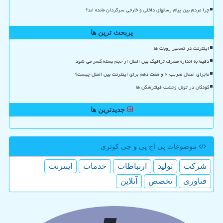
چرا مردم بین پیام رسانهای داخلی و خارجی سرگردان مانده اند؟
پربحث ترین ها
اینترنت در تسخیر روبات ها
دقیقا به اندازه مصرف ترافیک بین الملل از حجم بسته کسر می شود
ماجرای اعمال ضریب ۲ و هفت دهم برای اینترنت بین الملل چیست؟
کودکان در تونل وحشت فیلترشکن ها
جدیدترین ها
موضوعات پی اچ پی و جی كوئری
شركت
تولید
ارتباطات
خدمات
اینترنت
فناوری
تخصص
آنلاین