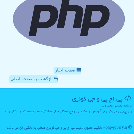
صفحه اخبار
بازگشت به صفحه اصلی
پی اچ پی و جی كوئری
برنامه نویسی تحت وب
پی اچ پی و جی کوئری؛ آموزش، راهنمایی و رفع اشکال برای ساختن مسیر موفقیت در دنیای وب
php-jquery.ir - مالکیت معنوی سایت پی اچ پی و جی كوئری متعلق به مالکین آن می باشد