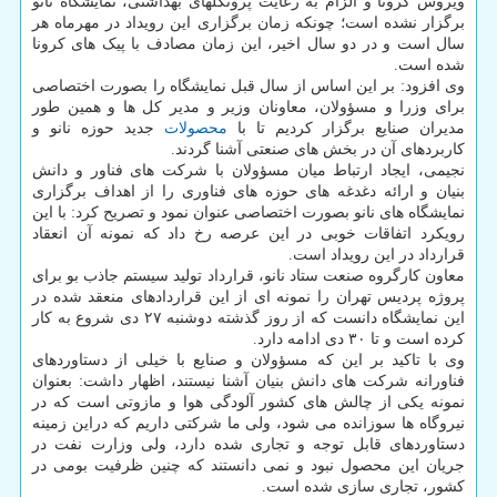
ویروس کرونا و الزام به رعایت پروتکلهای بهداشتی، نمایشگاه نانو
برگزار نشده است؛ چونکه زمان برگزاری این رویداد در مهرماه هر
سال است و در دو سال اخیر، این زمان مصادف با پیک های کرونا
شده است.
وی افزود: بر این اساس از سال قبل نمایشگاه را بصورت اختصاصی
برای وزرا و مسؤولان، معاونان وزیر و مدیر کل ها و همین طور
مدیران صنایع برگزار کردیم تا با
محصولات
جدید حوزه نانو و
کاربردهای آن در بخش های صنعتی آشنا گردند.
نجیمی، ایجاد ارتباط میان مسؤولان با شرکت های فناور و دانش
بنیان و ارائه دغدغه های حوزه های فناوری را از اهداف برگزاری
نمایشگاه های نانو بصورت اختصاصی عنوان نمود و تصریح کرد: با این
رویکرد اتفاقات خوبی در این عرصه رخ داد که نمونه آن انعقاد
قرارداد در این رویداد است.
معاون کارگروه صنعت ستاد نانو، قرارداد تولید سیستم جاذب بو برای
پروژه پردیس تهران را نمونه ای از این قراردادهای منعقد شده در
این نمایشگاه دانست که از روز گذشته دوشنبه ۲۷ دی شروع به کار
کرده است و تا ۳۰ دی ادامه دارد.
وی با تاکید بر این که مسؤولان و صنایع با خیلی از دستاوردهای
فناورانه شرکت های دانش بنیان آشنا نیستند، اظهار داشت: بعنوان
نمونه یکی از چالش های کشور آلودگی هوا و مازوتی است که در
نیروگاه ها سوزانده می شود، ولی ما شرکتی داریم که دراین زمینه
دستاوردهای قابل توجه و تجاری شده دارد، ولی وزارت نفت در
جریان این محصول نبود و نمی دانستند که چنین ظرفیت بومی در
کشور، تجاری سازی شده است.