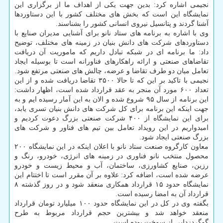
نجیمی اشاره کرد: بدین جهت یکی از اهداف ما از برگزاری این
نمایشگاه این است که بخش های مختلف کشور با این دستاوردها
آشنا گردند و پتانسیل نیروی انسانی کشور را بشناسند.
وی با اشاره به برنامه های ستاد نانو برای آشنایی مدیران صنایع با
دستاوردهای شرکت های دانش بنیان در زمینه های مختلف، توضیح
داد: ما برنامه ای در شبکه تبادل داریم که ماموریت آن دریافت
تقاضاهای صنعتی و ارائه راهکارهای فناورانه است تا بوسیله ایجاد
تعامل میان دو طرف تقاضا و عرضه، چالش های صنعتی مرتفع شود.
نجیمی با تاکید بر این که تا حالا ۳۵۰۰ تقاضا دریافت شده و از این
تعداد ۶۰۰ مورد آن منجر به عقد قرارداد شده است، اظهار داشت:
این برنامه از سال ۹۵ شروع شده و الان به این آمار رسیده ایم و به
جهت اینکه این برنامه برای کل شرکت های دانش بنیان تسری یابد،
برای این نمایشگاه از ۴۰۰ شرکت صنعتی بزرگ دعوت کردیم و
امیدواریم در این رویداد تعامل بین تیم های فناور و شرکت های
بزرگ صنعتی ایجاد شود.
معاون کارگروه صنعت ستاد نانو با اعلان اینکه در این نمایشگاه ۲۰۰
محصول منتخب نانو فناوری در زمینه های انرژی، خودرو، رنگ و
رزین، صنایع کشاورزی، ساختمان، آب و محیط زیست و خودرو
عرضه شده است، اضافه کرد: علاوه بر آن مقرر است تا اختتام این
نمایشگاه حدود ۱۵ قرارداد همکاری منعقد شود و در روز گذشته ۸
قرارداد آن به امضا رسیده است.
بگفته وی در کل در این نمایشگاه حدود ۱۰۰ میلیارد تومان قرارداد
منعقد خواهد شد و بیشترین حجم قرارداد مربوط به طرح
گوگردزدایی از سوخت بوده است.