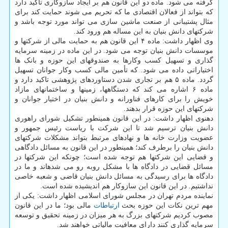
گرفته می شود. ماده دو این قانون هم بر ایجاد سازوکاری تاکید دارد
که بتواند از فعالان اقتصادی ما که تحریم می شوند حمایت کند برای
مثال پشتیبانی از صنعت ماشین سازی می تواند مورد توجه باشد و
شرکتهای دانش بنیان به این مساله هم ورود کند.
وی اظهار داشت: ماده ۴ این قانون هم به حمایت مالی از شرکتها و
موسسات دانش بنیان توجه می شود. در این ماده در زمینه سرمایه
گذاری و تسهیل کسب وکارها به صندوقهای این حوزه و بانک ها
اختیاراتی داده می شود. که تأمین مالی کسب وکار جوانان تسهیل
گردد. ماده ۵ هم بر تجاری شدن دستاوردهای پژوهشی تاکید دارد و
ماده ۶ اشاره می کند که دستگاهها، زمینها و ساختمانهای مازاد
خویش را برای کارهای فناورانه و دانش بنیان در اختیار جوانان و
شرکتهای این حوزه قرار بدهند.
دهنوی اظهار داشت: در این قانون همینطور تشکیل شورای راهوری
دانش بنیان ترسیم شد تا این شرکت با ریاست رئیس جمهور و
عضویت وزارت خانه ها و نهادهای مرتبط بتواند مشکلات شرکتهای
دانش بنیان را برطرف کند؛ همینطور در این قانون به مسائل دادگاهی
و قضایی این شرکتها هم توجه شده است؛ چونکه این شرکتها در
مسائل قضایی در دادگاه ها با مشکل روبه رو می شدهاند و ما در
دادگاه ها برای رسیدگی به مسائل دانش بنیان قاضی و شعبه خاصی
نداشتیم. در این قانون این سازوکار هم اندیشیده شده است.
نماینده مردم تهران در مجلس شورای اسلامی اظهار داشت: یکی از
مهم ترین نکات این حوزه بحث
ارتباطات
مالی بود؛ ما در این قانون
مصوب کردیم شرکتهای بزرگ به هر میزان در زمینه تحقیق و توسعه
سرمایه گذاری کنند دارای معافیت مالیاتی خواهند شد.