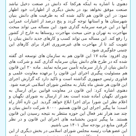
دهنوی با اشاره به اینکه هرکجا که دانش در صنعت دخیل نباشد
صنعت موفق نخواهد بود در بخش دیگری از اظهارات خود اظهار
نمود: در این قانون هم تاکید شده که به ظرفیت های دانش بنیان
شهرستان ها و استانها توجه گردد و پنج درصد از اعتبارات عمرانی
آنها در این عرصه سرمایه گذاری شود. این مساله می تواند مبحث
مهاجرت به تهران و حتی مبحث مهاجرت روستاها به خارج از کشور
را رفع کند. این مساله می تواند کسب و کارهای جدید دانش بنیان را
تقویت کند تا از مهاجرت های غیرضروری افراد برای کارهای این
چنینی جلوگیری شود.
وی افزود: ماده ۱۷ این قانون هم به سازمان های توسعه ای گفته
شده که در طرح های دانش بنیان سرمایه گذاری کنند و شرکت های
دانش بنیان از بازار سرمایه تأمین سرمایه نمایند. ماده ۲۰ این قانون
هم مسئولیت پیگیری اجرای این قانون را برعهده معاونت علمی و
فناوری رئیس جمهوری گذاشته است و تاکید دارد که گزارش اجرای
این قانون هر شش ماه یکبار به مجلس شورای اسلامی عرضه شود.
دهنوی اشاره کرد: این قانون در معاونت قوانین برای ارسال به
شورای نگهبان آماده شده است بعد از ارسال به شورای نگهبان و
اعلام نظر این شورا برای اجرا ابلاغ خواهد گردید. این تازه آغاز راه
است؛ ما پیگیر اجرای این قانون هستیم. ۸۰۰۰ شرکت دانش بنیان و
چند صد هزار نفر فعال این حوزه منتظر به نتیجه رسیدن این قانون
هستند. ما پیگیر تدوین بخشنامه های اجرای این قانون و در نظر
گرفتن منابع در بودجه سال ۱۴۰۱ می باشیم.
این عضو هیات رئیسه مجلس شورای اسلامی در بخش دیگری از این