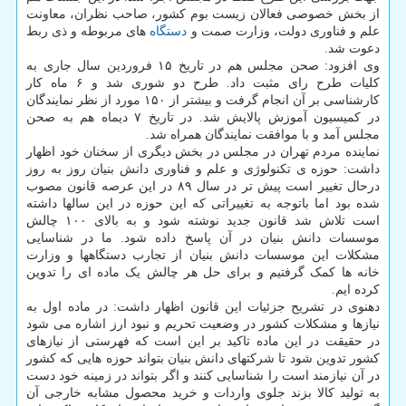
از بخش خصوصی فعالان زیست بوم کشور، صاحب نظران، معاونت
علم و فناوری دولت، وزارت صمت و
دستگاه
های مربوطه و ذی ربط
دعوت شد.
وی افزود: صحن مجلس هم در تاریخ ۱۵ فروردین سال جاری به
کلیات طرح رای مثبت داد. طرح دو شوری شد و ۶ ماه کار
کارشناسی بر آن انجام گرفت و بیشتر از ۱۵۰ مورد از نظر نمایندگان
در کمیسیون آموزش پالایش شد. در تاریخ ۷ دیماه هم به صحن
مجلس آمد و با موافقت نمایندگان همراه شد.
نماینده مردم تهران در مجلس در بخش دیگری از سخنان خود اظهار
داشت: حوزه ی تکنولوژی و علم و فناوری دانش بنیان روز به روز
درحال تغییر است پیش تر در سال ۸۹ در این عرصه قانون مصوب
شده بود اما باتوجه به تغییراتی که این حوزه در این سالها داشته
است تلاش شد قانون جدید نوشته شود و به بالای ۱۰۰ چالش
موسسات دانش بنیان در آن پاسخ داده شود. ما در شناسایی
مشکلات این موسسات دانش بنیان از تجارب دستگاهها و وزارت
خانه ها کمک گرفتیم و برای حل هر چالش یک ماده ای را تدوین
کرده ایم.
دهنوی در تشریح جزئیات این قانون اظهار داشت: در ماده اول به
نیازها و مشکلات کشور در وضعیت تحریم و نبود ارز اشاره می شود
در حقیقت در این ماده تاکید بر این است که فهرستی از نیازهای
کشور تدوین شود تا شرکتهای دانش بنیان بتواند حوزه هایی که کشور
در آن نیازمند است را شناسایی کنند و اگر بتواند در زمینه خود دست
به تولید کالا بزند جلوی واردات و خرید محصول مشابه خارجی آن