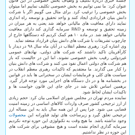
جلسه خبری درباره تکلیف و وظیاف بخش خصوصی در این قانون
عنوان کرد: ما نمی توانیم به بخش خصوصی تکلیف نماییم اما میتوان
بخش خصوصی را ترغیب کرد. برای مثال می گوییم اگر با شرکت
دانش بنیان قراردادی ایجاد کنند و واحد تحقیق و توسعه راه اندازی
نمایند دارای معافیت های مالیاتی خواهد شد یعنی به هر میزان در
زمینه تحقیق و توسعه و R&D سرمایه گذاری کند دارای معافیت
مالیاتی خواهد شد. در ماده ۱۰ هم کمک کردیم که دستگاهها خارج از
چارچوب تشریفات با شرکت های دانش بنیان قرارداد منعقد نماید.
وی اشاره کرد: رهبری معظم انقلاب در آبان ماه سال ۹۸ در دیدار با
کارآفرینان تاکید داشتند که شرکت های دولتی، نهادهای عمومی
غیردولتی رقیب بخش خصوصی نشوند، اما این در حالیست که باز
هم شرکت های دولتی اعمال نفوذ می کنند و شرکت های دانش بنیان
را کنار می گذارند. ما معتقدیم که تاکیدات رهبری معظم انقلاب در
سیاست های کلی و فرمایشات ایشان در سخنرانی ها باید در قوانین
در بخشنامه ها و در دل دستگاه های اجرایی مورد توجه قرار گیرد.
برهمین اساس تلاش شد در جای جای این قانون خواست ها و
تاکیدات ایشان لحاظ شود.
نماینده مردم تهران در مجلس شورای اسلامی بیان کرد: حجم زیادی
از ارز ترجیحی کشور صرف واردات کالاهای اساسی در زمینه امنیت
قضایی می شود. چرا پس از این همه سال باید به این مساله ارز
ترجیحی تعلق گیرد و زیرساخت های تولید فناورانه این
محصولات
وجود نداشته باشد. ما هیچ وقت به تکنولوژی این حوزه توجه نکردیم
سرمایه گذاری انجام نشده است و هیچ مشوقی برای شرکت های
این حوزه در نظر نداشتیم.