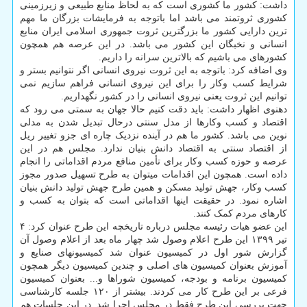
داشت: کشور ما کشوری است که به لحاظ منابع طبیعی و زیرزمینی
کشوری ثروتمند می باشد اما باتوجه به فرمایشات بزرگان ما مهم
ترین دارایی کشور ما بزرگترین ثروت جمهوری اسلامی ایران منابع
انسانی و نخبگان این کشور می باشد. در این عرصه هم همچون
کشورهای می باشیم که بالاترین سرانه را داریم.
وی اضافه کرد: باتوجه به این ثروت نیروی انسانی اگر نتوانیم بستر و
شرایط کسب وکار را برای این نیروی انسانی فراهم سازیم نمی
توانیم این ثروت یعنی نیروی انسانی را در کشور نگهداریم.
دهنوی اظهار داشت: باید دقت کنیم حالا جهان به سمتی می رود که
اقتصاد و کسب وکارها از مدل سنتی درحال تبدیل شدن به مدلی
نوین می باشد. کشور ما هم در آینده نزدیک چاره ای جزو تغییر ریل
از اقتصاد سنتی به اقتصاد دانش بنیان ندارد. مجلس هم در این
عرصه و حوزه کسب وکار برای تأمین منافع مردم اقداماتی را انجام
داده است. همچون این اقدامات میتوان به طرح تسهیل صدور مجوز
کسب وکار، جهش تولید مسکن و همین طرح جهش تولید دانش بنیان
اشاره نمود. در حقیقت اینها اقداماتی است که بتوان به کسب و
کارهای مردم کمک کنند.
این عضو هیات رئیسه مجلس درباره تاریخچه این طرح عنوان کرد: ۴
تیر ۱۳۹۹ این طرح اعلام وصول شد چهار ماه بعد از اعلام وصول آن
گزارش شور اول در کمیسیون عنوان شد کمیسیونهای صنایع و
آموزش بعنوان کمیسیون های اصلی و چندین کمیسیون دیگر همچون
کمیسیون برنامه و بودجه، کمیسیون شوراها و... بعنوان کمیسیون
فرعی بر این طرح کار می کردند. بیشتر از ۱۲۰ جلسه کارشناسی
جهت بررسی این طرح فقط در مجلس اجرا شد. در این جلسات هم