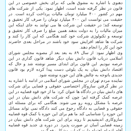
دهنوی با اشاره به مشوق هایی که برای بخش خصوصی در این
قانون در نظر گرفته شده است، اظهار نمود: یکی از شرکت های
مهم در کشور ۴۰۰ میلیارد تومان مالیات پرداخت کرده است. در
حقیقت می توانست این ۴۰۰ میلیارد تومان را صرف کار تحقیق و
توسعه کند؛ در حقیقت این شرکت ها می توانند به جای اینکه این
میزان مالیات را به دولت بدهند همین مبلغ را صرف کار تحقیق و
توسعه و تکنولوژی شرکت خود کنند هنگامی که این کار را کنند و
شرکت ها شاهد افزایش سود خود باشند در مراحل بعدی حاضرند
خود این کار را انجام دهند.
وی اظهار نمود: از سال ۸۹ به بعد بعد از مصوبه مجلس شورای
اسلامی درباب قانون دانش بنیان دیگر شاهد قانون گذاری در این
عرصه نبودیم. این قانون برای ابتدای مسیر نوشته شد و حال که
اقتصاد دانش بنیان به یک بلوغی دست پیدا کرده لازم بود قانون
جدیدی باتوجه به چالش های این حوزه نوشته شود.
نماینده مردم تهران در مجلس شورای اسلامی در ادامه با اشاره به
در نظر گرفتن سازوکار اختصاصی حقوقی و قضایی برای شرکت
های دانش بنیان در دادگاه ها عنوان کرد: ما از خود قوه قضاییه در این
عرصه کمک گرفته ایم؛ چون که شرکت های دانش بنیان در این
عرصه با مشکل روبه رو می شوند. هنگامی که برای مسئله ای
حقوقی و قضایی به دادگاه رجوع می کنند دادگاه نمی تواند مسائل
این حوزه را شناسایی کند ما هم برای این حوزه با کمک قوه قضاییه
سازوکاری اندیشیدیم تا روند برای این شرکت های دانش بنیان در
زمینه قضایی آسان تر صورت پذیرد. در دوره ی جدید قوه قضاییه
آقای اژه ای اهتمام دارند که این مشکل رفع گردد.