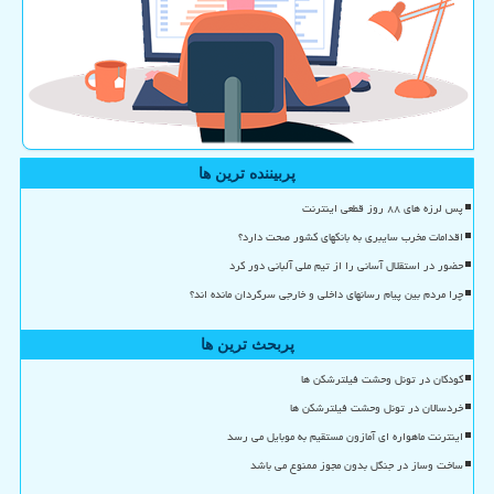
پربیننده ترین ها
پس لرزه های ۸۸ روز قطعی اینترنت
اقدامات مخرب سایبری به بانکهای کشور صحت دارد؟
حضور در استقلال آسانی را از تیم ملی آلبانی دور کرد
چرا مردم بین پیام رسانهای داخلی و خارجی سرگردان مانده اند؟
پربحث ترین ها
کودکان در تونل وحشت فیلترشکن ها
خردسالان در تونل وحشت فیلترشکن ها
اینترنت ماهواره ای آمازون مستقیم به موبایل می رسد
ساخت وساز در جنگل بدون مجوز ممنوع می باشد