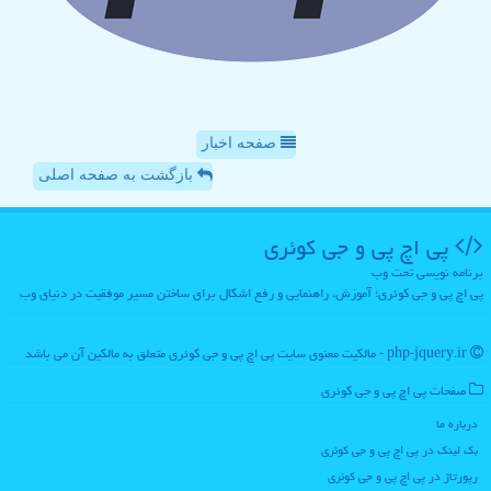
صفحه اخبار
بازگشت به صفحه اصلی
پی اچ پی و جی كوئری
برنامه نویسی تحت وب
پی اچ پی و جی کوئری؛ آموزش، راهنمایی و رفع اشکال برای ساختن مسیر موفقیت در دنیای وب
php-jquery.ir - مالکیت معنوی سایت پی اچ پی و جی كوئری متعلق به مالکین آن می باشد
صفحات پی اچ پی و جی كوئری
درباره ما
بک لینک در پی اچ پی و جی كوئری
رپورتاژ در پی اچ پی و جی كوئری