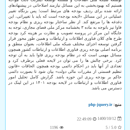
هستیم که بهبودبخشی به این مسائل نیازمند اصلاحاتی در پیشنهادهای
ارائه شده برای ردیف بودجه های مرتبط است؛ پس بزنگاه تغییر
عملیاتی در این مسائل «لایحه بودجه» است که باید با تغییراتی، این
دغدغه ها را مرتفع کند. از نظر ساختار بودجه ریزی و نظام بودجه
فاوا نیز باتوجه به ماده ۳ بخشنامه مرکز ملی فضای مجازی، توجه به
جایگاه این مرکز در پروسه تصویب و نظارت بر هزینه کرد بودجه
طرح های کلان فناوری اطلاعات و ارتباطات و همین طور محور قرار
گرفتن توسعه اجزای مختلف شبکه ملی اطلاعات، بعنوان منطق و
برنامه اصلی بودجه ریزی فناوری اطلاعات و ارتباطات کشور همچون
مسائل مهمی است که در نظام بودجه ریزی فاوا باید به آن توجه
کرد. برخی چالش ها را می توان در لایحه فعلی برطرف کرد و
تعدادی از آنها باید در احکام دائمی بودجه همچون الحاقات «قانون
تنظیم قسمتی از مقررات مالی دولت» بیان شود تا بصورت دائمی
حاکم بر بودجه ریزی این حوزه باشد. گزارش کامل تحلیل امور
فناوری اطلاعات و ارتباطات در لایحه بودجه ۱۴۰۱ در این لینک در
دسترس می باشد.
منبع:
php-jquery.ir
1400/10/12
22:49:09
1196
5
/
5.0