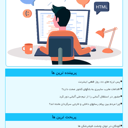
پربیننده ترین ها
پس لرزه های ۸۸ روز قطعی اینترنت
اقدامات مخرب سایبری به بانکهای کشور صحت دارد؟
حضور در استقلال آسانی را از تیم ملی آلبانی دور کرد
چرا مردم بین پیام رسانهای داخلی و خارجی سرگردان مانده اند؟
پربحث ترین ها
کودکان در تونل وحشت فیلترشکن ها