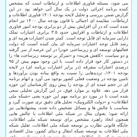
می شود، مسئله فناوری اطلاعات و ارتباطات است که مشخص
کننده برنامه اجرائی دولت در یک سال آتی خواهد بود. در این
گزارش ضمن بررسی و تحلیل لایحه بودجه ۱۴۰۱ فناوری اطلاعات و
ارتباطات، مقایسه ای اجمالی با قانون بودجه سال ۱۴۰۰ نیز انجام
شده است که در آن افزایش بیش از دو برابری بودجه امور فناوری
اطلاعات و ارتباطات و افزایش حدود ۳.۵ برابری اعتبارات تملک
دارایی سرمایه ای قابل توجه است. کمتر شدن اعتبارات هزینه ای و
رشد قابل توجه اعتبارات سرمایه ای بیان کننده آنست که دولت
فعالیتهای توسعه ای و زیرساختی خودرا در این عرصه از سر گرفته
و دو سیاست «کاهش هزینه» و «تمرکز بر توسعه زیرساخت ها» را
در دستور کار خود قرار داده است. با این وجود سهم بیش از ۹۵
درصدی اعتبارات متفرقه (در برابر اعتبارات برنامه ای) در لایحه
بودجه ۱۴۰۱، تردیدهایی را نسبت به واقع بینانه بودن برآوردها و
تامین بودجه در وضعیت فعلی کشور بوجود می آورد و ابهام برنامه
ای در حجم عمده ای از بودجه را پیش روی کارشناسان این حوزه
قرار می دهد. علاوه بر موارد فوق، در این گزارش تحلیلی سعی
شده است تا در مورد دو برنامه مهم این حوزه یعنی «شبکه ملی
اطلاعات» و «دولت الکترونیک» تحلیل های دقیق تری صورت گیرد و
متناسب با چالش ها و مسائل تشخیص داده شده، پیشنهادهایی نیز
ارائه شود؛ بعنوان مثال در شبکه ملی اطلاعات با چالش هایی
همچون اتخاذ راهبرد مشخص برای توسعه شبکه ملی اطلاعات،
جایگاه قانونی نظارت بر توسعه شبکه ملی اطلاعات، تقلیل شبکه
ملی اطلاعات به توسعه شبکه انتقال و دیتای کشور، مدل اقتصادی
توسعه شبکه ملی اطلاعات و مسئله توسعه اینترنت ثابت مواجه