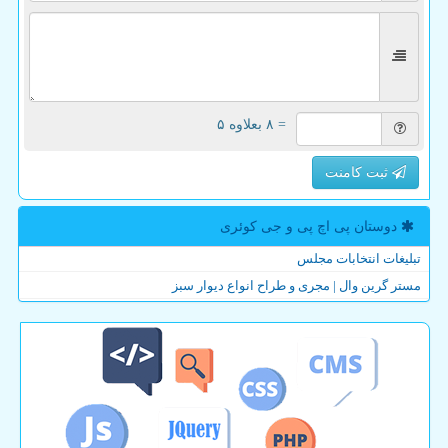
= ۸ بعلاوه ۵
ثبت کامنت
دوستان پی اچ پی و جی كوئری
تبلیغات انتخابات مجلس
مستر گرین وال | مجری و طراح انواع دیوار سبز