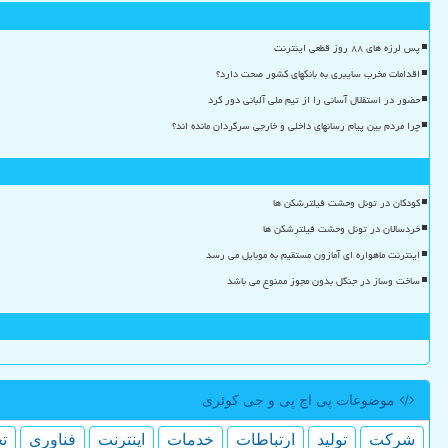
پس لرزه های ۸۸ روز قطعی اینترنت
اقدامات مخرب سایبری به بانکهای کشور صحت دارد؟
حضور در استقلال آسانی را از تیم ملی آلبانی دور کرد
چرا مردم بین پیام رسانهای داخلی و خارجی سرگردان مانده اند؟
کودکان در تونل وحشت فیلترشکن ها
خردسالان در تونل وحشت فیلترشکن ها
اینترنت ماهواره ای آمازون مستقیم به موبایل می رسد
ساخت وساز در جنگل بدون مجوز ممنوع می باشد
موضوعات پی اچ پی و جی كوئری
شركت
تولید
ارتباطات
خدمات
اینترنت
فناوری
ت