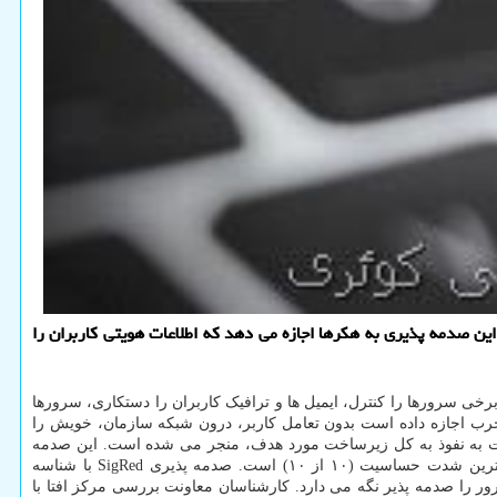
بحرانی ۱۷ ساله در ویندوز سرور اخطار داد و اعلام نمود: این صدمه پذیری به هكرها اجازه می دهد كه اطلاعات هویتی كاربران را
ی SigRed به مهاجمان سایبری و هکرها اجازه داده است تا برخی سرورها را کنترل، ایمیل ها و ترافیک کاربران را دستکاری، سرورها
ا استخراج کنند. این صدمه پذیری که کرم گونه (wormable) است، در ۱۷ سال قبل به عوامل مخرب اجازه داده است بدون تعامل کاربر، درون شبکه سازمان، خویش را
 کد دلخواه را اجرا می کرده اند که در نهایت به نفوذ به کل زیرساخت مورد هدف، منجر می شده است. این صدمه
CVSS دارای بالاترین شدت حساسیت (۱۰ از ۱۰) است. صدمه پذیری SigRed با شناسه
خه های ویندوز سرور را صدمه پذیر نگه می دارد. کارشناسان معاونت بررسی مرکز افتا با