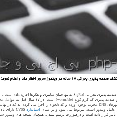
به گزارش پی اچ پی و جی كوئری مركز مدیریت راهبردی افتا نسبت به كشف صدمه پذیری 
به گزارش پی اچ پی و جی کوئری به نقل از مرکز مدیریت راهبردی افتا، صدمه پذیری بحران
را از دسترس خارج و اطلاعات احراز هویت کاربران ر
گسترش دهند. مهاجمان سایبری با سوءاستفاده از این صدمه پذیری، دستورهای DNS مخرب بوجود آورده و
استاندارد
های ۲۰۰۳ تا ۲۰۱۹ ویندوز سرور را تحت تأثیر قرار داده است و درصوررت ترمیم نشدن، همچنان نس