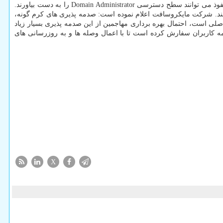
اشاره به اینکه این سرویس در سطح دسترسی بالایی اجرا می شود به کاربران Windows DNS Server اخطار داده اند که مهاجمان سایبری در صورت نفوذ می توانند سطح دسترسی Domain Administrator را به دست بیاورند.
راه دور از این صدمه پذیری سوءاستفاده کنند. شرکت مایکروسافت اعلام نموده است: صدمه پذیری های کرم گونه،
کاربران هستند و چون Windows DNS Server یک خصوصیت شبکه اصلی است، احتمال بهره برداری مهاجمین از این صدمه پذیری بسیار زیاد
 کاربران سفارش کرده است تا با اعمال وصله ها و به روزرسانی های
X