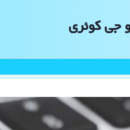
و جی كوئری