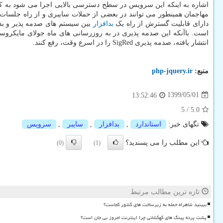
دارای قابلیت گسترش از راه یک
بدافزار
است. باآنکه این صدمه پذیری در به روزرسانی های ماه جولای مایکرو
انتشار یافته، صدمه پذیری SigRed را در اسرع وقت، رفع کنند.
منبع:
php-jquery.ir
1399/05/01
13:52:46
5
/
5.0
تگهای خبر:
استاندارد
,
بدافزار
,
سایبر
,
سرویس
این مطلب را می پسندید؟
(0)
(1)
تازه ترین مطالب مرتبط
ببینید شاهراه حمله به زیرساخت های کشور کجاست؟
پشت پرده پینگ های کهکشانی چرا اینترنت امروز بی جان است؟