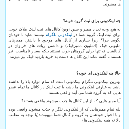
ها میشوند.
چه لینکدونی برای ثبت گروه خوبه؟
به هیچ وجه تعداد ممبر و سین (ویو) کانال های ثبت لینک ملاک خوبی
برای ثبت لینک گروه شما در
لینکدونی تلگرام
نیستند شاید با خودتان
بگویید چرا؟ زیرا بساری از کانال های موجود با داشتن ممبرهای
ملیونی فیک (
4
ملیون ممبرفیک) و داشتن ربات های فراوان در
کانالشان نه تنها برای گروهتان خوب نیستند بلکه بسیار نامناسب نیز
هستند نا گفته نماند این کانال ها دست به خرید بازدید فیک نیز میزنند
حالا چه لینکدونی ای خوبه؟
بهترین لینکدونی تلگرام لینکدونی است که تمام موارد بالا را نداشته
باشد به عبارتی لینکدونی ما باشه با ثبت لینک در کانال ما تمام عضو
هایی که به گروه شما می آیند واقعی هستند
آیا ممبر هایی که از این کانال ها جذب میشوند واقعی هستند؟
بله تمام ممبرهایی که از لینکدونی تلگرام جذب میشوند واقعی بوده
و با اختیار خودشان به گروه و کانال شما میپیوندند(با توجه به مطلب
بالا نه همه لینکدونی ها)