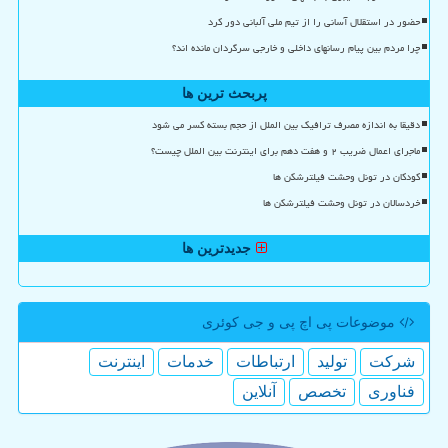
حضور در استقلال آسانی را از تیم ملی آلبانی دور کرد
چرا مردم بین پیام رسانهای داخلی و خارجی سرگردان مانده اند؟
پربحث ترین ها
دقیقا به اندازه مصرف ترافیک بین الملل از حجم بسته کسر می شود
ماجرای اعمال ضریب ۲ و هفت دهم برای اینترنت بین الملل چیست؟
کودکان در تونل وحشت فیلترشکن ها
خردسالان در تونل وحشت فیلترشکن ها
جدیدترین ها
موضوعات پی اچ پی و جی كوئری
شركت
تولید
ارتباطات
خدمات
اینترنت
فناوری
تخصص
آنلاین