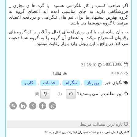
اگر صاحب کسب و کار تلگرامی هستید یا گره ها ی تجاری _
فروشگاهی دارید به جای مناسبی امده اید اعضای گروه به
گروه بهترین پیشنهاد ما برای تیم های تلگرامی و دریافت اعضای
مرتبط با گروه خودشما می باشد.
به بیان ساده تر ، با این روش اعضای فعال و آنلاین را از گروه های
رقبایتان استخراج میکند و اعضای آن گروه را به گروه شما دعوت
می کند. در واقع با این روش وارد بازار رقابت میشید.
1400/10/06
21:28:10
1404
5
/
5.0
تگهای خبر:
رپورتاژ
,
تلگرام
,
خدمات
,
كاربر
این مطلب را می پسندید؟
(0)
(1)
X
تازه ترین مطالب مرتبط
ماجرای اعمال ضریب ۲ و هفت دهم برای اینترنت بین الملل چیست؟