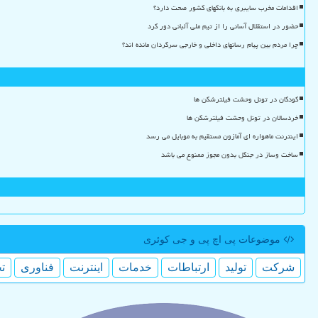
اقدامات مخرب سایبری به بانکهای کشور صحت دارد؟
حضور در استقلال آسانی را از تیم ملی آلبانی دور کرد
چرا مردم بین پیام رسانهای داخلی و خارجی سرگردان مانده اند؟
کودکان در تونل وحشت فیلترشکن ها
خردسالان در تونل وحشت فیلترشکن ها
اینترنت ماهواره ای آمازون مستقیم به موبایل می رسد
ساخت وساز در جنگل بدون مجوز ممنوع می باشد
موضوعات پی اچ پی و جی كوئری
شركت
تولید
ارتباطات
خدمات
اینترنت
فناوری
ت