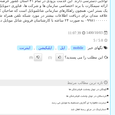
توانایی دسترسی دارند. این خدمت بزودی در تمام ۳۱ استان کشور عرضه خواهد شد.
یک بستر امن، همچون راهکارهای سازمانی شاتل‏موبایل است که صاحبان کسب و
۰۹۹۸۱۰۰۰۰۰۰ به صورت ۲۴ ساعته با کارشناسان فروش شاتل موبایل در ارتباط باشند.
1400/10/03
11:07:39
5
/
5.0
تگهای خبر:
mobile
,
اپل
,
اپلیكیشن
,
اینترنت
این مطلب را می پسندید؟
(0)
(1)
تازه ترین مطالب مرتبط
کودکان در تونل وحشت فیلترشکن ها
خردسالان در تونل وحشت فیلترشکن ها
اینترنت ماهواره ای آمازون مستقیم به موبایل می رسد
استارلینک در عراق رسما فعال شد