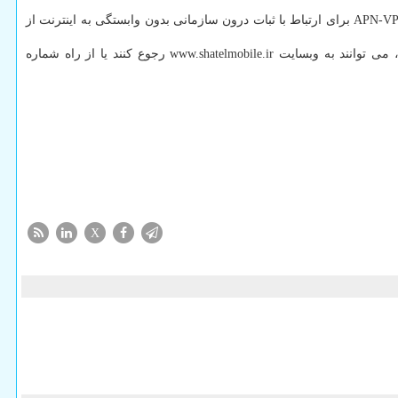
ارائه سیمکارت با برند اختصاصی سازمان ها و شرکت ها، فناوری «موبایل کانکت» بعنوان جدید ترین تکنولوژی احراز هویت از راه سیم‏کارت و راهکارAPN-VPN برای ارتباط با ثبات درون سازمانی بدون وابستگی به اینترنت از
علاقه مندان برای دریافت اطلاعات بیشتر در مورد شبکه تلفن همراه شاتل‏موبایل با پوشش سراسری ۳G و ۴G/LTE با پیش شماره ۰۹۹۸ و کد یک، می توانند به وبسایت www.shatelmobile.ir رجوع کنند یا از راه شماره
X