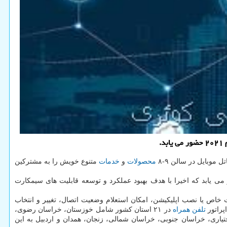
.
محصولات
و
خدمات
متنوع خویش را به مشترکین
می‏ یابد که اخیرا با هدف بهبود عملکرد و توسعه قابلیت های سیمکارت
ایل می‏ توانند از راه شماره گیری کد دستوری #۸*۱* بدون احتیاج به اعمال تنظیمات خاص یا نصب اپلیکیشن، امکان استعلام وضعیت اتصال، تغییر و انتخاب
پراتور
تلفن همراه
در ۲۱ استان کشور شامل خوزستان، خراسان رضوی،
بختیاری، خراسان جنوبی، خراسان شمالی، زنجان، همدان و اردبیل به این