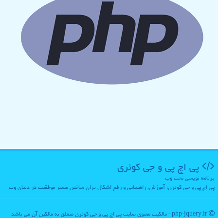
پی اچ پی و جی كوئری
برنامه نویسی تحت وب
پی اچ پی و جی کوئری؛ آموزش، راهنمایی و رفع اشکال برای ساختن مسیر موفقیت در دنیای وب
php-jquery.ir - مالکیت معنوی سایت پی اچ پی و جی كوئری متعلق به مالکین آن می باشد