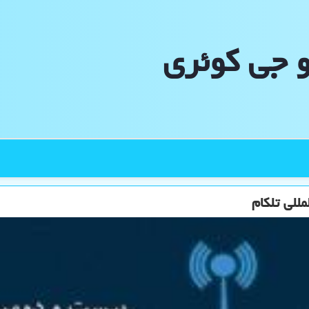
و جی كوئری
للی تلکام