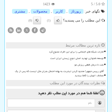
1423
5
/
5.0
تگهای خبر:
رپورتاژ
,
كاربر
,
محصولات
,
مشتری
این مطلب را می پسندید؟
(0)
(1)
X
تازه ترین مطالب مرتبط
امارات شبکه های اجتماعی را برای این افراد ممنوع کرد
توسعه نامتوازن تهدید اصلی تنوع زیستی ایران است
علت تا درمان قطعی ریزش مو
آقای رییس جمهور! محدود کردن اینترنت به بهانه احتمال بحران مثل اینست که پس از یک
تصادف، اتوبان را کاملا ببندید
نظرات بینندگان در مورد این مطلب
لطفا شما هم
در مورد این مطلب
نظر دهید