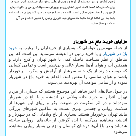
زمین کشاورزی در اندیشه از گرما و رونق فراوانی برخوردار می‌باشد. این زمین‌ها
برای کسانی که قصد انجام امور کشاورزی و پرورش محصولات زراعی را دارند یکی
از بهترین انتخاب‌های ممکن است. البته در هنگام خرید زمین کشاورزی در اندیشه
باید به این نکته توجه کنید که نمی‌توانید کاربری زمین را تغییر داده و در آن
ساخت و ساز نمایید.
مزایای خرید باغ در شهریار
از جمله مهم‌ترین عواملی که بسیاری از خریداران را ترغیب به
خرید
باغ در شهریار
و یا خرید زمین در اندیشه می‌نماید این است که این
مناطق از نظر مسافت فاصله کمی با شهر تهران و کرج دارند و
همچنین آب و هوای آن‌ها بسیار عالی و بی‌نظیر است و تمامی کسانی
که دوست دارند از یک خانه سرشار از آرامش و سکوت برخوردار
باشند و هوای سالمی را تنفس کنند، اقدام به خرید باغ در شهریار
نموده و از تمامی مواهب آن بهره‌مند می‌شوند.
در طول سال‌های اخیر شاهد این موضوع هستیم که بسیاری از مردم
تهران اقدام به خرید خانه ویلایی در اندیشه و یا باغ در شهریار
نموده‌اند و در اثر سکونت در طبیعت بکر و زیبای این شهرها از
سلامت روانی و جسمی بهتری نسبت به ساکنین شهرهای بزرگی
مانند تهران برخوردار هستند. بسیاری از باغ ویلاهایی که در شهریار و
اندیشه مشاهده می‌کنیم با ایده گرفتن از خانه‌های اروپایی ساخته
شده‌اند و در باغ آن‌ها درختان کهنسال و تزئینی بسیار زیبایی مشاهده
می‌شود.