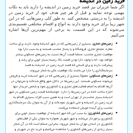
خرید زمین در اندیشه
اگر شما عزیزان نیز قصد خرید زمین در اندیشه را دارید باید به نکات
مهمی توجه نمایید و قبل از هر چیز هدف خود از خرید زمین در
اندیشه را به درستی مشخص کنید. به طور کلی زمین‌هایی که در این
شهر زیبا برای خرید وجود دارند به انواع و اقسام مختلفی تقسیم‌بندی
می‌شوند که در این قسمت به برخی از مهم‌ترین آن‌ها اشاره
می‌کنیم:
زمین‌های تجاری
: بسیاری از زمین‌هایی که در شهر اندیشه وجود دارند برای ساخت
مغازه، مجتمع تجاری، فروشگاه و یا پاساژ مناسب هستند و به سبب دارا بود
موقعیت تجاری مناسب، مسلماً قیمت آن‌ها نسبت به زمین‌های مسکونی بیشتر
خواهد بود. اما با وجود دارا بودن قیمت بالا، زمینه بسیار خوبی برای رشد و
پیشرفت دارند و برای کسانی که قصد خرید زمین در اندیشه به قصد
سرمایه‌گذاری را دارا می باشند یک موقعیت عالی به شمار می‌روند.
زمین‌های مسکونی
: معمولاً بسیاری از زمین‌هایی که در شهر اندیشه خرید و فروش
می‌شوند مسکونی هستند. این زمین‌ها در داخل شهر واقع شده‌اند و نمی‌توان در
آن‌ها اقدام به انجام فعالیت‌های تجاری و یا کشاورزی نمود و شخص خریدار تنها
اجازه ساخت خانه در این زمین‌ها را دارد. خوشبختانه قیمت زمین مسکونی در شهر
اندیشه بسیار مناسب‌تر از تهران است و به همین سبب افراد بسیاری اقدام به
خرید زمین در اندیشه و حتی شهریار نموده‌اند و از آن به عنوان یک سرمایه‌گذاری
مناسب برای آینده خویش استفاده می‌کنند.
زمین‌های کشاورزی:
به سبب این که شهر اندیشه از موقعیت بسیار خوبی برای
کشاورزی برخوردار می‌باشد و شهر شهریار همواره به عنوان یکی از قطب‌های
کشاورزی در استان تهران به شمار می‌رود، بنابراین مسلم است که در آن شمار
بسیار زیادی از زمین‌های کشاوزی را مشاهده می‌کنیم و خرید باغ در شهریار و