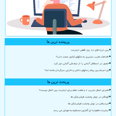
پربیننده ترین ها
پس لرزه های ۸۸ روز قطعی اینترنت
اقدامات مخرب سایبری به بانکهای کشور صحت دارد؟
حضور در استقلال آسانی را از تیم ملی آلبانی دور کرد
چرا مردم بین پیام رسانهای داخلی و خارجی سرگردان مانده اند؟
پربحث ترین ها
ماجرای اعمال ضریب ۲ و هفت دهم برای اینترنت بین الملل چیست؟
کودکان در تونل وحشت فیلترشکن ها
خردسالان در تونل وحشت فیلترشکن ها
اینترنت ماهواره ای آمازون مستقیم به موبایل می رسد