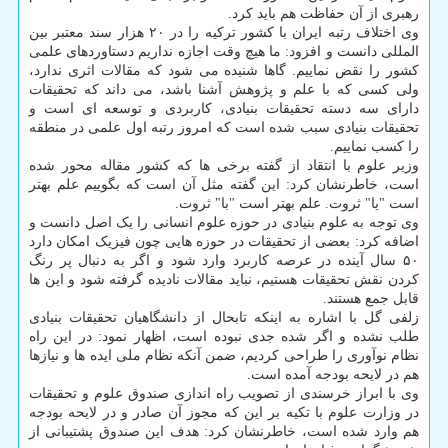
رهبری از آن حفاظت هم باید کرد.
وی اختلاف رتبه ایران با کشور ترکیه را در ۲۰ هزار سند معتبر بین
المللی دانست و افزود: ما هیچ وقت اجازه نداریم دستاوردهای علمی
کشور را نقض نماییم. گاها شنیده می شود که مقالات اثری ندارد،
ولی کسی که با علم و پژوهش آشنا باشد، می داند که تحقیقات
دارای سه دسته تحقیقات بنیادی، کاربردی و توسعه ای است و
تحقیقات بنیادی سبب شده است که امروز رتبه اول علمی در منطقه
را کسب نماییم.
وزیر علوم با انتقاد از گفته برخی ها که کشور مقاله محور شده
است، خاطرنشان کرد: این گفته مثل آن است که بگوییم علم بهتر
است "یا" ثروت. علم بهتر است "با" ثروت.
وی توجه به علوم بنیادی در حوزه علوم انسانی را یک اصل دانست و
اضافه کرد: بعضی از تحقیقات در حوزه هایی چون فیزیک امکان دارد
۵۰ سال آینده در عرصه کاربرد وارد شود و اگر به دنبال پر رنگ
کردن نقش تحقیقات هستیم، نباید مقالات نادیده گرفته شود و این ها
قابل جمع هستند.
زلفی گل با اشاره به اینکه تابحال از دانشگاهیان تحقیقات بنیادی
طلب نشده و اگر شده جدی نبوده است، اظهار نمود: در این راه
نظام نوآوری را طراحی کردیم، ضمن آنکه نظام ملی ایده ها و نیازها
هم در لایحه بودجه آمده است.
وی با ابراز خرسندی از تصویب راه اندازی صندوق علوم و تحقیقات
در وزارت علوم با تکیه بر این که مجوز آن صادر و در لایحه بودجه
هم وارد شده است، خاطرنشان کرد: هدف این صندوق پشتیبانی از