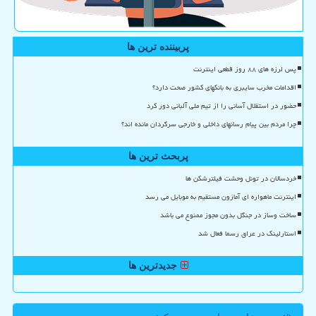
پربیننده ترین ها
پس لرزه های ۸۸ روز قطعی اینترنت
اقدامات مخرب سایبری به بانکهای کشور صحت دارد؟
حضور در استقلال آسانی را از تیم ملی آلبانی دور کرد
چرا مردم بین پیام رسانهای داخلی و خارجی سرگردان مانده اند؟
پربحث ترین ها
خردسالان در تونل وحشت فیلترشکن ها
اینترنت ماهواره ای آمازون مستقیم به موبایل می رسد
ساخت وساز در جنگل بدون مجوز ممنوع می باشد
استارلینک در عراق رسما فعال شد
جدیدترین ها