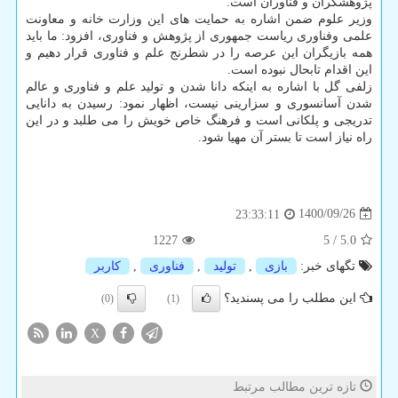
پژوهشگران و فناوران است.
وزیر علوم ضمن اشاره به حمایت های این وزارت خانه و معاونت
علمی وفناوری ریاست جمهوری از پژوهش و فناوری، افزود: ما باید
همه بازیگران این عرصه را در شطرنج علم و فناوری قرار دهیم و
این اقدام تابحال نبوده است.
زلفی گل با اشاره به اینکه دانا شدن و تولید علم و فناوری و عالم
شدن آسانسوری و سزارینی نیست، اظهار نمود: رسیدن به دانایی
تدریجی و پلکانی است و فرهنگ خاص خویش را می طلبد و در این
راه نیاز است تا بستر آن مهیا شود.
1400/09/26
23:33:11
1227
5
/
5.0
تگهای خبر:
بازی
,
تولید
,
فناوری
,
كاربر
این مطلب را می پسندید؟
(0)
(1)
X
تازه ترین مطالب مرتبط