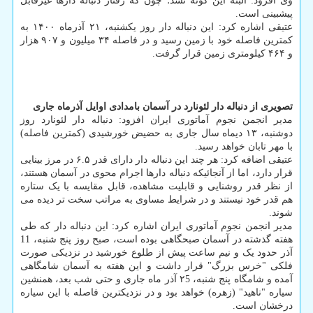
وی افزود: البته این گونه نشد؛ چون که رفتار دنباله دارها غیرقابل
پیشبینی است.
عتیقی اشاره کرد: این دنباله دار روز یکشنبه، ۲۱ آذرماه ۱۴۰۰ به
کمترین فاصله خود با زمین رسید و در فاصله ۳۴ میلیون و ۹۰۷ هزار
و ۴۶۴ کیلومتری زمین قرار گرفت.
تصویری از دنباله دار لئونارد در آسمان بامدادی اوایل آذرماه جاری
مدیر انجمن نجوم آماتوری ایران افزود: دنباله دار لئونارد روز
دوشنبه، ۱۳ دیماه سال جاری به حضیض خورشیدی (کمترین فاصله)
با مهر تابان خواهد رسید.
عتیقی اضافه کرد: هر چند این دنباله دار دارای قدر ۶.۵ در مرز بینایی
قرار دارد، اما از آنجائیکه دنباله دارها اجرام محوی در آسمان هستند،
از نظر قدر روشنایی و قابلیت مشاهده، قابل مقایسه با یک ستاره
هم قدر خود نیستند و در شرایط مساوی به مراتب سخت تر دیده می
شوند.
مدیر انجمن نجوم آماتوری ایران اشاره کرد: این دنباله دار که طی
هفته گذشته در آسمان صبحگاهی بوده است، صبح روز پنج شنبه، 11
آذر حدود یک و نیم ساعت پیش از طلوع خورشید در نزدیکی صورت
فلکی "خرس بزرگ" قرار داشت و این هفته به آسمان شامگاهی
آمده و شامگاه پنج شنبه، ۲5 آذر ماه جاری و حتی شب بعد، همنشین
سیاره "ناهید" (زهره) خواهد بود و در نزدیکترین فاصله با این سیاره
درخشان است.