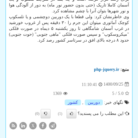
آسمان کاملا تاریک (حتی بدون حضور نور ماه) به دور از آلودگی هوا
و نور شهرها بتوان آنرا با چشم مشاهده کرد.
وی خاطرنشان کرد: ولی قطعا با یک دوربین دوچشمی و یا تلسکوپ
کوچک آماتوری میتوان این جرم را ۳۰ دقیقه پس از غروب خورشید
در غرب آسمان شامگاهی تا روز یکشنبه ۵ دیماه در صورت فلکی
"میکروسکوپ" و سپس صورت فلکی "ماهی جنوبی" (حوت جنوبی)
حدود ۸ درجه بالای افق در سرتاسر کشور رصد کرد.
منبع:
php-jquery.ir
1400/09/25
11:10:41
1369
5
/
5.0
تگهای خبر:
دوربین
,
كشور
این مطلب را می پسندید؟
(0)
(1)
X