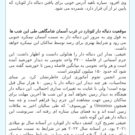
وی افزود: سیاره ناهید آدرس خوبی برای یافتن دنباله دار لئونارد که
پایین تر از آن قرار دارد، شمرده می شود.
موقعیت دنباله دار لئونارد در غرب آسمان شامگاهی طی این شب ها
به قول وی به مرور این دنباله دار به سمت آسمان نیمکره جنوبی
می رود و شرایط بهتری برای رصد توسط ساکنان این نیمکره خواهد
داشت.
عتیقی، مدار این دنباله دار را هذلولی دانست و اظهار داشت: این
جرم آسمانی از فاصله ۳۷۰۰ واحد نجومی به دیدار خورشید آمده
است و هر واحد نجومی به میانگین فاصله زمین تا خورشید گفته می
شود که حدود ۱۵۰ میلیون کیلومتر است.
مدیر انجمن نجوم آماتوری ایران خاطرنشان کرد: بر مبنای
محاسبات، هر چند دیدار این دنباله دار با زمین ۸۰ هزار سال قبل
بوده است! ولی با عنایت به تغییرات مداری احتمالی، این دنباله دار
هیچگاه به دیدار زمین نخواهد آمد و این شب ها آخرین مهلت برای
ساکنان زمین جهت مشاهده این جرم زیبا فراهم است و چه بسا
همچون Omuamua و "بوریسوف" که طی سالیان اخیر به ملاقات
زمین آمده اند و به فضای میان ستاره ای رفته اند، سرنوشت این
دنباله دار هم این گونه باشد.
عتیقی تصریح کرد: کشف دنباله دار لئونارد در آستانه سال نو میلادی
۲۰۲۱ بود، در آستانه سال ۲۰۲۲ هم در شرایط به نسبت مناسبی
برای رصد قرار گرفته است و چه بسا در شرایط مطلوب و یک