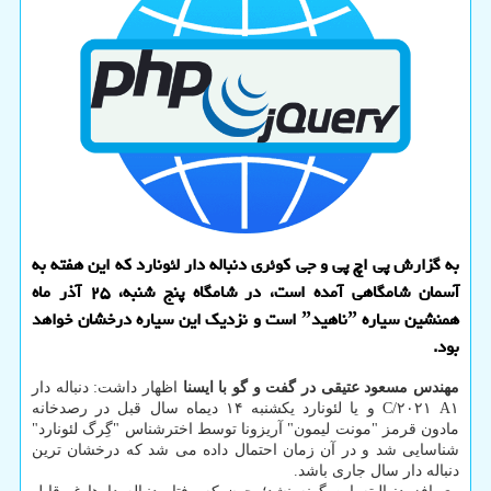
به گزارش پی اچ پی و جی کوئری دنباله دار لئونارد که این هفته به
آسمان شامگاهی آمده است، در شامگاه پنج شنبه، ۲۵ آذر ماه
همنشین سیاره ˮناهیدˮ است و نزدیک این سیاره درخشان خواهد
بود.
مهندس مسعود عتیقی در گفت و گو با ایسنا
اظهار داشت: دنباله دار
C/۲۰۲۱ A۱ و یا لئونارد یکشنبه ۱۴ دیماه سال قبل در رصدخانه
مادون قرمز "مونت لیمون" آریزونا توسط اخترشناس "گِرگ لئونارد"
شناسایی شد و در آن زمان احتمال داده می شد که درخشان ترین
دنباله دار سال جاری باشد.