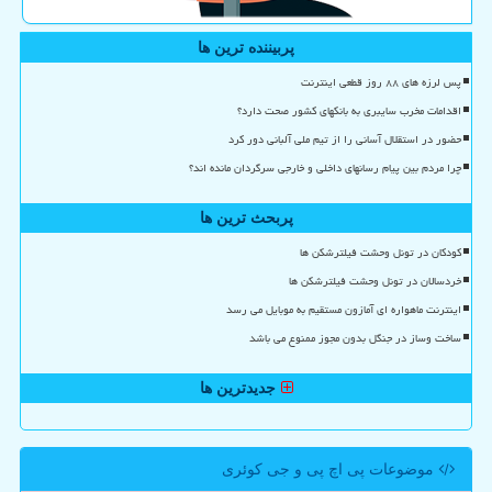
پربیننده ترین ها
پس لرزه های ۸۸ روز قطعی اینترنت
اقدامات مخرب سایبری به بانکهای کشور صحت دارد؟
حضور در استقلال آسانی را از تیم ملی آلبانی دور کرد
چرا مردم بین پیام رسانهای داخلی و خارجی سرگردان مانده اند؟
پربحث ترین ها
کودکان در تونل وحشت فیلترشکن ها
خردسالان در تونل وحشت فیلترشکن ها
اینترنت ماهواره ای آمازون مستقیم به موبایل می رسد
ساخت وساز در جنگل بدون مجوز ممنوع می باشد
جدیدترین ها
موضوعات پی اچ پی و جی كوئری