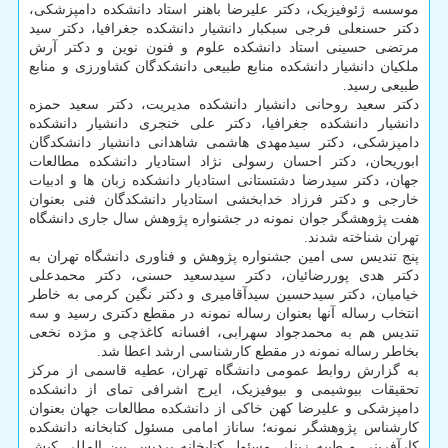
موسسه ژئوفیزیک، دکتر علیرضا باهنر استاد دانشکده دامپزشکی،
دکتر حسنعلی فرجی سبکبار دانشیار دانشکده جغرافیا، دکتر سید
مرتضی حسینی استاد دانشکده علوم و فنون نوین و دکتر آرش
ملکیان دانشیار دانشکده منابع طبیعی دانشکدگان کشاورزی و منابع
طبیعی رسید.
دکتر سعید روحانی دانشیار دانشکده مدیریت، دکتر سعید حمزه
دانشیار دانشکده جغرافیا، دکتر علی خنجری دانشیار دانشکده
دامپزشکی، دکتر سیدمهدی هاشمی شاهدانی دانشیار دانشکدگان
ابوریحان، دکتر احسان رسولی نژاد استادیار دانشکده مطالعات
جهان، دکتر سیدرضا دشتستانی استادیار دانشکده زبان ها و ادبیات
خارجی و دکتر فرزاد خدابخشی استادیار دانشکدگان فنی بعنوان
هفت پژوهشگر جوان نمونه در جشنواره پژوهش سال جاری دانشگاه
تهران شناخته شدند.
پنج تندیس سی امین جشنواره پژوهش و فناوری دانشگاه تهران به
دکتر هدی پوررضائیان، دکتر سیدسعید حسنی، دکتر محمدعلی
خیامیان، دکتر سیدحسین سیدآقامیری و دکتر نگین کرمی به خاطر
انتخاب رساله آنها بعنوان رساله نمونه در مقطع دکتری رسید و سه
تندیس هم به محمدجواد سهرابی، افسانه کاغذچی و مژده نخعی
بخاطر رساله نمونه در مقطع کارشناسی ارشد اعطا شد.
به گزارش روابط عمومی دانشگاه تهران، عطیه قاسمی از مرکز
تحقیقات بیوشیمی و بیوفیزیک، ایرج اشرافی تمای از دانشکده
دامپزشکی و علیرضا کهن خاکی از دانشکده مطالعات جهان بعنوان
کارشناس پژوهشگر نمونه؛ ساناز امامی مسئول کتابخانه دانشکده
کارآفرینی و طیبه زینلی مسئول کتابخانه پردیس بین المللی کیش