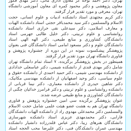
تهران، دکتر احمد نوحه گر معاون اداری مالی، دکتر مهدی فکور
معاون پژوهشی و دکتر محمود کمره ای معاون آموزشی دانشگاه
تهران، معرفی و مورد تقدیر قرار گرفتند.
دکتر کریم مجتهدی استاد دانشکده ادبیات و علوم انسانی، حجت
الاسلام والمسلمین دکتر سید محمدباقر حجتی استاد دانشکده الهیات
و معارف اسلامی، دکتر سیدعلی نقی خرازی استاد دانشکده
روانشناسی و علوم تربیتی، دکتر خلیل طالبی جهرمی استاد
دانشکدگان کشاورزی و منابع طبیعی، دکتر الهه الهی استاد
دانشکدگان علوم و دکتر مسعود امامی استاد دانشکدگان فنی بعنوان
پژوهشگر پیشکسوت نمونه در این دوره از جشنواره پژوهش و
فناوری دانشگاه تهران مورد تقدیر قرار گرفتند.
همینطور در بخش پژوهشگر برگزیده، ۷ استاد تمام دانشگاه تهران
شامل دکتر مهدی قندی از دانشکده شیمی، دکتر عباسعلی خدادادی
از دانشکده مهندسی شیمی، دکتر حمید احمدی از دانشکده حقوق و
علوم سیاسی، دکتر وحید اصفهانیان از دانشکده مهندسی مکانیک،
دکتر شاهین حیدری از دانشکده معماری، دکتر نیما قربانی از
دانشکده روانشناسی و علوم تربیتی و دکتر فرامرز خدائیان چگنی از
دانشکدگان کشاورزی و منابع طبیعی عرضه شدند.
عنوان پژوهشگر برگزیده سی امین جشنواره پژوهش و فناوری
دانشگاه تهران هم به هشت عضو هیئت علمی شامل حجت الاسلام
والمسلمین دکتر محمدعلی مهدوی راد از دانشکده الهیات دانشکدگان
فارابی، دکتر محمدمهدی عزیزی استاد دانشکده شهرسازی
دانشکدگان هنرهای زیبا، دکتر عباس قلندرزاده دانشیار دانشکده
مهندسی عمران دانشکدگان فنی، دکتر علیرضا محب الحجه استاد