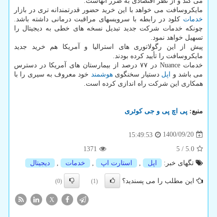
می کند و از نظر اقتصادی به ضرر آنهاست.
مایکروسافت می خواهد با این خرید حضور قدرتمندانه تری در بازار
خدمات
کلود در رابطه با سرویسهای مراقبت درمانی داشته باشد.
چونکه خدمات شرکت جدید تبدیل نسخه های خطی به دیجیتال را
تسهیل خواهد نمود.
پیش از این رگولاتوری های استرالیا و آمریکا هم خرید جدید
مایکروسافت را تأیید کرده بودند.
خدمات Nuance در ۷۷ درصد از بیمارستان های آمریکا در دسترس
می باشد و
اپل
دستیار سخنگوی
هوشمند
خود معروف به سیری را با
همکاری این شرکت راه اندازی کرده است.
منبع:
پی اچ پی و جی كوئری
1400/09/20
15:49:53
1371
5
/
5.0
تگهای خبر:
اپل
,
استارت اپ
,
خدمات
,
دیجیتال
این مطلب را می پسندید؟
(0)
(1)
X