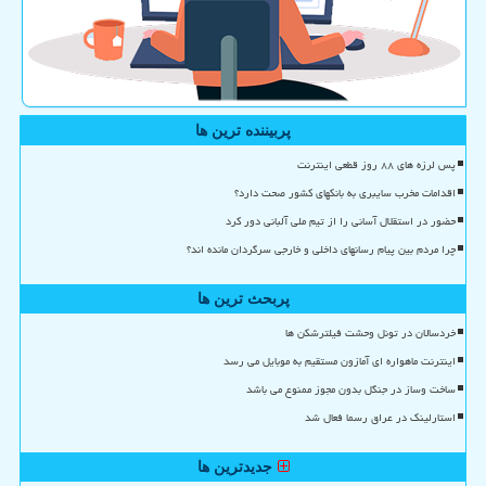
پربیننده ترین ها
پس لرزه های ۸۸ روز قطعی اینترنت
اقدامات مخرب سایبری به بانکهای کشور صحت دارد؟
حضور در استقلال آسانی را از تیم ملی آلبانی دور کرد
چرا مردم بین پیام رسانهای داخلی و خارجی سرگردان مانده اند؟
پربحث ترین ها
خردسالان در تونل وحشت فیلترشکن ها
اینترنت ماهواره ای آمازون مستقیم به موبایل می رسد
ساخت وساز در جنگل بدون مجوز ممنوع می باشد
استارلینک در عراق رسما فعال شد
جدیدترین ها