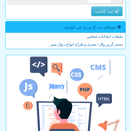
ثبت کامنت
دوستان پی اچ پی و جی كوئری
تبلیغات انتخابات مجلس
مستر گرین وال | مجری و طراح انواع دیوار سبز