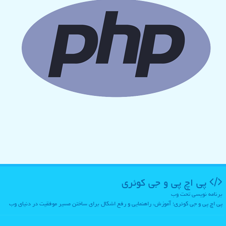
پی اچ پی و جی كوئری
برنامه نویسی تحت وب
پی اچ پی و جی کوئری؛ آموزش، راهنمایی و رفع اشکال برای ساختن مسیر موفقیت در دنیای وب