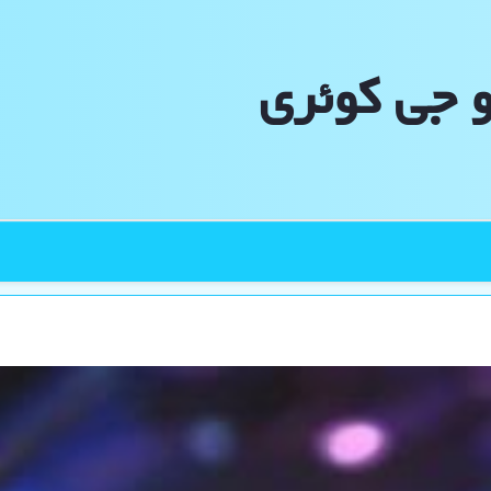
و جی كوئری