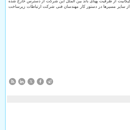
اخت اظهار داشت: در ایام اخیر به دلیل قطع سگمنت دوم فیبر دریایی متعلق به شرکت GBI در محدوده دریایی بین قطر و امارات، به میزان ۴۳۰ گیگابیت از ظرفیت پهنای باند بین الملل این شرکت از دسترس خارج شده
ین از سایر مسیرها در دستور کار مهندسان فنی شرکت ارتباطات زیرساخت
X