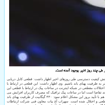
ر طی چند روز اخیر بوجود آمده است.
و کاهش کیفیت دسترسی طی روزهای اخیر اظهار داشت: قطعی کابل دریایی
ه ظرفیت پهنای باند باشیم. وی اظهار داشت: این قطعی در ارتباط با
اختلالات مقطعی در شبکه اینترنت در ساعات پیک در ارتباط با قطعی این
ز حد تقاضا است اما در ساعات پیک ترافیک که مصرف کاربران افزایش می
یابد، قطعی کابل دریایی مقداری مشکلات بوجود آورده که امیدواریم هرچه سریع تر مشکل حل شود. در همین رابطه امروز شرکت ارتباطات زیرساخت هم با تأیید بروز این مشکل اعلام نمود: ۴۳۰ گیگابیت از ظرفیت پهنای باند
شرکت GBI در محدوده دریایی بین قطر و امارات گرفتار قطعی و اختلال شده است. سهراب آغ بیات معاون فنی شرکت ارتباطات