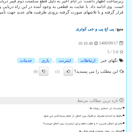
است. وی ادامه داد: با عنایت به قطعی به وجود آمده در این راه دریای
قرار گرفته و با تلاشهای صورت گرفته بزودی ظرفیت های جدید جهت تأمین 
منبع:
پی اچ پی و جی كوئری
1400/09/17
10:10:48
5
/
5.0
تگهای خبر:
ارتباطات
,
اینترنت
,
بازی
,
خدمات
این مطلب را می پسندید؟
(0)
(1)
تازه ترین مطالب مرتبط
اینترنت در تسخیر روبات ها
دقیقا به اندازه مصرف ترافیک بین الملل از حجم بسته کسر می شود
ماجرای اعمال ضریب ۲ و هفت دهم برای اینترنت بین الملل چیست؟
کودکان در تونل وحشت فیلترشکن ها