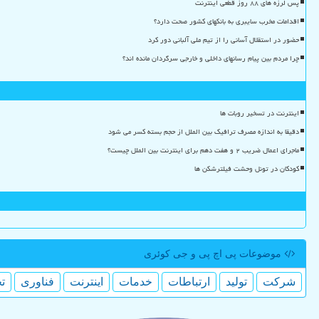
پس لرزه های ۸۸ روز قطعی اینترنت
اقدامات مخرب سایبری به بانکهای کشور صحت دارد؟
حضور در استقلال آسانی را از تیم ملی آلبانی دور کرد
چرا مردم بین پیام رسانهای داخلی و خارجی سرگردان مانده اند؟
اینترنت در تسخیر روبات ها
دقیقا به اندازه مصرف ترافیک بین الملل از حجم بسته کسر می شود
ماجرای اعمال ضریب ۲ و هفت دهم برای اینترنت بین الملل چیست؟
کودکان در تونل وحشت فیلترشکن ها
موضوعات پی اچ پی و جی كوئری
شركت
تولید
ارتباطات
خدمات
اینترنت
فناوری
ت