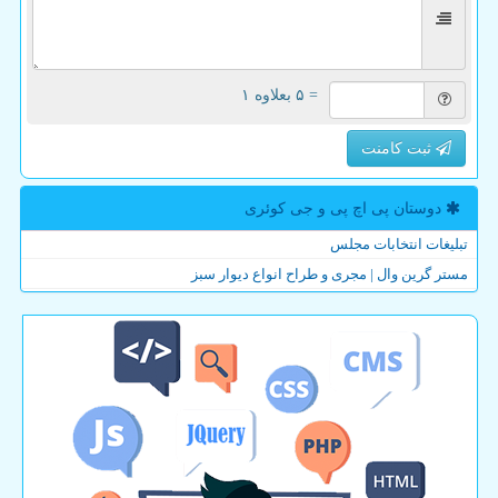
= ۵ بعلاوه ۱
ثبت کامنت
دوستان پی اچ پی و جی كوئری
تبلیغات انتخابات مجلس
مستر گرین وال | مجری و طراح انواع دیوار سبز