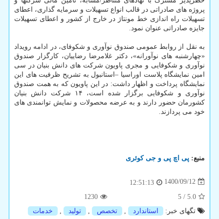
خطرپذیر مشترک با نهادهای متناظر/مشابه، تامین مالی شرکتها و
پروژه های صادراتی در قالب انواع تسهیلات و سرمایه گذاری، اعطای
تسهیلات راه اندازی خط مونتاژ در خارج از کشور و اعطای تسهیلات
جایزه صادراتی عنوان نمود.
به نقل از روابط عمومی صندوق نوآوری و شکوفای، در ادامه رویداد
«چهارشنبه های نوآورانه»، دکتر غلامرضا رضاییان، کارگزار صندوق
نوآوری و شکوفایی و مجری پاویون شرکت های دانش بنیان در سی
امین نمایشگاه پلاست اوراسیا –استانبول به تشریح ظرفیت های این
نمایشگاه پرداخت و اظهار داشت: در این پاویون که به همت صندوق
نوآوری و شکوفایی برگزار شده است، ۱۴ شرکت دانش بنیان
کشورمان حضور دارند و به عرضه محصولات و نمایش توانمندی های
خود می پردازند.
منبع:
پی اچ پی و جی كوئری
1400/09/12
12:51:13
1230
5
/
5.0
تگهای خبر:
استاندارد
,
تخصص
,
تولید
,
خدمات