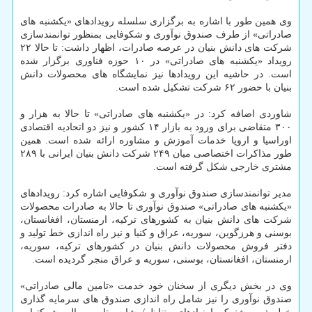
وی همین طور با اشاره به برگزاری سلسله رویدادهای «یکشنبه های
صادراتی» از طرف صندوق نوآوری و شکوفایی بمنظور توانمندسازی
شرکت های دانش بنیان در عرصه صادرات، اظهار داشت: تا حالا ۲۲
رویداد «یکشنبه های صادراتی» در ۱۰ حوزه فناوری برگزار شده
است. در حاشیه این رویدادها نیز نمایشگاه های محصولات دانش
بنیان با حضور ۶۲ شرکت تشکیل شده است.
شاوردی اضافه کرد: در «یکشنبه های صادراتی» تا حالا به هزار و
۳۰۰ متقاضی برای ورود به بازار ۱۴ کشور و نیز دو اتحادیه اقتصادی
اوراسیا و اروپا خدمات آموزش و مشاوره ارائه شده است. همین
طور مذاکرات اختصاصی میان ۲۴۹ شرکت دانش بنیان ایرانی با ۲۸۹
مشتری خارجی شکل گرفته است.
مدیر توانمندسازی صندوق نوآوری و شکوفایی اشاره کرد: رویدادهای
«یکشنبه های صادراتی» صندوق نوآوری تا حالا به صادرات محصولات
شرکت های دانش بنیان به کشورهای ترکیه، ارمنستان، افغانستان،
بوسنی و هرزگوین، سوریه، عراق و کنیا و نیز راه اندازی خط تولید و
دفتر فروش محصولات دانش بنیان در کشورهای ترکیه، سوریه،
ارمنستان، افغانستان، بوسنی، سوریه و عراق منجر گردیده است.
وی در بخش دیگری از سخنان خود خدمت «تامین مالی صادراتی»
صندوق نوآوری را نیز شامل راه اندازی صندوق های سرمایه گذاری