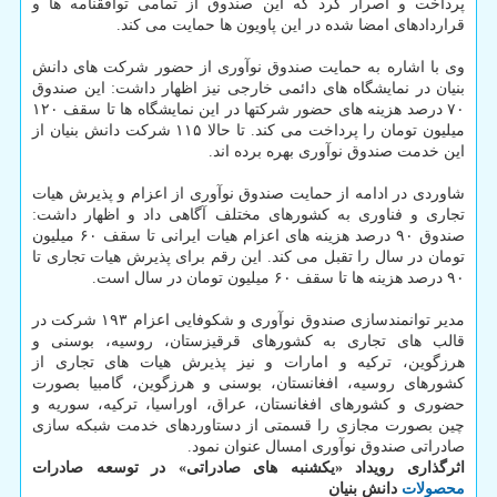
پرداخت و اصرار کرد که این صندوق از تمامی توافقنامه ها و
قراردادهای امضا شده در این پاویون ها حمایت می کند.
وی با اشاره به حمایت صندوق نوآوری از حضور شرکت های دانش
بنیان در نمایشگاه های دائمی خارجی نیز اظهار داشت: این صندوق
۷۰ درصد هزینه های حضور شرکتها در این نمایشگاه ها تا سقف ۱۲۰
میلیون تومان را پرداخت می کند. تا حالا ۱۱۵ شرکت دانش بنیان از
این خدمت صندوق نوآوری بهره برده اند.
شاوردی در ادامه از حمایت صندوق نوآوری از اعزام و پذیرش هیات
تجاری و فناوری به کشورهای مختلف آگاهی داد و اظهار داشت:
صندوق ۹۰ درصد هزینه های اعزام هیات ایرانی تا سقف ۶۰ میلیون
تومان در سال را تقبل می کند. این رقم برای پذیرش هیات تجاری تا
۹۰ درصد هزینه ها تا سقف ۶۰ میلیون تومان در سال است.
مدیر توانمندسازی صندوق نوآوری و شکوفایی اعزام ۱۹۳ شرکت در
قالب های تجاری به کشورهای قرقیزستان، روسیه، بوسنی و
هرزگوین، ترکیه و امارات و نیز پذیرش هیات های تجاری از
کشورهای روسیه، افغانستان، بوسنی و هرزگوین، گامبیا بصورت
حضوری و کشورهای افغانستان، عراق، اوراسیا، ترکیه، سوریه و
چین بصورت مجازی را قسمتی از دستاوردهای خدمت شبکه سازی
صادراتی صندوق نوآوری امسال عنوان نمود.
اثرگذاری رویداد «یکشنبه های صادراتی» در توسعه صادرات
محصولات
دانش بنیان