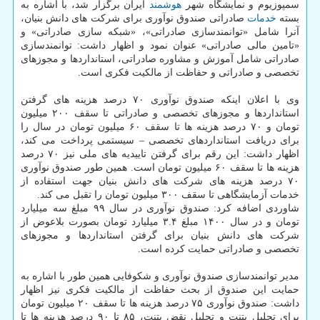
سمپوزیوم و نمایشگاه شهر
هوشمند
ایران برگزار شد، با اشاره به
بسته
خدمات
صادراتی صندوق نوآوری برای شرکت های دانش بنیان،
آنرا شامل «توانمندسازی صادراتی»، «شبکه سازی صادراتی» و
«تامین مالی صادراتی» عنوان نمود و اظهار داشت: توانمندسازی
صادراتی شامل آموزش و مشاوره صادراتی، استانداردها و مجوزهای
تخصصی و صادراتی و حفاظت از مالکیت فکری است.
وی با اعلان اینکه صندوق نوآوری ۷۰ درصد هزینه های گرفتن
استانداردها و مجوزهای تخصصی و صادراتی تا سقف ۲۰۰ میلیون
تومان و ۷۰ درصد هزینه ها تا سقف ۶۰ میلیون تومان در سال را
برای دریافت استانداردهای تخصصی – سیستمی پرداخت می کند،
اظهار داشت: این رقم برای گرفتن تاییدیه های ملی نیز ۷۰ درصد
هزینه ها تا سقف ۶۰ میلیون تومان است. همین طور صندوق نوآوری
۷۰ درصد هزینه های شرکت های دانش بنیان جهت استفاده از
خدمات آزمایشگاهی تا سقف ۳۰۰ میلیون تومان را تقبل می کند.
شاوردی اضافه کرد: صندوق نوآوری در سال ۹۹ مبلغ سه میلیارد
تومان و در سال ۱۴۰۰ مبلغ ۳.۴ میلیارد تومان بصورت بلاعوض از
شرکت های دانش بنیان برای گرفتن استانداردها و مجوزهای
تخصصی و صادراتی حمایت کرده است.
مدیر توانمندسازی صندوق نوآوری و شکوفایی همین طور با اشاره به
حمایت این صندوق از بحث حفاظت از مالکیت فکری نیز اظهار
داشت: صندوق نوآوری ۷۵ درصد هزینه ها تا سقف ۲۰ میلیون تومان
برای تحلیل پتنت و تحلیل نقض پتنت، ۸۵ تا ۹۰ درصد هزینه ها تا