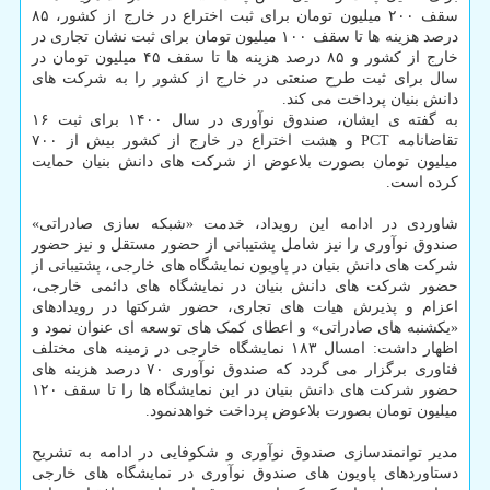
سقف ۲۰۰ میلیون تومان برای ثبت اختراع در خارج از کشور، ۸۵
درصد هزینه ها تا سقف ۱۰۰ میلیون تومان برای ثبت نشان تجاری در
خارج از کشور و ۸۵ درصد هزینه ها تا سقف ۴۵ میلیون تومان در
سال برای ثبت طرح صنعتی در خارج از کشور را به شرکت های
دانش بنیان پرداخت می کند.
به گفته ی ایشان، صندوق نوآوری در سال ۱۴۰۰ برای ثبت ۱۶
تقاضانامه PCT و هشت اختراع در خارج از کشور بیش از ۷۰۰
میلیون تومان بصورت بلاعوض از شرکت های دانش بنیان حمایت
کرده است.
شاوردی در ادامه این رویداد، خدمت «شبکه سازی صادراتی»
صندوق نوآوری را نیز شامل پشتیبانی از حضور مستقل و نیز حضور
شرکت های دانش بنیان در پاویون نمایشگاه های خارجی، پشتیبانی از
حضور شرکت های دانش بنیان در نمایشگاه های دائمی خارجی،
اعزام و پذیرش هیات های تجاری، حضور شرکتها در رویدادهای
«یکشنبه های صادراتی» و اعطای کمک های توسعه ای عنوان نمود و
اظهار داشت: امسال ۱۸۳ نمایشگاه خارجی در زمینه های مختلف
فناوری برگزار می گردد که صندوق نوآوری ۷۰ درصد هزینه های
حضور شرکت های دانش بنیان در این نمایشگاه ها را تا سقف ۱۲۰
میلیون تومان بصورت بلاعوض پرداخت خواهدنمود.
مدیر توانمندسازی صندوق نوآوری و شکوفایی در ادامه به تشریح
دستاوردهای پاویون های صندوق نوآوری در نمایشگاه های خارجی