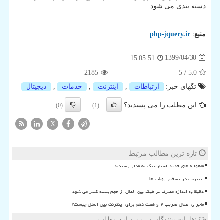
دسته بندی می شود.
منبع:
php-jquery.ir
1399/04/30
15:05:51
2185
5
/
5.0
تگهای خبر:
ارتباطات
,
اینترنت
,
خدمات
,
دیجیتال
این مطلب را می پسندید؟
(0)
(1)
X
تازه ترین مطالب مرتبط
ماهواره های جدید استارلینک به مدار رسیدند
اینترنت در تسخیر روبات ها
دقیقا به اندازه مصرف ترافیک بین الملل از حجم بسته کسر می شود
ماجرای اعمال ضریب ۲ و هفت دهم برای اینترنت بین الملل چیست؟
نظرات بینندگان در مورد این مطلب