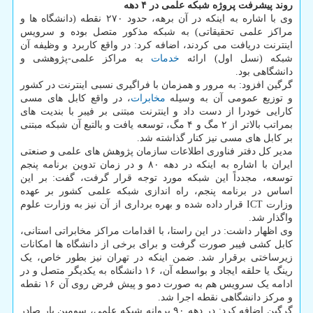
روند پیشرفت پروژه شبکه علمی در ۴ دهه
وی با اشاره به اینکه در آن برهه، حدود ۲۷۰ نقطه (دانشگاه ها و
مراکز علمی تحقیقاتی) به شبکه مذکور متصل بوده و سرویس
اینترنت دریافت می کردند، اضافه کرد: در واقع کاربرد و وظیفه آن
شبکه (نسل اول) ارائه
خدمات
به مراکز علمی-پژوهشی و
دانشگاهی بود.
گرگین افزود: به مرور و همزمان با فراگیری نسبی اینترنت در کشور
و توزیع عمومی آن به وسیله
مخابرات
، در واقع کابل های مسی
کارایی خودرا از دست داد و اینترنت مبتنی بر فیبر با بندیت های
بمراتب بالاتر از ۲ مگ و ۴ مگ، توسعه یافت و بالتبع آن شبکه مبتنی
بر کابل های مسی نیز کنار گذاشته شد.
مدیر کل دفتر فناوری اطلاعات سازمان پژوهش های علمی و صنعتی
ایران با اشاره به اینکه در دهه ۸۰ و در زمان تدوین برنامه پنجم
توسعه، مجدداً این شبکه مورد توجه قرار گرفت، گفت: بر این
اساس در برنامه پنجم، راه اندازی شبکه علمی کشور بر عهده
وزارت ICT قرار داده شده و بهره برداری از آن نیز به وزارت علوم
واگذار شد.
وی اظهار داشت: در این راستا، با اقدامات مراکز مخابراتی استانی،
کابل کشی فیبر صورت گرفت و برای برخی از دانشگاه ها امکانات
زیرساختی برقرار شد. ضمن اینکه در تهران نیز بطور خاص، یک
رینگ یا حلقه ایجاد و بواسطه آن، ۱۶ دانشگاه به یکدیگر متصل و در
ادامه یک سرویس هم به صورت دمو و پیش فرض روی آن ۱۶ نقطه
و مرکز دانشگاهی نقطه اجرا شد.
گرگین اضافه کرد: در دهه ۹۰ پروانه شبکه علمی، سومین بار صادر