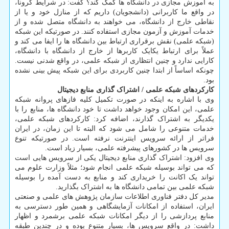
به آموزش مجازی در دانشگاه ها کمک کند؟ گفت: در شرایط کرونا،
در واقع ما کاربرانی (دانشجویان) داریم که از منازل خود و یا از
نقاطی خارج از دانشگاه، می خواهند به دانشگاه متصل شده و از
خدمات آموزش و آزمون مجازی استفاده کنند. در صورتیکه این شبکه
(شبکه علمی) نقش برقراری ارتباط بین دانشگاه ها را ایفا می کند و
عملاً برای ارتباط یکایک کاربرها از خارج از دانشگاه با دانشگاه،
کارایی ندارد و چنین انتظاری از شبکه علمی، در واقع شدنی نیست.
چونکه اساساً از ابتدا چنین کاربردی برای این شبکه پیش بینی نشده
بود.
کارکردهای شبکه علمی / اشتراک گذاری منابع دیجیتال
وی با اشاره به اینکه در صورت تکمیل کلیه فازهای پروانه شبکه
علمی، این امکان وجود خواهد داشت تا خود دانشگاه ها، منابع را با
یکدیگر به اشتراک گذارند، اضافه کرد: کارکردهای شبکه علمی،
خدمات متنوعی را شامل می شود که البته تا این زمان، در ایران
فراتر از ارائه سرویس اینترنت نرفته است. در صورتیکه تنوع
سرویس ها در کشورهای پیشرفته علمی، بسیار زیاد است.
وی افزود: اشتراک گذاری منابع دیجیتال یکی از سرویس هایی است
که می تواند بوسیله شبکه علمی انجام شود؛ مثلاً وزارت علوم می
تواند یک اکانت را خریداری کند و منابع به دست آمده را بوسیله
شبکه علمی بین تمامی دانشگاه ها به اشتراک بگذارید.
مدیر کل دفتر فناوری اطلاعات سازمان پژوهش های علمی و صنعتی
ایران، استفاده از امکانات آزمایشگاهی و همین طور دسترسی به
منابع پردازشی را از دیگر امکانات شبکه علمی برشمرد و اظهار
داشت: در واقع سرویس ها، بسیار متنوع بوده و در چندین طبقه