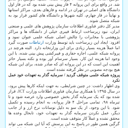
شد. در واقع برای این پروانه ۴ فاز پیش بینی شده بود که در فاز اول
دانشگاه های اصلی در تهران در ادامه و فازهای بعدی، مراکز استانها
و نهایتاً در فاز چهارم، کلیه شهرها و دانشگاه های کشور قرار بود به
شبکه متصل شوند.
مدیر کل دفتر فناوری اطلاعات سازمان پژوهش های علمی و صنعتی
ایران، نبود زیرساخت ارتباط فیبری خیلی از دانشگاه ها و مراکز
پژوهشی با مخابرات را چالش اصلی شبکه علمی عنوان نمود و
افزود: ایجاد این زیرساخت باید توسط وزارت
ارتباطات
صورت گیرد
اما عملاً هزینه بسیار زیادی برای این وزارتخانه دارد. البته هرچند در
پروانه شبکه علمی، اجازه حفاری و فیبرکشی پیش بینی شده، با این
وجود اما هزینه این کار، بسیار سرسام آور بوده و نکته بسیار حائز
اهمیت این است که در این پروانه ای که صادر شده، برای این شبکه
هیچ بودجه مصوبی در نظر گرفته نشده است.
پروژه شبکه علمی متوقف گردید / سرمایه گذار به تعهدات خود عمل
نکرد
وی اظهار داشت: در چنین شرایطی، به جهت اینکه کارها پیش برود،
در سال ۱۳۹۵ با همکاری سازمان فناوری اطلاعات وزارت ICT، قرار
شده بود که یک سرمایه گذار بخش خصوصی وارد عرصه شود و تا
تیرماه ۹۸، تمامی مراحل ۴ فاز پروانه، به انجام رسیده و تکمیل
شود. با این وجود، از یک سو به دلیل نوسانات نرخ ارز و از جانب
دیگر، عمل نکردن سرمایه گذار به تعهدات خود، تابحال وعده ها
محقق نشده و عملاً کار متوقف شده است.
گرگین همین طور در پاسخ به این پرسش که آیا این شبکه می تواند