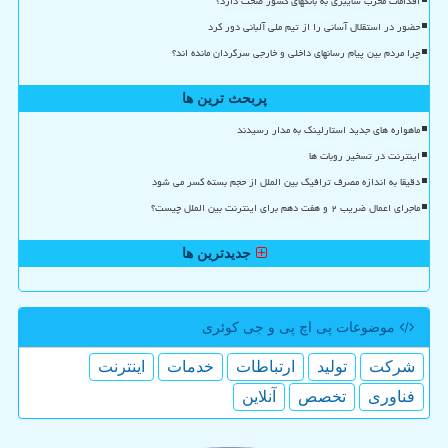
اقدامات مخرب سایبری به بانکهای کشور صحت دارد؟
حضور در استقلال آسانی را از تیم ملی آلبانی دور کرد
چرا مردم بین پیام رسانهای داخلی و خارجی سرگردان مانده اند؟
پربحث ترین ها
ماهواره های جدید استارلینک به مدار رسیدند
اینترنت در تسخیر روبات ها
دقیقا به اندازه مصرف ترافیک بین الملل از حجم بسته کسر می شود
ماجرای اعمال ضریب ۲ و هفت دهم برای اینترنت بین الملل چیست؟
جدیدترین ها
موضوعات پی اچ پی و جی كوئری
شركت
تولید
ارتباطات
خدمات
اینترنت
فناوری
تخصص
آنلاین