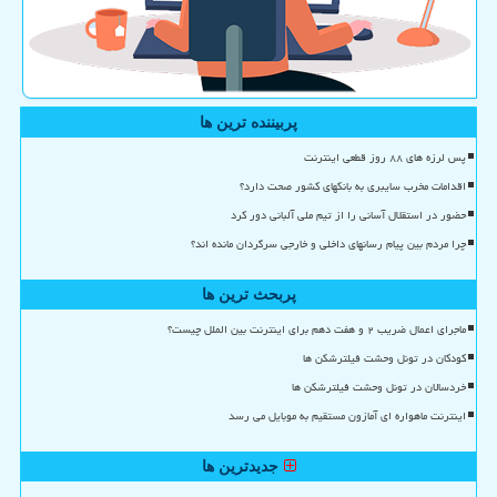
پربیننده ترین ها
پس لرزه های ۸۸ روز قطعی اینترنت
اقدامات مخرب سایبری به بانکهای کشور صحت دارد؟
حضور در استقلال آسانی را از تیم ملی آلبانی دور کرد
چرا مردم بین پیام رسانهای داخلی و خارجی سرگردان مانده اند؟
پربحث ترین ها
ماجرای اعمال ضریب ۲ و هفت دهم برای اینترنت بین الملل چیست؟
کودکان در تونل وحشت فیلترشکن ها
خردسالان در تونل وحشت فیلترشکن ها
اینترنت ماهواره ای آمازون مستقیم به موبایل می رسد
جدیدترین ها