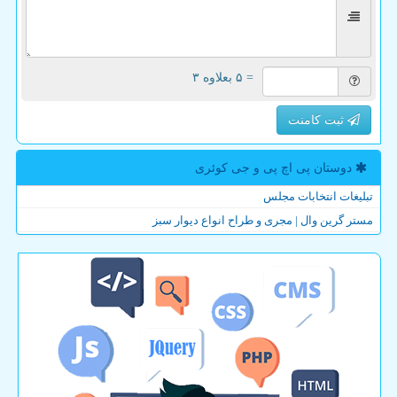
= ۵ بعلاوه ۳
ثبت کامنت
دوستان پی اچ پی و جی كوئری
تبلیغات انتخابات مجلس
مستر گرین وال | مجری و طراح انواع دیوار سبز