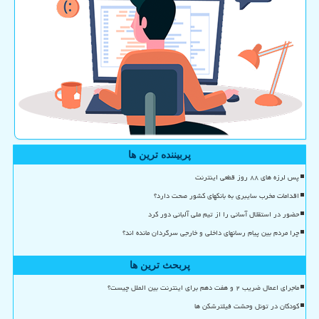
پربیننده ترین ها
پس لرزه های ۸۸ روز قطعی اینترنت
اقدامات مخرب سایبری به بانکهای کشور صحت دارد؟
حضور در استقلال آسانی را از تیم ملی آلبانی دور کرد
چرا مردم بین پیام رسانهای داخلی و خارجی سرگردان مانده اند؟
پربحث ترین ها
ماجرای اعمال ضریب ۲ و هفت دهم برای اینترنت بین الملل چیست؟
کودکان در تونل وحشت فیلترشکن ها