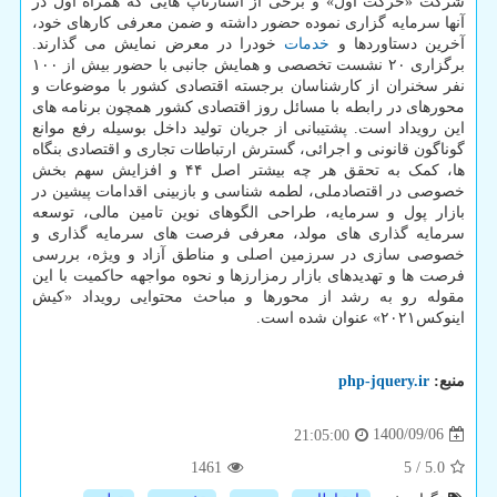
شرکت «حرکت اول» و برخی از استارتاپ هایی که همراه اول در
آنها سرمایه گزاری نموده حضور داشته و ضمن معرفی کارهای خود،
آخرین دستاوردها و
خدمات
خودرا در معرض نمایش می گذارند.
برگزاری ۲۰ نشست تخصصی و همایش جانبی با حضور بیش از ۱۰۰
نفر سخنران از کارشناسان برجسته اقتصادی کشور با موضوعات و
محورهای در رابطه با مسائل روز اقتصادی کشور همچون برنامه های
این رویداد است. پشتیبانی از جریان تولید داخل بوسیله رفع موانع
گوناگون قانونی و اجرائی، گسترش ارتباطات تجاری و اقتصادی بنگاه
ها، کمک به تحقق هر چه بیشتر اصل ۴۴ و افزایش سهم بخش
خصوصی در اقتصادملی، لطمه شناسی و بازبینی اقدامات پیشین در
بازار پول و سرمایه، طراحی الگوهای نوین تامین مالی، توسعه
سرمایه گذاری های مولد، معرفی فرصت های سرمایه گذاری و
خصوصی سازی در سرزمین اصلی و مناطق آزاد و ویژه، بررسی
فرصت ها و تهدیدهای بازار رمزارزها و نحوه مواجهه حاکمیت با این
مقوله رو به رشد از محورها و مباحث محتوایی رویداد «کیش
اینوکس۲۰۲۱» عنوان شده است.
منبع:
php-jquery.ir
1400/09/06
21:05:00
1461
5
/
5.0