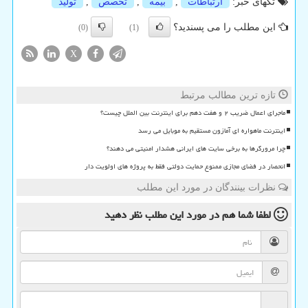
تگهای خبر:
ارتباطات
,
بیمه
,
تخصص
,
تولید
این مطلب را می پسندید؟
(0)
(1)
X
تازه ترین مطالب مرتبط
ماجرای اعمال ضریب ۲ و هفت دهم برای اینترنت بین الملل چیست؟
اینترنت ماهواره ای آمازون مستقیم به موبایل می رسد
چرا مرورگرها به برخی سایت های ایرانی هشدار امنیتی می دهند؟
انحصار در فضای مجازی ممنوع حمایت دولتی فقط به پروژه های اولویت دار
نظرات بینندگان در مورد این مطلب
لطفا شما هم
در مورد این مطلب
نظر دهید