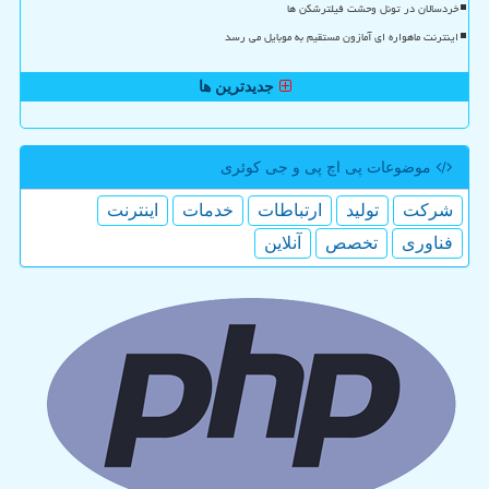
خردسالان در تونل وحشت فیلترشکن ها
اینترنت ماهواره ای آمازون مستقیم به موبایل می رسد
جدیدترین ها
موضوعات پی اچ پی و جی كوئری
شركت
تولید
ارتباطات
خدمات
اینترنت
فناوری
تخصص
آنلاین