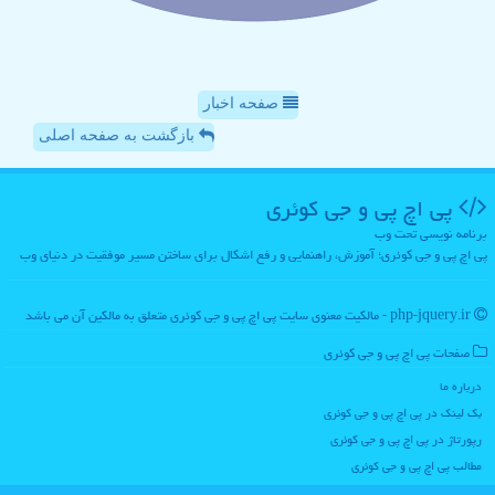
صفحه اخبار
بازگشت به صفحه اصلی
پی اچ پی و جی كوئری
برنامه نویسی تحت وب
پی اچ پی و جی کوئری؛ آموزش، راهنمایی و رفع اشکال برای ساختن مسیر موفقیت در دنیای وب
php-jquery.ir - مالکیت معنوی سایت پی اچ پی و جی كوئری متعلق به مالکین آن می باشد
صفحات پی اچ پی و جی كوئری
درباره ما
بک لینک در پی اچ پی و جی كوئری
رپورتاژ در پی اچ پی و جی كوئری
مطالب پی اچ پی و جی كوئری