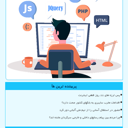
پربیننده ترین ها
پس لرزه های ۸۸ روز قطعی اینترنت
اقدامات مخرب سایبری به بانکهای کشور صحت دارد؟
حضور در استقلال آسانی را از تیم ملی آلبانی دور کرد
چرا مردم بین پیام رسانهای داخلی و خارجی سرگردان مانده اند؟