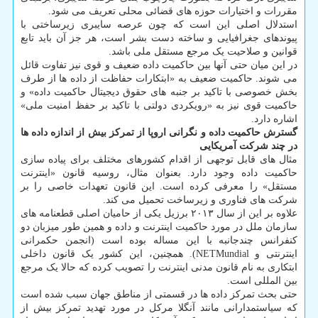
مقررات و اختیارات حوزه های قضائی محلی تعریف می شود.
استدلال اصلی این است که چون عرصه سایبری زیرساختی با
پیوندهای جغرافیایی و ساخته دست بشر است، هر جز آن باید تابع
قوانین و صلاحیت یک مرجع مستقل ملی باشد.
در این میان حتی آنها بین حاکمیت داده ضعیف و قوی نیز تفاوت قائل
می شوند. حاکمیت ضعیف به «ابتکارات حفاظت از داده ها از طرف
بخش خصوصی با تاکید بر جنبه های حقوق دیجیتال حاکمیت داده» و
حاکمیت قوی نیز به «رویکردی دولتی با تاکید بر حفظ امنیت ملی»
اشاره دارد.
گسترش حاکمیت داده و نگرانی اروپا از تمرکز بیش از اندازه داده ها
در چند شرکت آمریکایی
مثال های قابل توجهی از اقدام کشورهای مختلف برای پیاده سازی
حاکمیت داده وجود دارد. بعنوان مثال، روسیه قانون «اینترنت
مستقل» را معرفی کرده است. این قانون تعهدات خاصی را بر
شرکت های فناوری و زیرساخت تحمیل می کند.
علاوه بر این از سال ۲۰۱۳ برزیل یکی از حامیان اصلی قطعنامه های
سازمان ملل در مورد حاکمیت اینترنت و داده و همین طور میزبان دو
کنفرانس چندجانبه با این مساله بوده است (انجمن حکمرانی
اینترنتی و NETMundial). همچنین، این کشور یک قانون داخلی
ابتکاری به نام قانون مدنی اینترنت را تصویب کرده که حالا یک مرجع
بین المللی است.
حتی بحث تمرکز داده ها در قسمتی از مناطق جهان سبب شده است
که سیاستمدارانی مانند آنگلا مرکل در مورد تهدید تمرکز بیش از