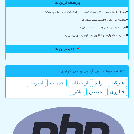
پربحث ترین ها
ماجرای اعمال ضریب ۲ و هفت دهم برای اینترنت بین الملل چیست؟
کودکان در تونل وحشت فیلترشکن ها
خردسالان در تونل وحشت فیلترشکن ها
اینترنت ماهواره ای آمازون مستقیم به موبایل می رسد
جدیدترین ها
موضوعات پی اچ پی و جی كوئری
شركت
تولید
ارتباطات
خدمات
اینترنت
فناوری
تخصص
آنلاین