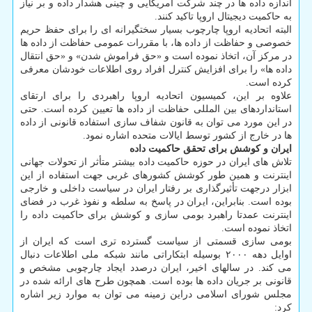
اندازه داده ها در چند شرکت آمریکایی و چینی هشدار داده و بر نیاز
به حاکمیت دیجیتال اروپا تاکید کنند.
البته اتحادیه اروپا چارچوب بسیار سختگیرانه ای را برای حفظ حریم
خصوصی و حفاظت از داده ها، با مقررات عمومی حفاظت از داده ها
در مرکز آن، اتخاذ نموده است و «حق فراموش شدن» و «حق انتقال
داده ها» را برای افزایش کنترل افراد روی اطلاعات خودشان معرفی
کرده است.
علاوه بر این، کمیسیون اتحادیه اروپا راهبردی را برای ارتقای
استانداردهای بین المللی حفاظت از داده ها تعیین کرده است. حتی
در این مورد می توان به قانون شفاف سازی استفاده قانونی از داده
ها در خارج از کشور توسط ایالات متحده اشاره نمود.
ایران و کوشش برای تحقق حاکمیت داده
تلاش های ایران در حوزه حاکمیت داده بیشتر متأثر از تحولات جهانی
اینترنت و همین طور کوشش کشورهای غربی جهت استفاده از این
ابزار درجهت تأثیرگذاری بر رفتار ایران در سیاست داخلی و خارجی
بوده است. بنابراین، ایران در پاسخ به سلطه و نفوذ غرب در فضای
اینترنت عمدتا راهبرد بومی سازی و کوشش برای حاکمیت داده را
اتخاذ نموده است.
بومی سازی قسمتی از سیاست گسترده تری است که ایران از
اوایل دهه ۲۰۰۰ بوسیله ابتکاراتی مانند شبکه ملی اطلاعات دنبال
می کند. در سالهای اخیر، ایران درصدد ایجاد چارچوبی مشخص و
قانونی بر جریان داده ها بوده است. همچون طرح های ارائه شده در
مجلس شورای اسلامی دراین زمینه می توان به موارد زیر اشاره
کرد: