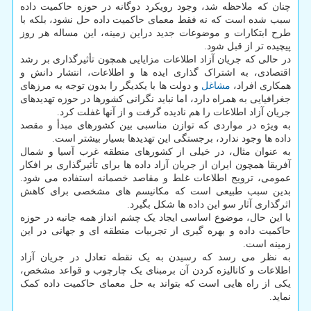
چنان که ملاحظه شد، وجود رویکرد دوگانه در حوزه حاکمیت داده
سبب شده است که نه فقط معمای حاکمیت داده حل نشود، بلکه با
طرح ابتکارات و موضوعات جدید دراین زمینه، این مساله هر روز
پیچیده تر از قبل شود.
در حالی که جریان آزاد اطلاعات مزایایی همچون تأثیرگذاری بر رشد
اقتصادی، به اشتراک گذاری ایده ها و اطلاعات، انتشار دانش و
همکاری افراد،
مشاغل
و دولت ها با یکدیگر را بدون توجه به مرزهای
جغرافیایی به همراه دارد، اما نباید نگرانی کشورها در حوزه تهدیدهای
جریان آزاد اطلاعات را هم نادیده گرفت و از آنها غفلت کرد.
به ویژه در مواردی که توازن مناسبی بین کشورهای مبدأ و مقصد
داده ها وجود ندارد، برجستگی این تهدیدها بسیار بیشتر است.
به عنوان مثال، در خیلی از کشورهای منطقه غرب آسیا و شمال
آفریقا همچون ایران از جریان آزاد داده ها برای تأثیرگذاری بر افکار
عمومی، ترویج اطلاعات غلط و مقاصد خصمانه استفاده می شود.
بدین سبب طبیعی است که مکانیسم های مشخصی برای کاهش
اثرگذاری آثار سو این داده ها شکل بگیرد.
با این حال، موضوع اساسی ایجاد یک چشم انداز همه جانبه در حوزه
حاکمیت داده و بهره گیری از تجربیات منطقه ای و جهانی در این
زمینه است.
به نظر می رسد که رسیدن به یک نقطه تعادل در جریان آزاد
اطلاعات و کانالیزه کردن آن برمبنای یک چارچوب و قواعد مشخص،
یکی از راه هایی است که بتواند به حل معمای حاکمیت داده کمک
نماید.