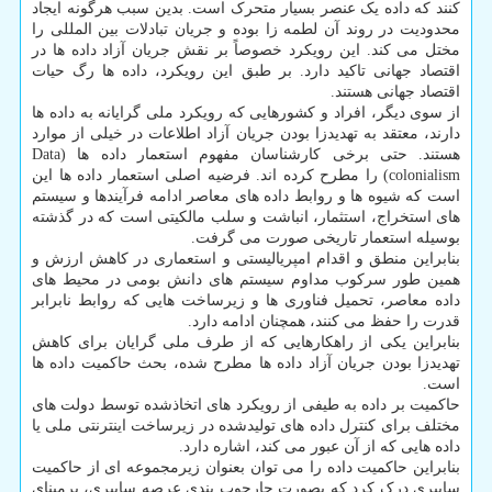
کنند که داده یک عنصر بسیار متحرک است. بدین سبب هرگونه ایجاد
محدودیت در روند آن لطمه زا بوده و جریان تبادلات بین المللی را
مختل می کند. این رویکرد خصوصاً بر نقش جریان آزاد داده ها در
اقتصاد جهانی تاکید دارد. بر طبق این رویکرد، داده ها رگ حیات
اقتصاد جهانی هستند.
از سوی دیگر، افراد و کشورهایی که رویکرد ملی گرایانه به داده ها
دارند، معتقد به تهدیدزا بودن جریان آزاد اطلاعات در خیلی از موارد
هستند. حتی برخی کارشناسان مفهوم استعمار داده ها (Data
colonialism) را مطرح کرده اند. فرضیه اصلی استعمار داده ها این
است که شیوه ها و روابط داده های معاصر ادامه فرآیندها و سیستم
های استخراج، استثمار، انباشت و سلب مالکیتی است که در گذشته
بوسیله استعمار تاریخی صورت می گرفت.
بنابراین منطق و اقدام امپریالیستی و استعماری در کاهش ارزش و
همین طور سرکوب مداوم سیستم های دانش بومی در محیط های
داده معاصر، تحمیل فناوری ها و زیرساخت هایی که روابط نابرابر
قدرت را حفظ می کنند، همچنان ادامه دارد.
بنابراین یکی از راهکارهایی که از طرف ملی گرایان برای کاهش
تهدیدزا بودن جریان آزاد داده ها مطرح شده، بحث حاکمیت داده ها
است.
حاکمیت بر داده به طیفی از رویکرد های اتخاذشده توسط دولت های
مختلف برای کنترل داده های تولیدشده در زیرساخت اینترنتی ملی یا
داده هایی که از آن عبور می کند، اشاره دارد.
بنابراین حاکمیت داده را می توان بعنوان زیرمجموعه ای از حاکمیت
سایبری درک کرد که بصورت چارچوب بندی عرصه سایبری، برمبنای