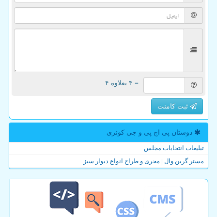
= ۴ بعلاوه ۴
ثبت کامنت
دوستان پی اچ پی و جی كوئری
تبلیغات انتخابات مجلس
مستر گرین وال | مجری و طراح انواع دیوار سبز