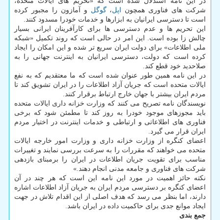
در این نامه استدلال شده است که «تحریم های ایالات متحده،
شرکت های فناوری همچون
اپل
،
گوگل
و آمازون را مجبور کرده
است تا دسترسی ایرانیان به ابزارها و خدمات خودرا مسدود کنند.
این تحریم ها و عدم دسترسی ها برای کارآفرینان ایرانی بسیار
چالش زا بوده است. این امر در حالی است که روند تکمیل «شبکه
ملی اطلاعات» برای دولت ایران سریع تر شده و این امکان را ایجاد
کرده است که دولت، دسترسی ایرانیان به اینترنت جهانی را به
صلاحدید خود قطع کند.
در این نامه همین طور عنوان شده است که ما معتقدیم که به نفع
ایالات متحده است که جریان آزاد اطلاعات را در ایران تشویق کند تا
مردم ایران بیشتر با جهان خارج ارتباط برقرار کنند.
نویسندگان نامه تصریح می کنند که وزارت خزانه داری ایالات متحده
باید مجوزهای موجود خودرا به روز کند تا مطمئن شود که برخی
فناوری های اطلاعاتی و ارتباطی و خدمات اینترنت در اختیار مردم
ایران قرار می گیرد.
اعضای کنگره از وزارت خزانه داری و وزارت امور خارجه ایالات
متحده می خواهند که مقررات را به سرعت بررسی نمایند و تغییرات
مناسب برای تقویت جریان اطلاعات در ایران را برمبنای بازدهی
شرکت های فناوری و جامعه مدنی انجام دهند.»
نکته حائز اهمیت در مورد این نامه این است که هر چند در آن
اعضای کنگره بر دسترسی مردم ایران به جریان آزاد اطلاعات اشاره
دارند، اما بنظر می رسد که هدف اصلی از این اقدام تلاش در جهت
ایجاد موانع جدی برای حاکمیت داده در ایران باشد.
جمع بندی