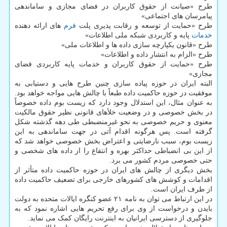
طرح «صیانت از حقوق کاربران در فضای مجازی و ساماندهی
پیامرسان های اجتماعی»
طرح «حمایت از توسعه و رقابت پذیری پلت
فرم
های ارائه دهنده
خدمات
پایه و کاربردی شبکه ملی اطلاعات»
طرح «قانون یکپارچه سازی داده ها و اطلاعات ملی»
طرح «الزام به انتشار داده و اطلاعات»
طرح «حمایت از حقوق کاربران و خدمات پایه کاربردی فضای
مجازی»
البته ایران در حوزه پیاده سازی چنین طرح هایی و دستیابی به
موفقیت در حوزه حاکمیت داده طبعاً با چالش هایی مواجه خواهد بود.
به عنوان مثال، این استدلال وجود دارد که زیست بوم داده خصوصاً
در بخش خصوصی و در وضعیت خلأهای قانونی نظیر حقوق مالکیت
معنوی و حریم خصوصی به نحو غیرمنضبطی طی دهه گذشته شکل
گرفته است. پس هرگونه اقدام آتی در جهت ساماندهی به این
زیست بوم، سبب نارضایتی و اعتراض بخش خصوصی خواهد شد که
از این بی انضباطی حداکثر بهره و انتفاع را از داده های شخصی و
حتی خصوصی مردم کشور می برد.
بخش دیگری از چالش های ایران در حوزه حاکمیت داده متأثر از
اقدامات و کوشش های کشورهای خارجی برای تضعیف حاکمیت داده
از طرف ایران است.
در این ارتباط می توان به نامه ۲۱ عضو کنگره ایالات متحده به دولت
بایدن و درخواست از وی برای رفع تحریم هایی اشاره نمود که به
جلوگیری از دسترسی ایرانیان به اینترنت رایگان کمک می نماید.