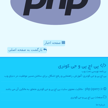
صفحه اخبار
بازگشت به صفحه اصلی
پی اچ پی و جی كوئری
برنامه نویسی تحت وب
پی اچ پی و جی کوئری؛ آموزش، راهنمایی و رفع اشکال برای ساختن مسیر موفقیت در دنیای وب
php-jquery.ir - مالکیت معنوی سایت پی اچ پی و جی كوئری متعلق به مالکین آن می باشد
صفحات پی اچ پی و جی كوئری
درباره ما