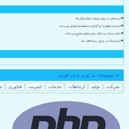
خردسالان در تونل وحشت فیلترشکن ها
اینترنت ماهواره ای آمازون مستقیم به موبایل می رسد
ساخت وساز در جنگل بدون مجوز ممنوع می باشد
استارلینک در عراق رسما فعال شد
موضوعات پی اچ پی و جی كوئری
شركت
تولید
ارتباطات
خدمات
اینترنت
فناوری
ت