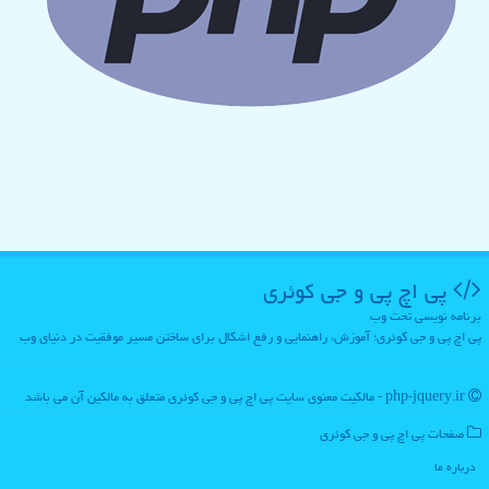
پی اچ پی و جی كوئری
برنامه نویسی تحت وب
پی اچ پی و جی کوئری؛ آموزش، راهنمایی و رفع اشکال برای ساختن مسیر موفقیت در دنیای وب
php-jquery.ir - مالکیت معنوی سایت پی اچ پی و جی كوئری متعلق به مالکین آن می باشد
صفحات پی اچ پی و جی كوئری
درباره ما