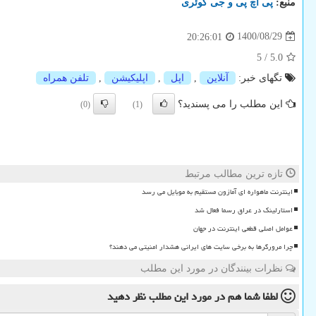
منبع:
پی اچ پی و جی كوئری
1400/08/29
20:26:01
5
/
5.0
تگهای خبر:
آنلاین
,
اپل
,
اپلیكیشن
,
تلفن همراه
این مطلب را می پسندید؟
(0)
(1)
تازه ترین مطالب مرتبط
اینترنت ماهواره ای آمازون مستقیم به موبایل می رسد
استارلینک در عراق رسما فعال شد
عوامل اصلی قطعی اینترنت در جهان
چرا مرورگرها به برخی سایت های ایرانی هشدار امنیتی می دهند؟
نظرات بینندگان در مورد این مطلب
لطفا شما هم
در مورد این مطلب
نظر دهید