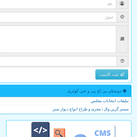
ثبت کامنت
دوستان پی اچ پی و جی كوئری
تبلیغات انتخابات مجلس
مستر گرین وال | مجری و طراح انواع دیوار سبز