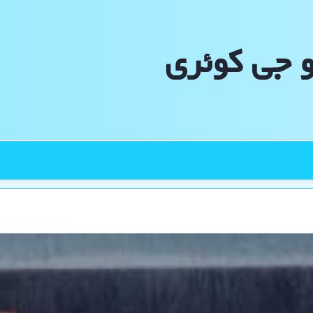
و جی كوئری