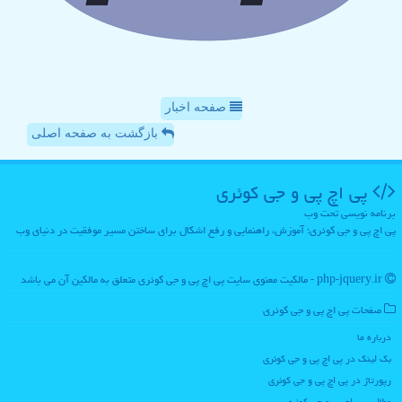
صفحه اخبار
بازگشت به صفحه اصلی
پی اچ پی و جی كوئری
برنامه نویسی تحت وب
پی اچ پی و جی کوئری؛ آموزش، راهنمایی و رفع اشکال برای ساختن مسیر موفقیت در دنیای وب
php-jquery.ir - مالکیت معنوی سایت پی اچ پی و جی كوئری متعلق به مالکین آن می باشد
صفحات پی اچ پی و جی كوئری
درباره ما
بک لینک در پی اچ پی و جی كوئری
رپورتاژ در پی اچ پی و جی كوئری
مطالب پی اچ پی و جی كوئری