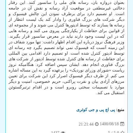
بعنوان دروازه بان، رسانه های ملی را سانسور کنند. این رفتار
دخالتی غیرمنطقی در موقعیت آزاد رسانه و نقش آن در جامعه
است. او تصمیم دارد برای برطرف نمودن این چالش فیسبوک و
دیگر شرکت های بزرگ فناوری را وادار کند یک لیست انتظار از
رسانه ها بسازند که توسط ادیتورها کنترل می شوند و از مجموعه ای
از قوانین برای حفاظت از یکپارچگی پیروی می کنند و رسانه هایی
که در این لیست وجود دارند نباید در معرض سانسور قرار بگیرند.
وزیر فرهنگ نروژ درباره این اقدام اظهار داشت: تنها مورد شفاف در
این زمینه آنست که فیسبوک نمی تواند تصمیم بگیرد چه رسانه ای
توسط ادیتور کنترل شده است. او تصمیم دارد اقدامی بین المللی
برای حفاظت از رسانه های کنترل شده توسط ادیتور از شرکت های
بزرگ فناوری انجام دهد. ایشان سپس اضافه کرد: هنگامیکه نروژ
ریاست «شورای وزرای نوردیک» را برعهده گیرد به این مساله اشاره
می کنم. از طرف دیگر فیسبوک اصرار کرد این شرکت برای تعیین
مرزهای آزادی بیان و نفرت پراکنی، حریم خصوصی، امنیت و دیگر
موارد با تصمیمات سختی روبرو است و در اقدام ترتبرگستوئن
استقبال می کند.
منبع:
پی اچ پی و جی كوئری
1400/08/18
21:21:44
1437
5
/
5.0