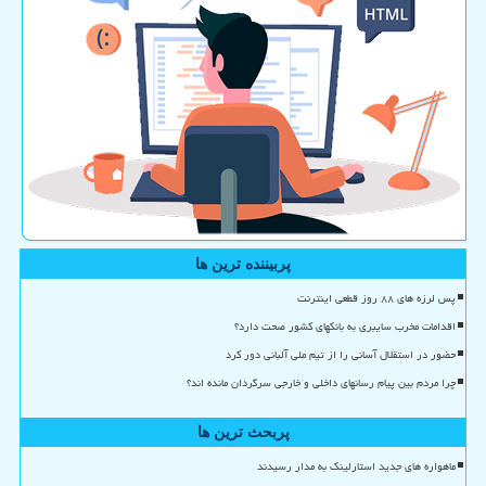
پربیننده ترین ها
پس لرزه های ۸۸ روز قطعی اینترنت
اقدامات مخرب سایبری به بانکهای کشور صحت دارد؟
حضور در استقلال آسانی را از تیم ملی آلبانی دور کرد
چرا مردم بین پیام رسانهای داخلی و خارجی سرگردان مانده اند؟
پربحث ترین ها
ماهواره های جدید استارلینک به مدار رسیدند