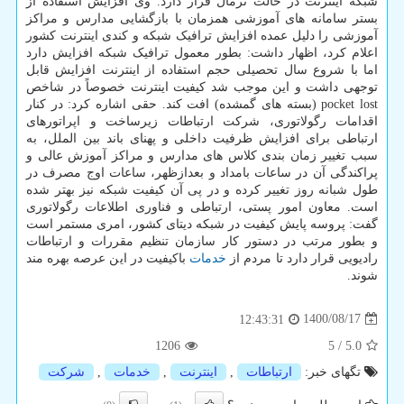
شبکه اینترنت در حالت نرمال قرار دارد. وی افزایش استفاده از
بستر سامانه های آموزشی همزمان با بازگشایی مدارس و مراکز
آموزشی را دلیل عمده افزایش ترافیک شبکه و کندی اینترنت کشور
اعلام کرد، اظهار داشت: بطور معمول ترافیک شبکه افزایش دارد
اما با شروع سال تحصیلی حجم استفاده از اینترنت افزایش قابل
توجهی داشت و این موجب شد کیفیت اینترنت خصوصاً در شاخص
pocket lost (بسته های گمشده) افت کند. حقی اشاره کرد: در کنار
اقدامات رگولاتوری، شرکت ارتباطات زیرساخت و اپراتورهای
ارتباطی برای افزایش ظرفیت داخلی و پهنای باند بین الملل، به
سبب تغییر زمان بندی کلاس های مدارس و مراکز آموزش عالی و
پراکندگی آن در ساعات بامداد و بعدازظهر، ساعات اوج مصرف در
طول شبانه روز تغییر کرده و در پی آن کیفیت شبکه نیز بهتر شده
است. معاون امور پستی، ارتباطی و فناوری اطلاعات رگولاتوری
گفت: پروسه پایش کیفیت در شبکه دیتای کشور، امری مستمر است
و بطور مرتب در دستور کار سازمان تنظیم مقررات و ارتباطات
رادیویی قرار دارد تا مردم از
خدمات
باکیفیت در این عرصه بهره مند
شوند.
1400/08/17
12:43:31
1206
5
/
5.0
تگهای خبر:
ارتباطات
,
اینترنت
,
خدمات
,
شركت