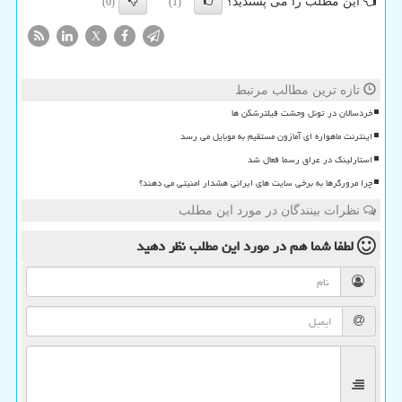
این مطلب را می پسندید؟
(0)
(1)
X
تازه ترین مطالب مرتبط
خردسالان در تونل وحشت فیلترشکن ها
اینترنت ماهواره ای آمازون مستقیم به موبایل می رسد
استارلینک در عراق رسما فعال شد
چرا مرورگرها به برخی سایت های ایرانی هشدار امنیتی می دهند؟
نظرات بینندگان در مورد این مطلب
لطفا شما هم
در مورد این مطلب
نظر دهید