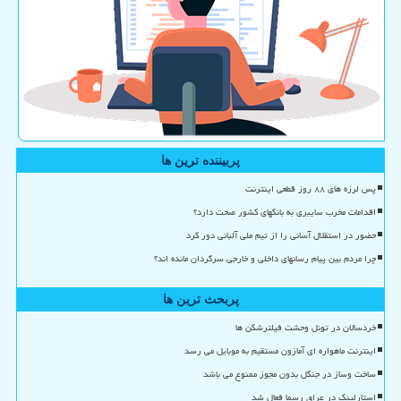
پربیننده ترین ها
پس لرزه های ۸۸ روز قطعی اینترنت
اقدامات مخرب سایبری به بانکهای کشور صحت دارد؟
حضور در استقلال آسانی را از تیم ملی آلبانی دور کرد
چرا مردم بین پیام رسانهای داخلی و خارجی سرگردان مانده اند؟
پربحث ترین ها
خردسالان در تونل وحشت فیلترشکن ها
اینترنت ماهواره ای آمازون مستقیم به موبایل می رسد
ساخت وساز در جنگل بدون مجوز ممنوع می باشد
استارلینک در عراق رسما فعال شد