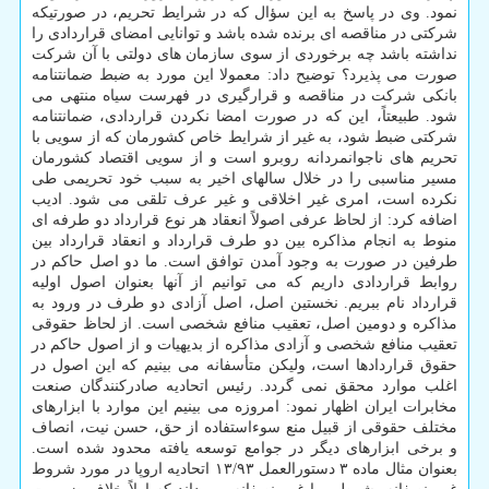
نمود. وی در پاسخ به این سؤال که در شرایط تحریم، در صورتیکه
شرکتی در مناقصه ای برنده شده باشد و توانایی امضای قراردادی را
نداشته باشد چه برخوردی از سوی سازمان های دولتی با آن شرکت
صورت می پذیرد؟ توضیح داد: معمولا این مورد به ضبط ضمانتنامه
بانکی شرکت در مناقصه و قرارگیری در فهرست سیاه منتهی می
شود. طبیعتاً، این که در صورت امضا نکردن قراردادی، ضمانتنامه
شرکتی ضبط شود، به غیر از شرایط خاص کشورمان که از سویی با
تحریم های ناجوانمردانه روبرو است و از سویی اقتصاد کشورمان
مسیر مناسبی را در خلال سالهای اخیر به سبب خود تحریمی طی
نکرده است، امری غیر اخلاقی و غیر عرف تلقی می شود. ادیب
اضافه کرد: از لحاظ عرفی اصولاً انعقاد هر نوع قرارداد دو طرفه ای
منوط به انجام مذاکره بین دو طرف قرارداد و انعقاد قرارداد بین
طرفین در صورت به وجود آمدن توافق است. ما دو اصل حاکم در
روابط قراردادی داریم که می توانیم از آنها بعنوان اصول اولیه
قرارداد نام ببریم. نخستین اصل، اصل آزادی دو طرف در ورود به
مذاکره و دومین اصل، تعقیب منافع شخصی است. از لحاظ حقوقی
تعقیب منافع شخصی و آزادی مذاکره از بدیهیات و از اصول حاکم در
حقوق قراردادها است، ولیکن متأسفانه می بینیم که این اصول در
اغلب موارد محقق نمی گردد. رئیس اتحادیه صادرکنندگان صنعت
مخابرات ایران اظهار نمود: امروزه می بینیم این موارد با ابزارهای
مختلف حقوقی از قبیل منع سوءاستفاده از حق، حسن نیت، انصاف
و برخی ابزارهای دیگر در جوامع توسعه یافته محدود شده است.
بعنوان مثال ماده ۳ دستورالعمل ۱۳/۹۳ اتحادیه اروپا در مورد شروط