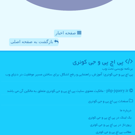
صفحه اخبار
بازگشت به صفحه اصلی
پی اچ پی و جی كوئری
برنامه نویسی تحت وب
پی اچ پی و جی کوئری؛ آموزش، راهنمایی و رفع اشکال برای ساختن مسیر موفقیت در دنیای وب
php-jquery.ir - مالکیت معنوی سایت پی اچ پی و جی كوئری متعلق به مالکین آن می باشد
صفحات پی اچ پی و جی كوئری
درباره ما
بک لینک در پی اچ پی و جی كوئری
رپورتاژ در پی اچ پی و جی كوئری
مطالب پی اچ پی و جی كوئری