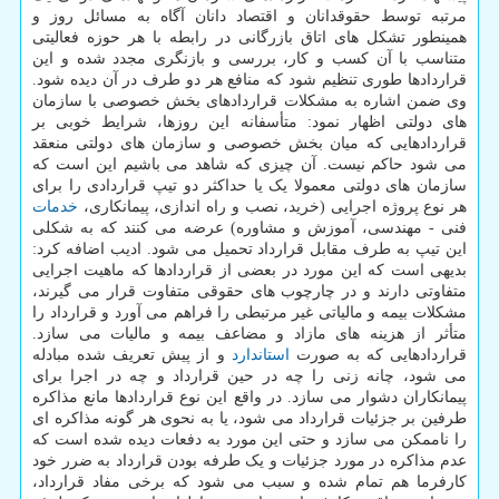
مرتبه توسط حقوقدانان و اقتصاد دانان آگاه به مسائل روز و
همینطور تشکل های اتاق بازرگانی در رابطه با هر حوزه فعالیتی
متناسب با آن کسب و کار، بررسی و بازنگری مجدد شده و این
قراردادها طوری تنظیم شود که منافع هر دو طرف در آن دیده شود.
وی ضمن اشاره به مشکلات قراردادهای بخش خصوصی با سازمان
های دولتی اظهار نمود: متأسفانه این روزها، شرایط خوبی بر
قراردادهایی که میان بخش خصوصی و سازمان های دولتی منعقد
می شود حاکم نیست. آن چیزی که شاهد می باشیم این است که
سازمان های دولتی معمولا یک یا حداکثر دو تیپ قراردادی را برای
هر نوع پروژه اجرایی (خرید، نصب و راه اندازی، پیمانکاری،
خدمات
فنی - مهندسی، آموزش و مشاوره) عرضه می کنند که به شکلی
این تیپ به طرف مقابل قرارداد تحمیل می شود. ادیب اضافه کرد:
بدیهی است که این مورد در بعضی از قراردادها که ماهیت اجرایی
متفاوتی دارند و در چارچوب های حقوقی متفاوت قرار می گیرند،
مشکلات بیمه و مالیاتی غیر مرتبطی را فراهم می آورد و قرارداد را
متأثر از هزینه های مازاد و مضاعف بیمه و مالیات می سازد.
قراردادهایی که به صورت
استاندارد
و از پیش تعریف شده مبادله
می شود، چانه زنی را چه در حین قرارداد و چه در اجرا برای
پیمانکاران دشوار می سازد. در واقع این نوع قراردادها مانع مذاکره
طرفین بر جزئیات قرارداد می شود، یا به نحوی هر گونه مذاکره ای
را ناممکن می سازد و حتی این مورد به دفعات دیده شده است که
عدم مذاکره در مورد جزئیات و یک طرفه بودن قرارداد به ضرر خود
کارفرما هم تمام شده و سبب می شود که برخی مفاد قرارداد،