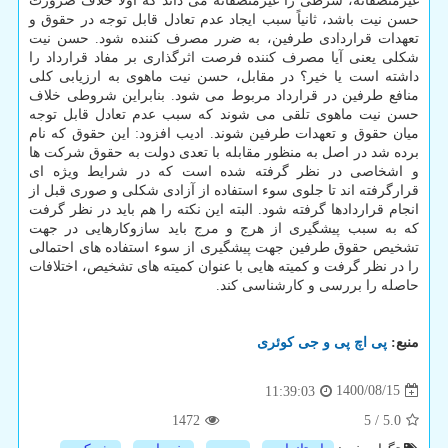
غیرمنصفانه، شرطی را غیرمنصفانه می داند که اولاً خلاف ضرورت
حسن نیت باشد، ثانیاً سبب ایجاد عدم تعادل قابل توجه در حقوق و
تعهدات قراردادی طرفین، به ضرر مصرف کننده شود. حسن نیت
شکلی یعنی آیا مصرف کننده فرصت اثرگذاری بر مفاد قرارداد را
داشته است یا خیر؟ در مقابل، حسن نیت ماهوی به ارزیابی کلی
منافع طرفین در قرارداد مربوط می شود. بنابراین شروطی خلاف
حسن نیت ماهوی تلقی می شوند که سبب عدم تعادل قابل توجه
میان حقوق و تعهدات طرفین شوند. ادیب افزود: این حقوق که نام
برده شد در اصل به منظور مقابله با تعدی دولت به حقوق شرکت ها
و اشخاصی در نظر گرفته شده است که در شرایط ویژه ای
قرارگرفته اند تا جلوی سوء استفاده از آزادی شکلی و صوری قبل از
انجام قراردادها گرفته شود. البته این نکته را هم باید در نظر گرفت
که به سبب پیشگیری از هرج و مرج باید سازوکارهایی در جهت
تشخیص حقوق طرفین جهت پیشگیری از سوء استفاده های احتمالی
را در نظر گرفت و کمیته هایی با عنوان کمیته های تشخیص، اختلافات
حاصله را بررسی و کارشناسی کند.
منبع:
پی اچ پی و جی كوئری
1400/08/15
11:39:03
1472
5
/
5.0