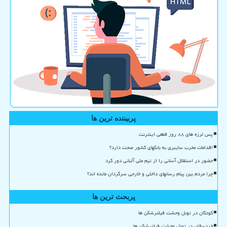
پربیننده ترین ها
پس لرزه های ۸۸ روز قطعی اینترنت
اقدامات مخرب سایبری به بانکهای کشور صحت دارد؟
حضور در استقلال آسانی را از تیم ملی آلبانی دور کرد
چرا مردم بین پیام رسانهای داخلی و خارجی سرگردان مانده اند؟
پربحث ترین ها
کودکان در تونل وحشت فیلترشکن ها
خردسالان در تونل وحشت فیلترشکن ها