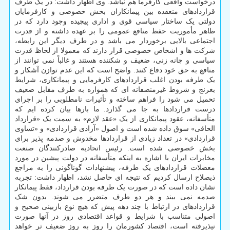
درخواست واقعی کارفرما هم نباشد. وی اظهار داشت: در یک طرف
قراردادهای منعقده بین پیمانکاران بخش خصوصی و کارفرمایان
دولتی یک ساختار سیاسی قوی و اداری پیچیده وجود دارد که در
ظاهر مأموریت حفظ منافع عمومی را بر عهده داشته و از قدرت
اجتماعی بالایی برخوردار می باشد و در طرف دیگر این رابطه،
شرکت ها و اشخاص خصوصی قرار دارند که معمولا از لحاظ قدرت
سیاسی و چانه زنی، ضعیف و شکننده هستند و غالباً نمی توانند از
منافع به حق خود دفاع کنند. واضح است که این عدم توازن آشکار و
یک طرفه بودن اغلب قراردادهای کارفرمایی و پیمانکاری، شرایط
بغرنج و شروط غیرمنصفانه ای که همواره به طرف مقابل ضعیف
تحمیل می شود را فراهم ساخته و تأثیرات نامطلوبی را بر اجرای
درست قراردادها به جا می گذارد. ما بارها بیان کرده ایم که
متأسفانه، عقود پیمانکاری از یک «عقد لازم» به سمت یک «قرارداد
الحاقی» سوق داده شده است و اصول «آزادی قراردادی» و «تساوی
قراردادی» در تعداد زیادی از قراردادها مخدوش و صدمه پذیر برای
بخش خصوصی شده است. رئیس اتحادیه صادرکنندگان صنعت
مخابرات ایران با اشاره به اینکه متأسفانه در دولت پیشین در مورد
معضلات قراردادهای یک طرفه، پیشنهادات گوناگونی را به مراجع
ذیصلاح ارسال کردیم که نتیجه ای حاصل نشد، اظهار داشت: تجربه
نشان داده است که در صورت یک طرفه بودن قرارداد، فقط پیمانکار
صدمه نمی بیند و هر دو طرف متضرر می شوند. بدون شک
قراردادهای در ارتباط با چند دهه پیش که هیچ نوع بازبینی صحیح و
اصولی متناسب با شرایط و قواعد اقتصادی روز در آنها صورت
نپذیرفته است، اقتصاد کشورمان را روز به روز ضعیف تر خواهد