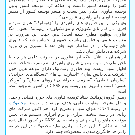
کشو را توسعه کشور دانست و اضافه کرد: توسعه کشور بدون
توسعه فناوری امکان پذیر نیست و مسیر توسعه کشور از مسیر
توسعه فناوری های راهبردی عبور می کند.
وی یکی از این فنآوری های راهبردی را "ژئوماتیک" عنوان نمود و
افزود: در کنار نانو تکنولوژی و بیو تکنولوژی، ژئوماتیک بعنوان مگا
فناوری نوظهور مطرح شده است؛ بدین جهت این ضرورت در
معاونت علمی و فناوری ریاست جمهوری احساس شد که فناوری
های ژئوماتیک را در ساختار خود جای دهد تا مسیری برای ورود
شرکت های دانش بنیان باشد.
ابراهیمیان با اعلان اینکه این فناوری در معاونت علمی هر چند با
تاخیر ولی در نهایت بعنوان فناوری راهبردی به رسمیت شناخته شد،
اظهار نمود: زیست بوم فناوری ژئوماتیک دارای مولفه هایی چون
"شرکت های دانش بنیان"، "استارت آپ ها"، "دستگاه های اجرایی"،
"سازمان فضایی"، "سازمان جغرافیایی نیروهای مسلح" و "مراکز
علمی" است و امروز این زیست بوم GNSS در کشور به وجود آمده
است.
رییس گروه ژئوماتیک ستاد توسعه فناوری های حوزه فضایی و حمل
و نقل پیشرفته معاونت علمی، هدف این ستاد را توسعه
محصولات
در زمینه GNSS عنوان نمود و تصریح کرد: هم اکنون شرکت های
زیادی در زمینه سخت افزاری و نرم افزاری سیستم های تعیین
موقعیت ماهواره ای جهانی و منطقه ای GNSS در کشور فعال شده
اند، به شکلی که این شرکتها توانایی تولید محصولات در این عرصه
را در حد جایگزین شدن با محصولات چینی دارند.