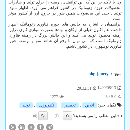
وی با تاکید بر این که این توانمندی، زمینه را برای تولید و صادرات
محصولات حوزه ژئوماتیک در کشور فراهم می آورد، اظهار نمود:
تولید داخلی این محصولات همین طور در خروج ارز از کشور موثر
است.
ابراهیمیان با اشاره به چالش های حوزه فناوری ژئوماتیک اظهار
داشت: هم اکنون خیلی از ارگان و نهادها بصورت موازی کاری دراین
زمینه محصول تولید می کنند و این چالش بزرگ در زمینه فناوری
ژئوماتیک است که می توان با رفع آن شاهد نمو و توسعه چنین
فناوری نوظهوری در کشور باشیم.
منبع:
php-jquery.ir
1400/08/13
20:32:31
1277
5
/
5.0
تگهای خبر:
آنلاین
,
تخصص
,
تكنولوژی
,
تولید
این مطلب را می پسندید؟
(0)
(1)
X