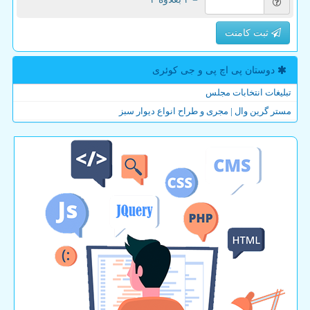
ثبت کامنت
دوستان پی اچ پی و جی كوئری
تبلیغات انتخابات مجلس
مستر گرین وال | مجری و طراح انواع دیوار سبز