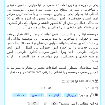
یکی از حوزه های فوق العاده تخصصی در دنیا میتوان به امور حقوقی
، مهاجرتی ، ثبتی در سطح بین الملل اشاره نمود ، موسسه بین
المللی ثبتا بعنوان یکی از بهترین موسسات و با سابقه ترین مراکز
امور ثبتی و حقوقی در کشور شناخته میشود که امروزه بالغ بر 60
نمایندگی فعال در بیش از 60 کشور داشته و بعنوان یکی از گسترده
ترین شبکه های حقوقی بین المللی در دنیا بشمار می آید.
موسسه ثبتا از بدو تاسیس تا کنون توانسته بیش از 200 هزار پرونده
ثبتی و حقوقی و مهاجرتی به ثبت برساند ، این موسسه توانایی آن
را داشته که بواسطه پشتوانه سوابق درخشان و قدمت 30 ساله خود
برترین خدمات را در حوزه امور حقوقی بین الملل ، امور ثبت
شرکت خارجی ، اخذ ویزا ، امور سرمایه گذاری خارجی ، امور
بورسیه شغلی و تحصیلی ، امور مهاجرت و اخذ اقامت و ... ارائه
نماید.
کلیه متقاضیان بمنظور کسب اطلاعات بیشتر و مشاوره میتوانند به
ادرس رسمی موسسه و یا نشانی اینترنتی
sabtta.com
مراجعه نمایند
1400/08/09
20:57:36
1241
5
/
5.0
تگهای خبر:
رپورتاژ
,
اینترنت
,
تخصص
,
خدمات
این مطلب را می پسندید؟
(0)
(1)