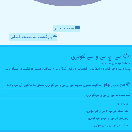
صفحه اخبار
بازگشت به صفحه اصلی
پی اچ پی و جی كوئری
برنامه نویسی تحت وب
پی اچ پی و جی کوئری؛ آموزش، راهنمایی و رفع اشکال برای ساختن مسیر موفقیت در دنیای وب
php-jquery.ir - مالکیت معنوی سایت پی اچ پی و جی كوئری متعلق به مالکین آن می باشد
صفحات پی اچ پی و جی كوئری
درباره ما
بک لینک در پی اچ پی و جی كوئری
رپورتاژ در پی اچ پی و جی كوئری
مطالب پی اچ پی و جی كوئری