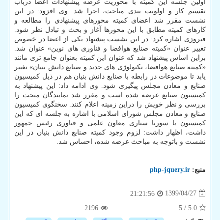
اولین جلسه این کمیته با محوریت عرضه پیشنهادات اعضا درباب
تقسیم کار و اولویت بندی مباحث، اجرا شد. وی افزود: در این
نشست مقرر شد اعضای کمیته محورهای پیشنهادی را مطالعه و
کارهای کمیته مطابق با این محورها آغاز و بحث و تبادل نظر شود.
فیروزی اشاره کرد: در این نشست پیشنهاد یکی از اعضا در خصوص
تغییر عنوان «کمیته صنایع هوافضا و فناوری های نوین» عنوان شد.
براین اساس پیشنهاد شد که عنوان این کمیته بعنوان جامع تری مانند
«کمیته صنایع هوافضا، تکنولوژی های جدید و صنایع دانش بنیان» تغییر
یابد تا موضوعات در رابطه با صنایع دانش بنیان هم در ذیل کمیسیون
صنایع و معادن مجلس پیگیری شود. وی ادامه داد: این پیشنهاد به
کمیسیون صنایع عرضه شده است و مقرر شد نمایندگان مبحث را
بررسی و نظر خویش را دراین زمینه اعلام کنند. سخنگوی کمیسیون
صنایع و معادن مجلس شورای اسلامی با اشاره به جلسه ای که این
کمیسیون با سورنا ستاری معاون علمی و فناوری رئیس جمهور
داشت، اظهار داشت: لزوم وجود کمیته صنایع دانش بنیان در این
نشست و باتوجه به مباحث عرضه شده، احساس شد.
منبع:
php-jquery.ir
1399/04/27
21:21:56
2196
5
/
5.0