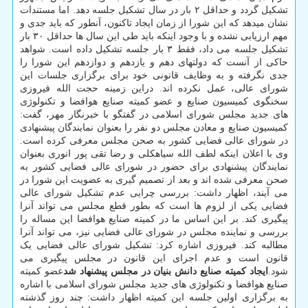
تشکیل گردد و حداقل ۲ بار در سال تشکیل جلسه دهد. اما مستندات
نشان میدهد که این شورا از زمان ایجاد تاکنون، آنطور که باید جدی و
مهم ارزیابی نشده و با وجود اینکه باید طی این سال ها حداقل ۳۰ بار
تشکیل جلسه می داد، فقط ۳ بار جلسه تشکیل داده است. شواهد
حاکی از آنست که دولتهای دهم و یازدهم و دوازدهم این شورا را
جدی نگرفته و به وظایف قانونی خود برای برگزاری جلسات این
شورای عالی، عمل نکرده اند. دراین زمینه حجت الله فیروزی
سخنگوی کمیسیون صنایع و عضو کمیته صنایع هوافضا و تکنولوژی
های جدید مجلس شورای اسلامی در گفتگو با خبرنگار مهر، گفت:
کمیسیون صنایع و معادن مجلس دو نفر را بعنوان نمایندگان پیشنهادی
در شورای عالی فضایی کشور به صحن مجلس معرفی کرده است.
وی با اعلان اینکه لطف الله سیاهکلی و رضا تقی پور انوری بعنوان
نمایندگان پیشنهادی برای حضور در شورای عالی فضایی کشور به
صحن معرفی شده اند و بعد از تصمیم گیری به عضویت این شورا در
می آیند، اظهار داشت: بررسی چرایی عدم تشکیل شورای عالی
فضایی یکی از لزوم ها است که بطور قطع مجلس می تواند آنرا
پیگیری کند. بر این اساس ما در کمیته صنایع هوافضا این مساله را
بررسی و نماینده مجلس در شورای عالی فضایی نیز، می تواند آنرا
مطالبه کند. فیروزی اشاره کرد: تشکیل شورای عالی فضایی یک
قانون است و عدم اجرای این قانون در مجلس پیگیری می
شود.
ایجاد کمیته صنایع دانش بنیان در مجلس پیشنهاد شد
عضو کمیته
صنایع هوافضا و تکنولوژی های جدید مجلس شورای اسلامی با اشاره
به برگزاری اولین جلسه این کمیته اظهار داشت: چند روز گذشته