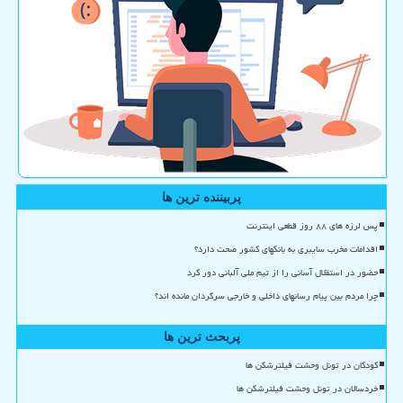
پربیننده ترین ها
پس لرزه های ۸۸ روز قطعی اینترنت
اقدامات مخرب سایبری به بانکهای کشور صحت دارد؟
حضور در استقلال آسانی را از تیم ملی آلبانی دور کرد
چرا مردم بین پیام رسانهای داخلی و خارجی سرگردان مانده اند؟
پربحث ترین ها
کودکان در تونل وحشت فیلترشکن ها
خردسالان در تونل وحشت فیلترشکن ها