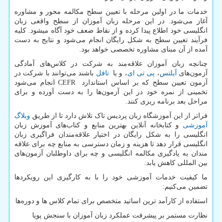
خدمات ما در اولین مرحله با تعیین سطح مکالمه محور و مشاوره
آغاز می‌شود. در این مرحله زبان آموزان از سطح واقعی زبان
انگلیسی خود اطلاع پیدا کرده و از نقاط ضعف خود آگاه میشود. کلیه
فرآیند تعیین سطح به شکل رایگان انجام می‌شود و نتایج به دست
آمده از آن مبنای مشاوره تخصصی خواهد بود.
چنانچه زبان آموزان علاقه‌مند به شرکت در کلاس‌های آمادگی
آزمون‌های
آیلتس
،
پی تی ای
، و یا
تافل
باشند می‌توانند با شرکت در
آزمون تعیین سطح که بر اساس استاندارد
CEFR
انجام می‌شود
تخمینی از نمره خود در این آزمون‌ها را به دست آورده و برای
مراحل بعد برنامه ریزی کنند.
فراتر از این آموزشگاه زبان پردیس تاک تلاش دارد تا از طریق
وبلاگ
آموزشی
و کتابخانه آنلاین بهترین منابع و کتاب‌های آموزش زبان
انگلیسی را به شکل رایگان در اختیار علاقه‌مندان فراگیری زبان
انگلیسی قرار دهد تا هزینه و زمان دسترسی به منابع چه برای علاقه
مندان به یادگیری مکالمه انگلیسی و چه برای داوطلبان آزمون‌های
بین المللی کاهش یابد.
ما کیفیت خدمات آموزشی خود را با به کارگیری این رویکردها
تضمین می‌کنیم:
استفاده از کارآمد ترین اساتید متخصص برای تمام کلاس ها و دوره‌ها
نظارت مستمر بر پیشرفت عملکرد زبان آموزان با سنجش پویا