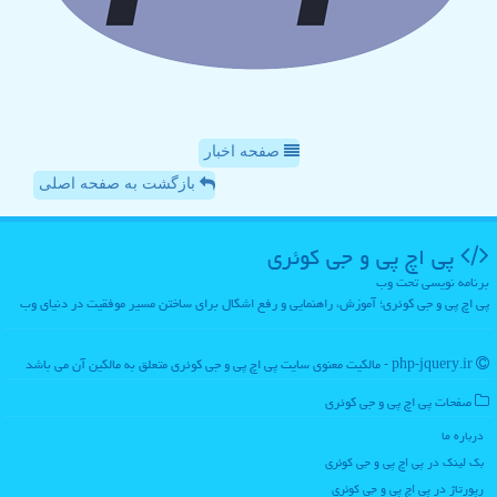
صفحه اخبار
بازگشت به صفحه اصلی
پی اچ پی و جی كوئری
برنامه نویسی تحت وب
پی اچ پی و جی کوئری؛ آموزش، راهنمایی و رفع اشکال برای ساختن مسیر موفقیت در دنیای وب
php-jquery.ir - مالکیت معنوی سایت پی اچ پی و جی كوئری متعلق به مالکین آن می باشد
صفحات پی اچ پی و جی كوئری
درباره ما
بک لینک در پی اچ پی و جی كوئری
رپورتاژ در پی اچ پی و جی كوئری