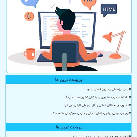
پربیننده ترین ها
پس لرزه های ۸۸ روز قطعی اینترنت
اقدامات مخرب سایبری به بانکهای کشور صحت دارد؟
حضور در استقلال آسانی را از تیم ملی آلبانی دور کرد
چرا مردم بین پیام رسانهای داخلی و خارجی سرگردان مانده اند؟
پربحث ترین ها
ماهواره های جدید استارلینک به مدار رسیدند