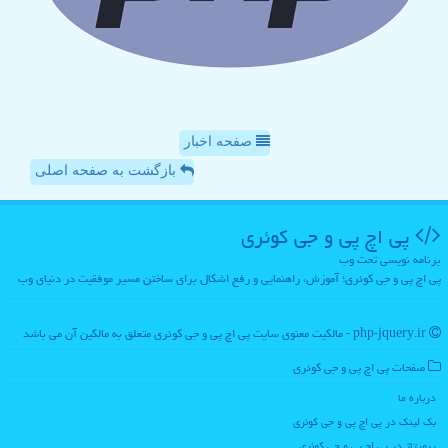
صفحه اخبار
بازگشت به صفحه اصلی
پی اچ پی و جی كوئری
برنامه نویسی تحت وب
پی اچ پی و جی کوئری؛ آموزش، راهنمایی و رفع اشکال برای ساختن مسیر موفقیت در دنیای وب
php-jquery.ir - مالکیت معنوی سایت پی اچ پی و جی كوئری متعلق به مالکین آن می باشد
صفحات پی اچ پی و جی كوئری
درباره ما
بک لینک در پی اچ پی و جی كوئری
رپورتاژ در پی اچ پی و جی كوئری