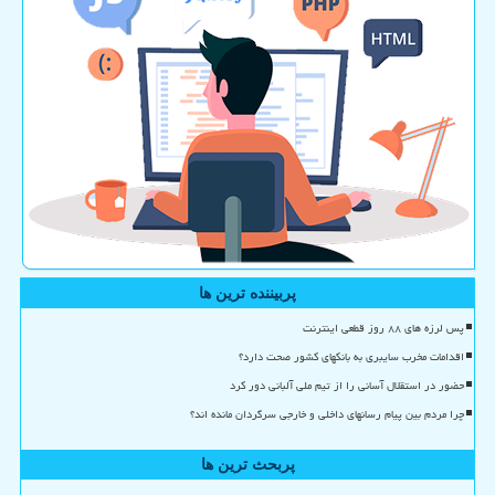
پربیننده ترین ها
پس لرزه های ۸۸ روز قطعی اینترنت
اقدامات مخرب سایبری به بانکهای کشور صحت دارد؟
حضور در استقلال آسانی را از تیم ملی آلبانی دور کرد
چرا مردم بین پیام رسانهای داخلی و خارجی سرگردان مانده اند؟
پربحث ترین ها