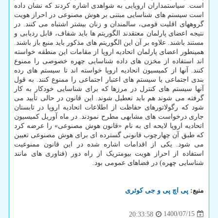
است. سیاستمداران اروپایی به شواهدی اشاره کردند که نشان داده
است سیستم های شناسایی مبتنی بر هوش مصنوعی در احراز هویت
گروههای اقلیت قومی، سالمندان و زنان بیشتر اشتباه می کنند. در
نتیجه اعضای پارلمان معتقدند الگوریتم ها باید شفاف، قابل ردیابی و
مستند باشند. علاوه بر آن این الگوریتم های مذکور باید منبع باز باشند.
همینطور اعضای پارلمان اتحادیه اروپا از مقامات این منطقه خواسته
اند استفاده از مخزن های داده شناسایی چهره خصوصی را ممنوع
کنند. آنها از کمیسیون اتحادیه اروپا خواسته اند تا سیستم های رده
بندی اجتماعی یا سیستم های اعتبار اجتماعی را ممنوع کنند. به قول
آنها سیستم های کنترل در مرزها که برای شناسایی خودکار به کار
گرفته می شوند هم باید تعطیل شوند. این قانون در حالی تأیید می
شود که رگولاتورهای حفاظت از اطلاعات اتحادیه اروپا در تابستان
جاری درخواست های مشابهی مطرح نمودند. در ماه آوریل کمیسیون
اتحادیه اروپا لایحه ای به نام «قانون هوش مصنوعی» را عرضه کرد
که طبق آن چهارچوب قانونی گسترده ای برای هوش مصنوعی تعیین
می شود. یکی از اقدامات اشاره شده در این قانون ممنوعیت
استفاده از احراز هویت بیومتریک از راه دور (فناوری های مانند
شناسایی چهره) در فضاهای عمومی بود.
منبع:
پی اچ پی و جی كوئری
1400/07/15
20:33:58