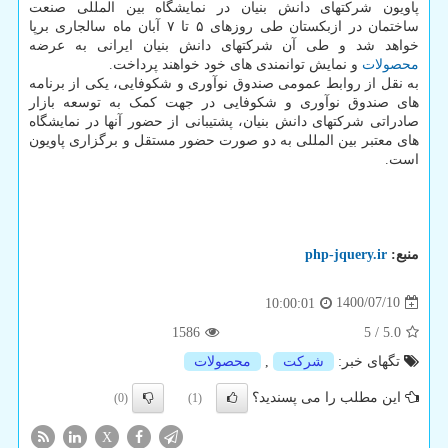
پاویون شرکتهای دانش بنیان در نمایشگاه بین المللی صنعت
ساختمان در ازبکستان طی روزهای ۵ تا ۷ آبان ماه سالجاری برپا
خواهد شد و طی آن شرکتهای دانش بنیان ایرانی به عرضه
محصولات
و نمایش توانمندی های خود خواهند پرداخت.
به نقل از روابط عمومی صندوق نوآوری و شکوفایی، یکی از برنامه
های صندوق نوآوری و شکوفایی در جهت کمک به توسعه بازار
صادراتی شرکتهای دانش بنیان، پشتیبانی از حضور آنها در نمایشگاه
های معتبر بین المللی به دو صورت حضور مستقل و برگزاری پاویون
است.
منبع:
php-jquery.ir
1400/07/10
10:00:01
1586
5
/
5.0
تگهای خبر:
شركت
,
محصولات
این مطلب را می پسندید؟
(0)
(1)
X