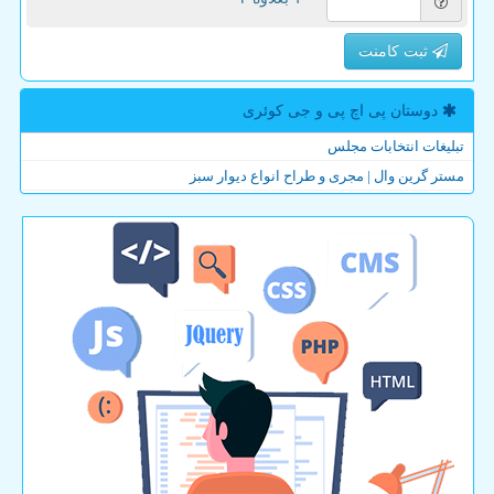
ثبت کامنت
دوستان پی اچ پی و جی كوئری
تبلیغات انتخابات مجلس
مستر گرین وال | مجری و طراح انواع دیوار سبز