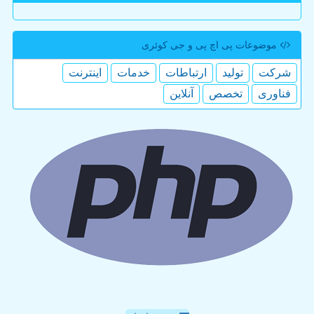
موضوعات پی اچ پی و جی كوئری
شركت
تولید
ارتباطات
خدمات
اینترنت
فناوری
تخصص
آنلاین