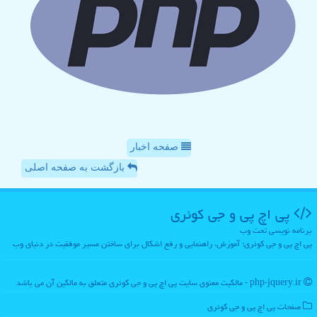
صفحه اخبار
بازگشت به صفحه اصلی
پی اچ پی و جی كوئری
برنامه نویسی تحت وب
پی اچ پی و جی کوئری؛ آموزش، راهنمایی و رفع اشکال برای ساختن مسیر موفقیت در دنیای وب
php-jquery.ir - مالکیت معنوی سایت پی اچ پی و جی كوئری متعلق به مالکین آن می باشد
صفحات پی اچ پی و جی كوئری