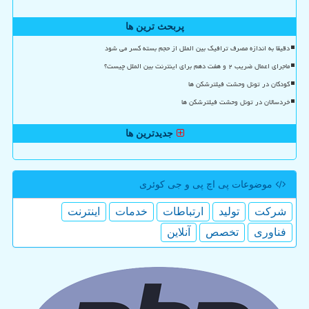
پربحث ترین ها
دقیقا به اندازه مصرف ترافیک بین الملل از حجم بسته کسر می شود
ماجرای اعمال ضریب ۲ و هفت دهم برای اینترنت بین الملل چیست؟
کودکان در تونل وحشت فیلترشکن ها
خردسالان در تونل وحشت فیلترشکن ها
جدیدترین ها
موضوعات پی اچ پی و جی كوئری
شركت
تولید
ارتباطات
خدمات
اینترنت
فناوری
تخصص
آنلاین