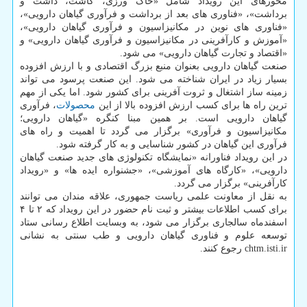
محورهای این رویداد شامل «خاک ورزی، کاشت، داشت و
برداشت»، «فناوری های بعد از برداشت و فرآوری گیاهان دارویی»،
«فناوری های نوین در مکانیزاسیون و فرآوری گیاهان دارویی»،
«آموزش و کارآفرینی در مکانیزاسیون و فرآوری گیاهان دارویی» و
«اقتصاد و تجارت گیاهان دارویی» می شود.
صنعت گیاهان دارویی بعنوان منبع بزرگ اقتصادی و با ارزش افزوده
بسیار زیاد در ایران شناخته می شود. این صنعت پرسود می تواند
زمینه ساز اشتغال و ثروت آفرینی برای کشور شود. اما یکی از مهم
ترین راه ها برای کسب ارزش افزوده بالا از این
محصولات
، فرآوری
گیاهان دارویی است. بر همین مبنا کنگره «گیاهان دارویی؛
مکانیزاسیون و فرآوری» برگزار می گردد تا اهمیت و راه های
فرآوری این گیاهان در کشور شناسایی و به کار گرفته شود.
در این رویداد فناورانه «نمایشگاه تکنولوژی های جدید صنعت گیاهان
دارویی»، «کارگاه های آموزشی»، «جشنواره ایده ها» و «رویداد
کارآفرینی» برگزار می گردد.
به نقل از معاونت علمی ریاست جمهوری، علاقه مندان می توانند
برای کسب اطلاعات بیشتر و ثبت نام حضور در این رویداد که ۲ تا ۴
اسفندماه سالجاری برگزار می شود، به وبسایت اطلاع رسانی ستاد
توسعه علوم و فناوری گیاهان دارویی و طب سنتی به نشانی
chtm.isti.ir رجوع کنند.