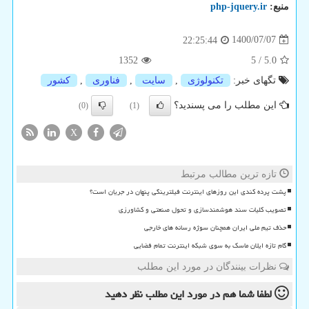
منبع:
php-jquery.ir
1400/07/07
22:25:44
1352
5
/
5.0
تگهای خبر:
تكنولوژی
,
سایت
,
فناوری
,
كشور
این مطلب را می پسندید؟
(0)
(1)
X
تازه ترین مطالب مرتبط
پشت پرده کندی این روزهای اینترنت فیلترینگی پنهان در جریان است؟
تصویب کلیات سند هوشمندسازی و تحول صنعتی و کشاورزی
حذف تیم ملی ایران همچنان سوژه رسانه های خارجی
گام تازه ایلان ماسک به سوی شبکه اینترنت تمام فضایی
نظرات بینندگان در مورد این مطلب
لطفا شما هم
در مورد این مطلب
نظر دهید