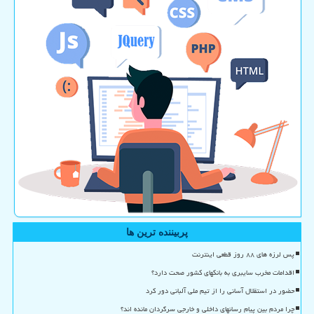
پربیننده ترین ها
پس لرزه های ۸۸ روز قطعی اینترنت
اقدامات مخرب سایبری به بانکهای کشور صحت دارد؟
حضور در استقلال آسانی را از تیم ملی آلبانی دور کرد
چرا مردم بین پیام رسانهای داخلی و خارجی سرگردان مانده اند؟