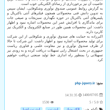
خاصیت آن نیز برخورداری از رسانای الکتریکی خوب است.
به گزارش روابط عمومی صندوق نوآوری وشکوفایی، ایشان سپس
به تدوین دانش فنی محصولاتی همچون فیلترهای آنتی باکتریال و
پلیمرهای آنتی باکتریال در حوزه نگهداری سبزیجات و صیفی جات
برای ماندگاری یا افزایش عمر این محصولات اشاره نمود و اظهار
داشت: این محصولات همین طور در صنایع الکترونیک و الکتریک نیز
کاربرد دارند.
اکبرزاده به حمایت های صندوق نوآوری و شکوفایی از این شرکت
برای تولید محصولات اشاره نمود و اظهار داشت: این شرکت تا حالا
از طرف صندوق نوآوری و نیز معاونت علمی و فناوری ریاست
جمهوری در بحث اشتغال زایی تسهیلات دریافت کرده و به زودی نیز
تسهیلاتی را بمنظور راه اندازی خط تولید صنعتی دریافت خواهیم
کرد.
منبع:
php-jquery.ir
1400/07/05
14:31:35
1530
5
/
5.0
تگهای خبر:
الكترونیك
,
اینترنت
,
اینترنت اشیا
,