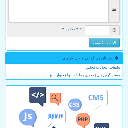
= ۳ بعلاوه ۳
ثبت کامنت
دوستان پی اچ پی و جی كوئری
تبلیغات انتخابات مجلس
مستر گرین وال | مجری و طراح انواع دیوار سبز