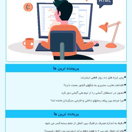
پربیننده ترین ها
پس لرزه های ۸۸ روز قطعی اینترنت
اقدامات مخرب سایبری به بانکهای کشور صحت دارد؟
حضور در استقلال آسانی را از تیم ملی آلبانی دور کرد
چرا مردم بین پیام رسانهای داخلی و خارجی سرگردان مانده اند؟
پربحث ترین ها
دقیقا به اندازه مصرف ترافیک بین الملل از حجم بسته کسر می شود
ماجرای اعمال ضریب ۲ و هفت دهم برای اینترنت بین الملل چیست؟