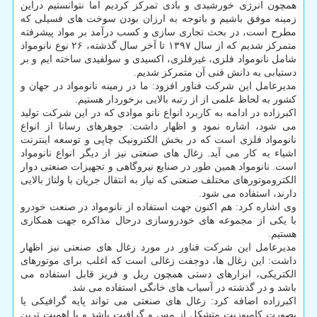
همچون انرژی خورشیدی و بادی تمرکز کردیم اما نتوانستیم دراین
زمینه موفق باشیم و باتوجه به ارزان بودن سوخت های فسیلی که
مطرح است، در بحث تجاری سازی و کسب درآمد بر مواد پیشرفته
متمرکز شدیم که از سال ۱۳۹۷ تا آخر سال گذشته، ۲۶ نوع نانومواد
شامل نانومواد فلزی، غیرفلزی، اکسیدی و سولفیدی ساخته ایم و بر
دستیابی به دانش فنی آن متمرکز شدیم.
مدیرعامل این شرکت فناور افزود: ما در زمینه نانومواد در جهان و
کشور به لحاظ علمی از از رتبه بالایی برخوردار هستیم.
اکبرزاده در ادامه به کاربرد انواع نانو موادی که در این شرکت تولید
می شود، اشاره نمود و اظهار داشت: جوهرهای رسانا از انواع
نانومواد فلزی است که در بخش الکترونیک چاپی و توسعه اینترنت
اشیاء به کار می آید. زغال های صنعتی نیز از دیگر انواع نانومواد
است. نانومواد همین طور در صنایع نیروگاهی و تجهیزات صنعتی دوار
الکتروموتورهای مختلف صنعتی که نیاز به انتقال جریان با ولتاژ بالایی
دارند، استفاده می شود.
وی اشاره کرد: هم اکنون جهت استفاده از نانومواد در صنعت خودرو
با یکی از مجموعه های خودروسازی درحال مذاکره جهت همکاری
هستیم.
مدیرعامل این شرکت فناور در مورد زغال های صنعتی نیز اظهار
داشت: این زغال ها، دوجفت زغالی است که اغلب برای موتورهای
الکتریکی، ابزارهای دستی همچون ریل و فریز قابل استفاده می
باشد و در گذشته در آسیاب های خانگی استفاده می شد.
اکبرزاده اضافه کرد: زغال های صنعتی می تواند پایه گرافیکی یا
بصورت کامپوزیت متشکل از مس و گرافیت باشد و با اهمیت ترین