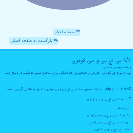
صفحه اخبار
بازگشت به صفحه اصلی
پی اچ پی و جی كوئری
برنامه نویسی تحت وب
پی اچ پی و جی کوئری؛ آموزش، راهنمایی و رفع اشکال برای ساختن مسیر موفقیت در دنیای وب
php-jquery.ir - مالکیت معنوی سایت پی اچ پی و جی كوئری متعلق به مالکین آن می باشد
صفحات پی اچ پی و جی كوئری
درباره ما
بک لینک در پی اچ پی و جی كوئری
رپورتاژ در پی اچ پی و جی كوئری
مطالب پی اچ پی و جی كوئری