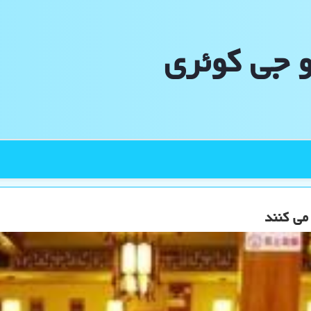
و جی كوئری
می کنند