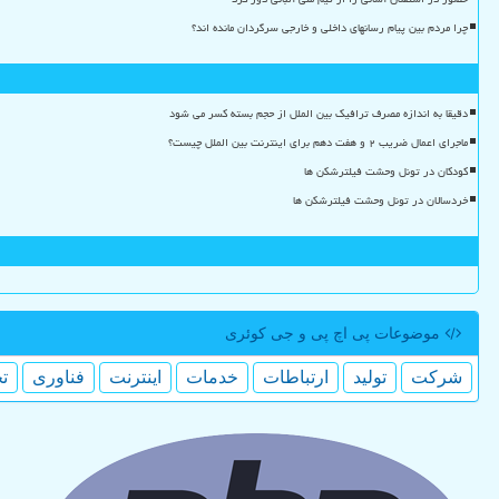
چرا مردم بین پیام رسانهای داخلی و خارجی سرگردان مانده اند؟
دقیقا به اندازه مصرف ترافیک بین الملل از حجم بسته کسر می شود
ماجرای اعمال ضریب ۲ و هفت دهم برای اینترنت بین الملل چیست؟
کودکان در تونل وحشت فیلترشکن ها
خردسالان در تونل وحشت فیلترشکن ها
موضوعات پی اچ پی و جی كوئری
شركت
تولید
ارتباطات
خدمات
اینترنت
فناوری
ت