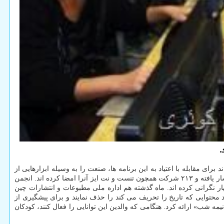
یوتری دولتی بیشتر از ۲۰۰ شرکت بازی کامپیوتری چینی تعهد کرده اند برای مقابله با اعتیاد به این برنامه ها، صنعت را به وسیله ابزارهایی از
شناسایی چهره گرفته تا شناسایی افراد زیر سن قانونی، قانونمند کنند. بیانیه این شرکت در حساب کاربری وی چت انجمنCGIGC در حساب کاربری انتشار یافته و ۲۱۳ شرکت همچون تنست و نت ایز آنرا امضا کرده اند. انجمن
کامپیوتری میان جوانان اظهار نگرانی کرده اند. ماه گذشته هم اداره ملی مطبوعات و انتشارات چین
تفاده کنند. این شرکت ها تعهد کرده اند محتوایی که تاریخ را تحریف می کند را حذف نمایند و برای پیشگیری از
مه شب» ارائه کرد. هنگامی که والدین این توانایی را فعال کنند، کودکان