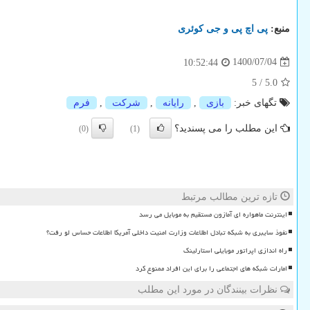
منبع:
پی اچ پی و جی كوئری
1400/07/04
10:52:44
5
/
5.0
تگهای خبر:
بازی
,
رایانه
,
شركت
,
فرم
این مطلب را می پسندید؟
(0)
(1)
تازه ترین مطالب مرتبط
اینترنت ماهواره ای آمازون مستقیم به موبایل می رسد
نفوذ سایبری به شبکه تبادل اطلاعات وزارت امنیت داخلی آمریکا اطلاعات حساس لو رفت؟
راه اندازی اپراتور موبایلی استارلینک
امارات شبکه های اجتماعی را برای این افراد ممنوع کرد
نظرات بینندگان در مورد این مطلب