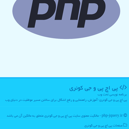
پی اچ پی و جی كوئری
برنامه نویسی تحت وب
پی اچ پی و جی کوئری؛ آموزش، راهنمایی و رفع اشکال برای ساختن مسیر موفقیت در دنیای وب
php-jquery.ir - مالکیت معنوی سایت پی اچ پی و جی كوئری متعلق به مالکین آن می باشد
صفحات پی اچ پی و جی كوئری