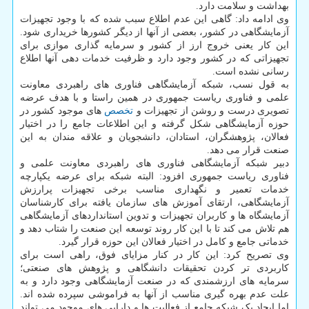
بهداشت و سلامت دارد.
وی ادامه داد: گاهی این عدم اطلاع سبب شده که با وجود تجهیزات
آزمایشگاهی در کشور، بعضی از آنها از دیگر کشورها خریداری شود.
این کار یعنی خروج ارز از کشور و سرمایه گذاری موازی برای
تجهیزاتی که در کشور وجود دارد و ظرفیت خدمات دهی آنها اطلاع
رسانی نشده است.
به قول نسب، شبکه آزمایشگاهی فناوری های راهبردی معاونت
علمی و فناوری ریاست جمهوری در همین راستا و با هدف عرضه
تصویری درست و روشن از تجهیزات و
تخصص
های موجود کشور در
حوزه آزمایشگاهی شکل گرفته و این اطلاعات جامع را در اختیار
فعالان، پژوهشگران، استادان، دانشجویان و علاقه مندان به این
صنعت قرار می دهد.
دبیر شبکه آزمایشگاهی فناوری های راهبردی معاونت علمی و
فناوری ریاست جمهوری افزود: البته شبکه برای عرضه یکپارچه
خدمات تعمیر و نگهداری مناسب برخی تجهیزات پرارزش
آزمایشگاهی، ارتقای آموزش های سازمان یافته برای کارشناسان
آزمایشگاه ها و کاربران تجهیزات و تدوین استانداردهای آزمایشگاهی
هم تلاش می کند تا با این کار روند توسعه این صنعت را شتاب دهد و
خدماتی جامع و کامل در اختیار فعالان این حوزه قرار گیرد.
وی تصریح کرد: این کار در کنار مزایای فوق، راهی است برای
کاربردی تر کردن تحقیقات دانشگاهی و پژوهش های صنعتی؛
سرمایه های ارزشمندی که در صنعت آزمایشگاهی وجود دارد و به
علت عدم بهره گیری مناسب از آنها به فراموشی سپرده شده اند.
اما ایجاد یک شبکه جامع از فعالیت ها و دارایی های موجود می تواند