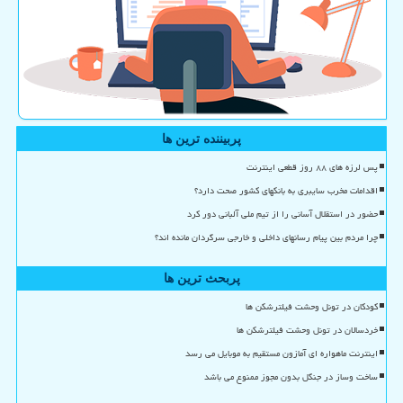
پربیننده ترین ها
پس لرزه های ۸۸ روز قطعی اینترنت
اقدامات مخرب سایبری به بانکهای کشور صحت دارد؟
حضور در استقلال آسانی را از تیم ملی آلبانی دور کرد
چرا مردم بین پیام رسانهای داخلی و خارجی سرگردان مانده اند؟
پربحث ترین ها
کودکان در تونل وحشت فیلترشکن ها
خردسالان در تونل وحشت فیلترشکن ها
اینترنت ماهواره ای آمازون مستقیم به موبایل می رسد
ساخت وساز در جنگل بدون مجوز ممنوع می باشد