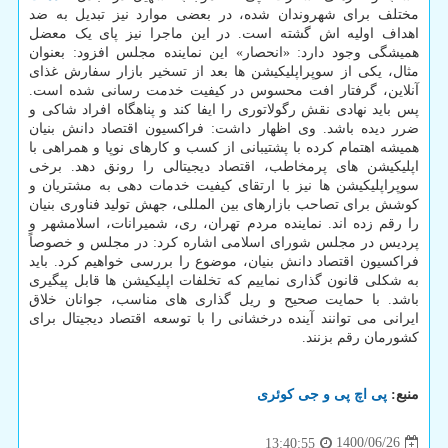
مختلف برای شهروندان شده، در بعضی موارد نیز تبدیل به ضد
اهداف اولیه اش گشته است. در این ماجرا نیز پای یک معضل
همیشگی وجود دارد: «انحصار» این نماینده مجلس افزود: بعنوان
مثال، یکی از سوپراپلیکیشن ها بعد از تسخیر بازار سفارش غذای
آنلاین، گرفتار افت محسوس در کیفیت خدمت رسانی شده است.
پس باید نهادی نقش رگولاتوری را ایفا کند و پناهگاه افراد شاکی و
ضرر دیده باشد. وی اظهار داشت: فراکسیون اقتصاد دانش بنیان
همیشه اهتمام کرده با پشتیبانی از کسب و کارهای نوپا و همراهی با
اپلیکیشن های پرمخاطب، اقتصاد دیجیتالی را رونق دهد. برخی
سوپراپلیکیشن ها نیز با ارتقای کیفیت خدمات دهی به مشتریان و
کوشش برای تصاحب بازارهای بین المللی، جهش تولید فناوری بنیان
را رقم زده اند. نماینده مردم تهران، ری، شمیرانات، اسلامشهر و
پردیس در مجلس شورای اسلامی اشاره کرد: در مجلس و خصوصاً
فراکسیون اقتصاد دانش بنیان، موضوع را بررسی خواهیم کرد. باید
به شکلی قانون گذاری نماییم که تخلفات اپلیکیشن ها قابل پیگیری
باشد. با حمایت صحیح و ریل گذاری های مناسب، جوانان خلاق
ایرانی می توانند آینده درخشانی را با توسعه اقتصاد دیجیتال برای
کشورمان رقم بزنند.
منبع:
پی اچ پی و جی كوئری
1400/06/26
13:40:55