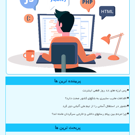
پربیننده ترین ها
پس لرزه های ۸۸ روز قطعی اینترنت
اقدامات مخرب سایبری به بانکهای کشور صحت دارد؟
حضور در استقلال آسانی را از تیم ملی آلبانی دور کرد
چرا مردم بین پیام رسانهای داخلی و خارجی سرگردان مانده اند؟
پربحث ترین ها