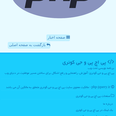
صفحه اخبار
بازگشت به صفحه اصلی
پی اچ پی و جی كوئری
برنامه نویسی تحت وب
پی اچ پی و جی کوئری؛ آموزش، راهنمایی و رفع اشکال برای ساختن مسیر موفقیت در دنیای وب
php-jquery.ir - مالکیت معنوی سایت پی اچ پی و جی كوئری متعلق به مالکین آن می باشد
صفحات پی اچ پی و جی كوئری
درباره ما
بک لینک در پی اچ پی و جی كوئری