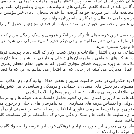
نیتی کشور تبدیل گشته است. پس انتظار ملی و الزامات حکمرانی ایجاب می ک
 بلند در امتداد کاهش نگرانی های خانواده ها، مربیان و دلسوزان ملت ایران
مخالفت هایی نیز صورت خواهد گرفت اما خدای سبحان، دعای خیر مؤمنین به
اه و حامی جنابعالی و همکاران دلسوزتان خواهند بود.
ه توان علمی و تخصصی خویش در امتداد صیانت از فضای مجازی و حقوق کاربرا
 حقیقی ترین عرصه های تأثیرگذار بر افکار عمومی و سبک زندگی مردم که به 
دیده و از طرف برخی «شر مطلق» و برخی دیگر «خیر کامل» معرفی می شود، در 
و بهره بیشتری ببرند.
عی به ویژه انتشار اطلاعات و رونق کسب وکار که البته باید با پیوست فرهنگ
ت، شبکه های اجتماعی و پیامرسان های داخلی و خارجی، به شبهات معاندان شا
اطلاعات به ویژه مدیریت فضای مجازی کشور که به تعبیر مقام معظم رهبری
ل مدیریّت می کنند، [در حالی که] ما افتخار می نماییم به این که ما فضای مج
به حکمرانی در عصر حاکمیت سایبر و تحقق اهداف بیانیه گام دوم انقلاب اسلامی 
 مصنوعی در بخش های اقتصادی، اجتماعی و فرهنگی و سیاسی تا نیل کشورمان
۲۰ ساله رهبر معظم انقلاب اسلامی.
لاعات به کاربران فضای مجازی کشور شامل دانشنامه ها، شبکه ها و پیامرسان
د دولتی و اختصاص هزینه های میلیاردی آن به پیامرسان های داخلی و برخورد م
حتوای پیام ها توسط سازمان فناوری اطلاعات بوسیله اختصاص قسمتی از درآمده
ی، سلیقه ها، ذائقه ها و سبک زندگی مردم که متأسفانه بر اثر مسامحه کار
ساخته است.
قاد برخی مدیران این حوزه به تهاجم فرهنگی غرب این عرصه را به جولانگاه د
یل شبکه ملی اطلاعات.