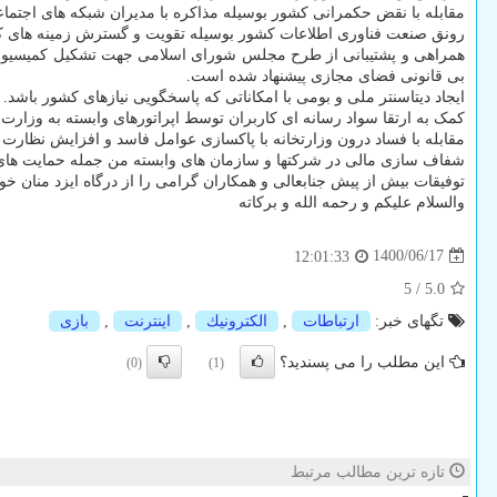
مقابله با نقض حکمرانی کشور بوسیله مذاکره با مدیران شبکه های اجتما
رونق صنعت فناوری اطلاعات کشور بوسیله تقویت و گسترش زمینه های کسب و
همراهی و پشتیبانی از طرح مجلس شورای اسلامی جهت تشکیل کمیسیونی 
بی قانونی فضای مجازی پیشنهاد شده است.
ایجاد دیتاسنتر ملی و بومی با امکاناتی که پاسخگویی نیازهای کشور باشد.
کمک به ارتقا سواد رسانه ای کاربران توسط اپراتورهای وابسته به وزارت 
مقابله با فساد درون وزارتخانه با پاکسازی عوامل فاسد و افزایش نظارت 
شفاف سازی مالی در شرکتها و سازمان های وابسته من جمله حمایت های می
توفیقات بیش از پیش جنابعالی و همکاران گرامی را از درگاه ایزد منان خوا
والسلام علیکم و رحمه الله و برکاته
1400/06/17
12:01:33
5
/
5.0
تگهای خبر:
ارتباطات
,
الكترونیك
,
اینترنت
,
بازی
این مطلب را می پسندید؟
(0)
(1)
تازه ترین مطالب مرتبط