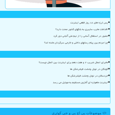
پس لرزه های ۸۸ روز قطعی اینترنت
اقدامات مخرب سایبری به بانکهای کشور صحت دارد؟
حضور در استقلال آسانی را از تیم ملی آلبانی دور کرد
چرا مردم بین پیام رسانهای داخلی و خارجی سرگردان مانده اند؟
ماجرای اعمال ضریب ۲ و هفت دهم برای اینترنت بین الملل چیست؟
کودکان در تونل وحشت فیلترشکن ها
خردسالان در تونل وحشت فیلترشکن ها
اینترنت ماهواره ای آمازون مستقیم به موبایل می رسد
موضوعات پی اچ پی و جی كوئری