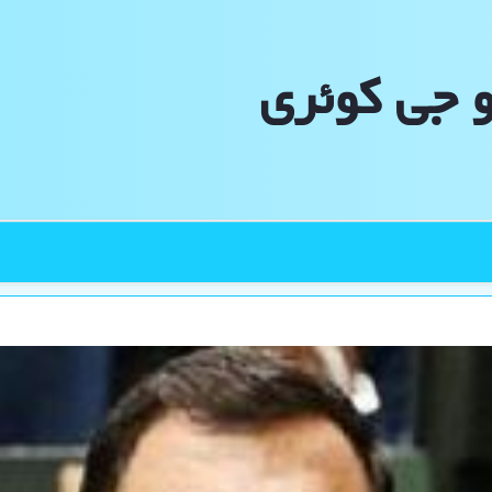
و جی كوئری