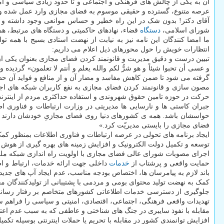
آن به یکی از چالش های فرهنگی و اجتماعی و تا حدود زیادی سیاسی و ام
عرصه متنوع، گسترده و حقیقی موسوم به فضای مجازی وارد عمل شده و گامی
آقای دکتر! بدون شک در این راه خطیر و حساس موانعی وجود داشته و 
شورای اسلامی،
دستگاه
قضاء، نهادهای حاکمیتی و دستگاه های مرتبط، همر
ما امضا کنندگان این نامه نیز به نیابت از نهضت استادی بسیج با هم
انتظارات خویش را حول محورهای ذیل اعلام می داریم:
تبیین درست و دقیق مدیریت و قانونمند کردن فضای مجازی بعنوان یکی از
و عسی أن تحبوا شیئاً و هو شرُّ لکم والله یعلم و أنتم لا تعلمون» گر
گرفته می شود تا ضمن کاهش مفاسد و مضار آن و از منافع و فواید آن حظ 
مصون سازی و قانونمند کردن فضای مجازی به نفع کاربران شبکه های اجتما
حرکت در حوزه تامین حقوق شهروندی و استفاده حداکثری مردم از اینترن
جبران کاستی ها و نارسایی ها مدیریتی در وزارت ارتباطات و فناوری 
حواسشان باشد. همه ی کشورهای دنیا روی فضای مجازیِ خودشان دارند اِعما
فضای مجازی را بایستی مدیریّت کرد.»
ایجاد برنامه های تحولی در عرصه ارتباطات و فناوری اطلاعات بمنظور کمک 
توسعه و تکمیل دولت الکترونیک و افزایش زمینه های بهره گیری از هوش
اجرای مصوبات شورای عالی فضای مجازی با اولویت راه اندازی شبکه ملی اطلاعات برمبنای مطالبه 
حمایت واقعی و پرشتاب از
خدمات
داخلی جهت ارائه خدمات، ارتباط و اط
باند لازم به پیامرسان ها، اختصاص بودجه مناسب، عدم ایجاد آپ های جدی
کمک به نهضت تولید محتوای بومی و مردمی با پشتیبانی از تولیدکنندگان م
جلوگیری از دسترسی خدمات اطلاعاتی کشورهای متخاصم بر رفتار رسانه ا
تهدیدات واقعی فرهنگی، اجتماعی، اقتصادی، امنیتی و سیاسی را فراهم 
مقابله با نفوذ سایبری در جنگ های شناختی و عاطفی که به سبب عدم اعت
افزایش توانمندی کشور در مقابله با تحریم یا حملات اینترنتی بوسیله تکم