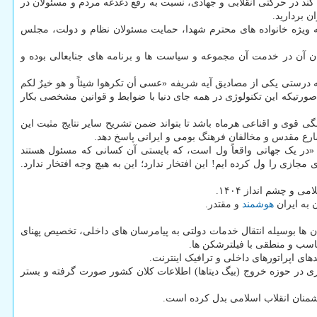
ند در حرکتی انقلابی و جهادی، نسبت به رفع دغدغه مردم و مسئولان در
 بردارید.
 ویژه خانواده های محترم شهدا، حمایت مسئولان نظام و دولت، مجلس
ن آن در خدمت آن مجموعه و سیاست ها و برنامه های جنابعالی بوده و
درستی یکی از مصادیق آیه شریفه «عسی أن تکرهوا شیئاً و هو خیرٌ لکم
صورتیکه این تکنولوژی در همه جای دنیا با ضوابط و قوانین مشخصی بکار
ی قوی و اقناعی هرماه باشد تا بتواند ضمن تشریح سایر نتایج مثبت این
رع مقدس و مخالفان فرهنگ بومی و ایرانی پاسخ دهد.
 «در یک جهاتی واقعاً ول است، که بایستی آن کسانی که مسئول هستند
ازی را ول کرده ایم! این افتخار ندارد؛ این به هیچ وجه افتخار ندارد.
و چشم انداز ۱۴۰۴.
 به ایران
هوشمند
و مقتدر.
 ها بوسیله انتقال خدمات دولتی به پیامرسان های داخلی، تخصیص پهنای
ناسب و منطقی با فیلترشکن ها.
ای اپراتورهای داخلی و ترافیک اینترنت.
ی در حوزه خروج (بیگ دیتاها) اطلاعات کلان کشور صورت گرفته و بستر
شمنان انقلاب اسلامی بدل کرده است.