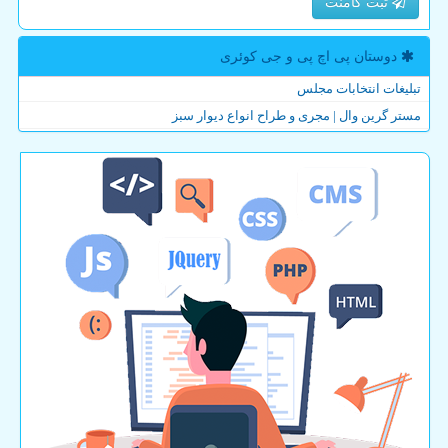
ثبت کامنت
دوستان پی اچ پی و جی كوئری
تبلیغات انتخابات مجلس
مستر گرین وال | مجری و طراح انواع دیوار سبز