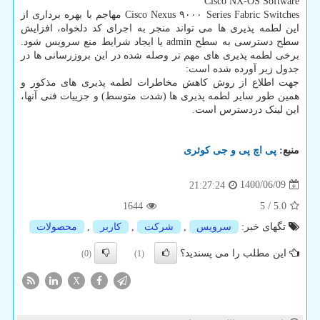
Cisco NX-OS Software
Cisco Nexus ۹۰۰۰ Series Fabric Switches مهاجم با بهره برداری از
این لطمه پذیری ها می تواند منجر به اجرای کد دلخواه، افزایش
سطح دسترسی به سطح admin یا ایجاد شرایط منع سرویس شود.
برخی لطمه پذیری های مهم تر وصله شده در این بروزرسانی ها در
جدول زیر آورده شده است:
جهت اطلاع از روش کاهش مخاطرات لطمه پذیری های مذکور و
همین طور سایر لطمه پذیری ها (شدت متوسط) و جزییات فنی آنها،
این لینک دردسترس است.
منبع:
پی اچ پی و جی كوئری
1400/06/09
21:27:24
1644
5
/
5.0
تگهای خبر:
سرویس
,
شركت
,
كاربر
,
محصولات
این مطلب را می پسندید؟
(0)
(1)
X