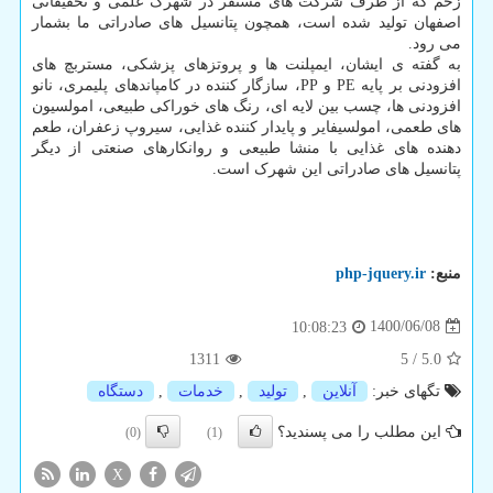
زخم که از طرف شرکت های مستقر در شهرک علمی و تحقیقاتی
اصفهان تولید شده است، همچون پتانسیل های صادراتی ما بشمار
می رود.
به گفته ی ایشان، ایمپلنت ها و پروتزهای پزشکی، مستربچ های
افزودنی بر پایه PE و PP، سازگار کننده در کامپاندهای پلیمری، نانو
افزودنی ها، چسب بین لایه ای، رنگ های خوراکی طبیعی، امولسیون
های طعمی، امولسیفایر و پایدار کننده غذایی، سیروپ زعفران، طعم
دهنده های غذایی با منشا طبیعی و روانکارهای صنعتی از دیگر
پتانسیل های صادراتی این شهرک است.
منبع:
php-jquery.ir
1400/06/08
10:08:23
1311
5
/
5.0
تگهای خبر:
آنلاین
,
تولید
,
خدمات
,
دستگاه
این مطلب را می پسندید؟
(0)
(1)
X