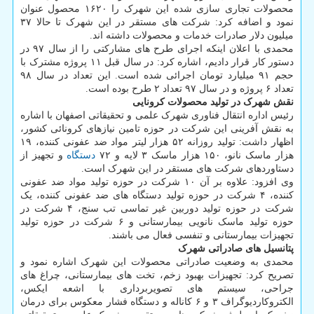
محصولات تجاری سازی شده این شهرک را ۱۶۲۰ محصول عنوان
نمود و اضافه کرد: شرکت های مستقر در این شهرک تا حالا ۳۷
میلیون دلار صادرات خدمات و محصولات داشته اند.
محمدی با اعلان اینکه اجرای طرح های مشارکتی را از سال ۹۷ در
دستور کار قرار دادیم، اشاره کرد: در سال قبل ۱۱ پروژه مشترک با
حجم ۹۱ میلیارد تومان اجرائی شده است. این تعداد در سال ۹۸
تعداد ۶ پروژه و در سال ۹۷ تعداد ۲ طرح بوده است.
نقش شهرک در تولید محصولات کرونایی
رئیس اداره انتقال فناوری شهرک علمی و تحقیقاتی اصفهان با اشاره
به نقش آفرینی این شرکت در حوزه تامین نیازهای کرونائی کشور،
اظهار داشت: تولید روزانه ۵۲ هزار لیتر مواد ضد عفونی کننده، ۱۹
هزار ماسک نانو، ۱۵۰ هزار ماسک ۳ لایه و ۷۲
دستگاه
و تجهیز از
دستاوردهای شرکت های مستقر در این شهرک است.
وی افزود: علاوه بر آن ۱۰ شرکت در حوزه تولید مواد ضد عفونی
کننده، ۴ شرکت در حوزه تولید دستگاه های ضد عفونی کننده، یک
شرکت در حوزه تولید دوربین غیر تماسی تب سنج، ۴ شرکت در
حوزه تولید ماسک نانویی بیمارستانی و ۶ شرکت در حوزه تولید
تجهیزات بیمارستانی و تنفسی فعال می باشند.
پتانسیل های صادراتی شهرک
محمدی به وضعیت صادراتی محصولات این شهرک اشاره نمود و
تصریح کرد: تجهیزات بهبود زخم، تخت های بیمارستانی، چراغ های
جراحی، سیستم های تصویربرداری با اشعه ایکس،
الکتروکاردیوگراف ۳ و ۶ کاناله و دستگاه فشار معکوس برای درمان