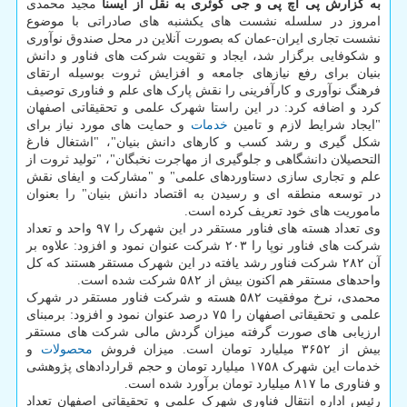
به گزارش پی اچ پی و جی کوئری به نقل از ایسنا
مجید محمدی
امروز در سلسله نشست های یکشنبه های صادراتی با موضوع
نشست تجاری ایران-عمان که بصورت آنلاین در محل صندوق نوآوری
و شکوفایی برگزار شد، ایجاد و تقویت شرکت های فناور و دانش
بنیان برای رفع نیازهای جامعه و افزایش ثروت بوسیله ارتقای
فرهنگ نوآوری و کارآفرینی را نقش پارک های علم و فناوری توصیف
کرد و اضافه کرد: در این راستا شهرک علمی و تحقیقاتی اصفهان
"ایجاد شرایط لازم و تامین
خدمات
و حمایت های مورد نیاز برای
شکل گیری و رشد کسب و کارهای دانش بنیان"، "اشتغال فارغ
التحصیلان دانشگاهی و جلوگیری از مهاجرت نخبگان"، "تولید ثروت از
علم و تجاری سازی دستاوردهای علمی" و "مشارکت و ایفای نقش
در توسعه منطقه ای و رسیدن به اقتصاد دانش بنیان" را بعنوان
ماموریت های خود تعریف کرده است.
وی تعداد هسته های فناور مستقر در این شهرک را ۹۷ واحد و تعداد
شرکت های فناور نوپا را ۲۰۳ شرکت عنوان نمود و افزود: علاوه بر
آن ۲۸۲ شرکت فناور رشد یافته در این شهرک مستقر هستند که کل
واحدهای مستقر هم اکنون بیش از ۵۸۲ شرکت شده است.
محمدی، نرخ موفقیت ۵۸۲ هسته و شرکت فناور مستقر در شهرک
علمی و تحقیقاتی اصفهان را ۷۵ درصد عنوان نمود و افزود: برمبنای
ارزیابی های صورت گرفته میزان گردش مالی شرکت های مستقر
بیش از ۳۶۵۲ میلیارد تومان است. میزان فروش
محصولات
و
خدمات این شهرک ۱۷۵۸ میلیارد تومان و حجم قراردادهای پژوهشی
و فناوری ما ۸۱۷ میلیارد تومان برآورد شده است.
رئیس اداره انتقال فناوری شهرک علمی و تحقیقاتی اصفهان تعداد