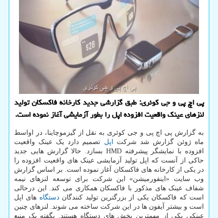
پی اچ پی و جی كوئری: طبق گزارشی جدید كارخانه فاكسكان تولید
لنزهای عینك واقعیت افزوده اپل را بطور آزمایشی آغاز نموده است.
به گزارش پی اچ پی و جی کوئری به نقل از گیزموچاینا، در اواسط
ماه ژوئن گزارش شد شرکت
اپل
تصمیم دارد یک عینک واقعیت
افزوده با نمایشگر پیشرفته HMD بسازد. حالا گزارش هایی جدید
حاکی از آنست که اپل تولید آزمایشی عینک های واقعیت افزوده را
در یکی از کارخانه های فاکسکان آغاز نموده است. بر اساس گزارش
وب سایت «اینفورمیشن» این شرکت برای توسعه لنزهای نیمه
شفاف عینک های مذکور با فاکسکان همکاری می کند. این درحالی
است که فاکسکان یکی از بزرگترین تولید کنندگان
دستگاه
های اپل
است و بیشتر آیفون ها در این شرکت ساخته می شوند. لنزهای چنین
عینکی یکی از مهمترین بخش های دستگاه هستند. بگفته یک منبع