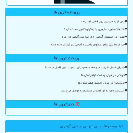
پربیننده ترین ها
پس لرزه های ۸۸ روز قطعی اینترنت
اقدامات مخرب سایبری به بانکهای کشور صحت دارد؟
حضور در استقلال آسانی را از تیم ملی آلبانی دور کرد
چرا مردم بین پیام رسانهای داخلی و خارجی سرگردان مانده اند؟
پربحث ترین ها
ماجرای اعمال ضریب ۲ و هفت دهم برای اینترنت بین الملل چیست؟
کودکان در تونل وحشت فیلترشکن ها
خردسالان در تونل وحشت فیلترشکن ها
اینترنت ماهواره ای آمازون مستقیم به موبایل می رسد
جدیدترین ها
موضوعات پی اچ پی و جی كوئری