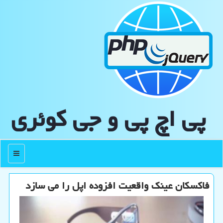
پی اچ پی و جی كوئری
منو
فاكسكان عینك واقعیت افزوده اپل را می سازد