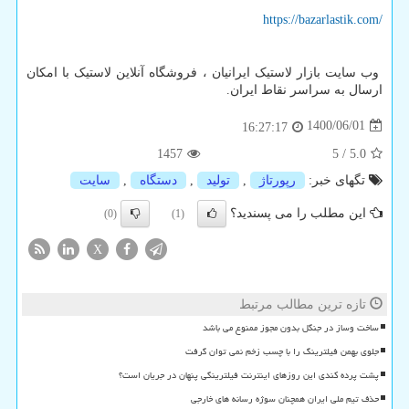
https://bazarlastik.com/
وب سایت بازار لاستیک ایرانیان ، فروشگاه آنلاین لاستیک با امکان
ارسال به سراسر نقاط ایران.
1400/06/01
16:27:17
1457
5
/
5.0
تگهای خبر:
رپورتاژ
,
تولید
,
دستگاه
,
سایت
این مطلب را می پسندید؟
(0)
(1)
X
تازه ترین مطالب مرتبط
ساخت وساز در جنگل بدون مجوز ممنوع می باشد
جلوی بهمن فیلترینگ را با چسب زخم نمی توان گرفت
پشت پرده کندی این روزهای اینترنت فیلترینگی پنهان در جریان است؟
حذف تیم ملی ایران همچنان سوژه رسانه های خارجی