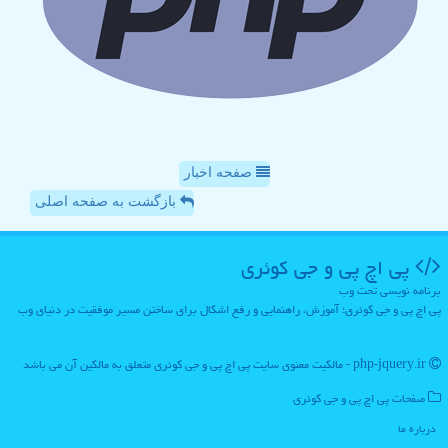
صفحه اخبار
بازگشت به صفحه اصلی
پی اچ پی و جی كوئری
برنامه نویسی تحت وب
پی اچ پی و جی کوئری؛ آموزش، راهنمایی و رفع اشکال برای ساختن مسیر موفقیت در دنیای وب
php-jquery.ir - مالکیت معنوی سایت پی اچ پی و جی كوئری متعلق به مالکین آن می باشد
صفحات پی اچ پی و جی كوئری
درباره ما