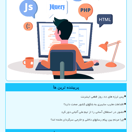
پربیننده ترین ها
پس لرزه های ۸۸ روز قطعی اینترنت
اقدامات مخرب سایبری به بانکهای کشور صحت دارد؟
حضور در استقلال آسانی را از تیم ملی آلبانی دور کرد
چرا مردم بین پیام رسانهای داخلی و خارجی سرگردان مانده اند؟