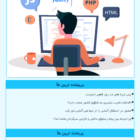
پربیننده ترین ها
پس لرزه های ۸۸ روز قطعی اینترنت
اقدامات مخرب سایبری به بانکهای کشور صحت دارد؟
حضور در استقلال آسانی را از تیم ملی آلبانی دور کرد
چرا مردم بین پیام رسانهای داخلی و خارجی سرگردان مانده اند؟
پربحث ترین ها