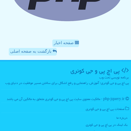
صفحه اخبار
بازگشت به صفحه اصلی
پی اچ پی و جی كوئری
برنامه نویسی تحت وب
پی اچ پی و جی کوئری؛ آموزش، راهنمایی و رفع اشکال برای ساختن مسیر موفقیت در دنیای وب
php-jquery.ir - مالکیت معنوی سایت پی اچ پی و جی كوئری متعلق به مالکین آن می باشد
صفحات پی اچ پی و جی كوئری
درباره ما
بک لینک در پی اچ پی و جی كوئری