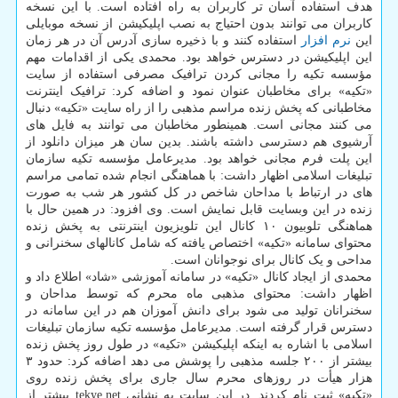
هدف استفاده آسان تر کاربران به راه افتاده است. با این نسخه
کاربران می توانند بدون احتیاج به نصب اپلیکیشن از نسخه موبایلی
این
نرم افزار
استفاده کنند و با ذخیره سازی آدرس آن در هر زمان
این اپلیکیشن در دسترس خواهد بود. محمدی یکی از اقدامات مهم
مؤسسه تکیه را مجانی کردن ترافیک مصرفی استفاده از سایت
«تکیه» برای مخاطبان عنوان نمود و اضافه کرد: ترافیک اینترنت
مخاطبانی که پخش زنده مراسم مذهبی را از راه سایت «تکیه» دنبال
می کنند مجانی است. همینطور مخاطبان می توانند به فایل های
آرشیوی هم دسترسی داشته باشند. بدین سان هر میزان دانلود از
این پلت فرم مجانی خواهد بود. مدیرعامل مؤسسه تکیه سازمان
تبلیغات اسلامی اظهار داشت: با هماهنگی انجام شده تمامی مراسم
های در ارتباط با مداحان شاخص در کل کشور هر شب به صورت
زنده در این وبسایت قابل نمایش است. وی افزود: در همین حال با
هماهنگی تلوبیون ۱۰ کانال این تلویزیون اینترنتی به پخش زنده
محتوای سامانه «تکیه» اختصاص یافته که شامل کانالهای سخنرانی و
مداحی و یک کانال برای نوجوانان است.
محمدی از ایجاد کانال «تکیه» در سامانه آموزشی «شاد» اطلاع داد و
اظهار داشت: محتوای مذهبی ماه محرم که توسط مداحان و
سخنرانان تولید می شود برای دانش آموزان هم در این سامانه در
دسترس قرار گرفته است. مدیرعامل مؤسسه تکیه سازمان تبلیغات
اسلامی با اشاره به اینکه اپلیکیشن «تکیه» در طول روز پخش زنده
بیشتر از ۲۰۰ جلسه مذهبی را پوشش می دهد اضافه کرد: حدود ۳
هزار هیأت در روزهای محرم سال جاری برای پخش زنده روی
«تکیه» ثبت نام کردند. در این سایت به نشانی tekye.net بیشتر از