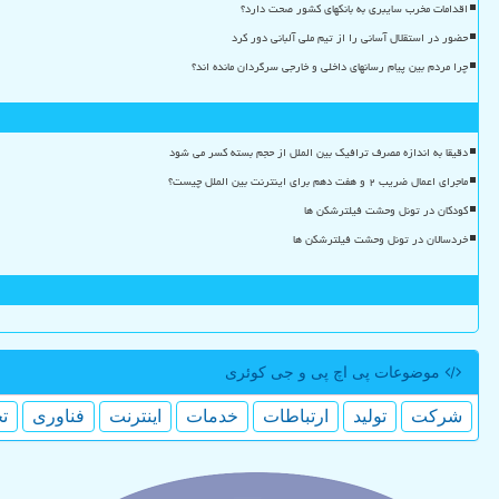
اقدامات مخرب سایبری به بانکهای کشور صحت دارد؟
حضور در استقلال آسانی را از تیم ملی آلبانی دور کرد
چرا مردم بین پیام رسانهای داخلی و خارجی سرگردان مانده اند؟
دقیقا به اندازه مصرف ترافیک بین الملل از حجم بسته کسر می شود
ماجرای اعمال ضریب ۲ و هفت دهم برای اینترنت بین الملل چیست؟
کودکان در تونل وحشت فیلترشکن ها
خردسالان در تونل وحشت فیلترشکن ها
موضوعات پی اچ پی و جی كوئری
شركت
تولید
ارتباطات
خدمات
اینترنت
فناوری
ت