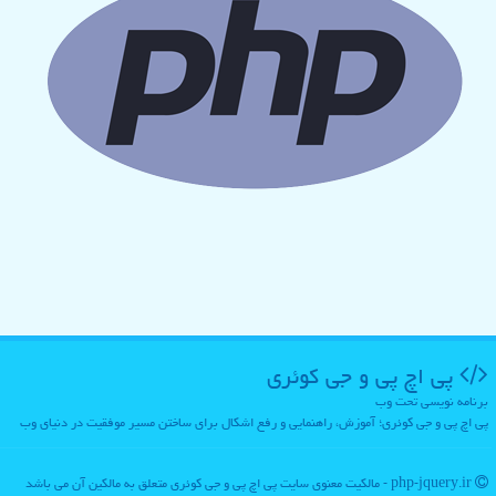
پی اچ پی و جی كوئری
برنامه نویسی تحت وب
پی اچ پی و جی کوئری؛ آموزش، راهنمایی و رفع اشکال برای ساختن مسیر موفقیت در دنیای وب
php-jquery.ir - مالکیت معنوی سایت پی اچ پی و جی كوئری متعلق به مالکین آن می باشد