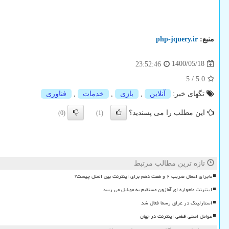
منبع:
php-jquery.ir
1400/05/18
23:52:46
5
/
5.0
تگهای خبر:
آنلاین
,
بازی
,
خدمات
,
فناوری
این مطلب را می پسندید؟
(0)
(1)
تازه ترین مطالب مرتبط
ماجرای اعمال ضریب ۲ و هفت دهم برای اینترنت بین الملل چیست؟
اینترنت ماهواره ای آمازون مستقیم به موبایل می رسد
استارلینک در عراق رسما فعال شد
عوامل اصلی قطعی اینترنت در جهان