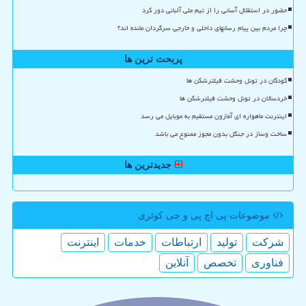
حضور در استقلال آسانی را از تیم ملی آلبانی دور کرد
چرا مردم بین پیام رسانهای داخلی و خارجی سرگردان مانده اند؟
پربحث ترین ها
کودکان در تونل وحشت فیلترشکن ها
خردسالان در تونل وحشت فیلترشکن ها
اینترنت ماهواره ای آمازون مستقیم به موبایل می رسد
ساخت وساز در جنگل بدون مجوز ممنوع می باشد
جدیدترین ها
موضوعات پی اچ پی و جی كوئری
شركت
تولید
ارتباطات
خدمات
اینترنت
فناوری
تخصص
آنلاین