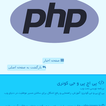
صفحه اخبار
بازگشت به صفحه اصلی
پی اچ پی و جی كوئری
برنامه نویسی تحت وب
پی اچ پی و جی کوئری؛ آموزش، راهنمایی و رفع اشکال برای ساختن مسیر موفقیت در دنیای وب
php-jquery.ir - مالکیت معنوی سایت پی اچ پی و جی كوئری متعلق به مالکین آن می باشد