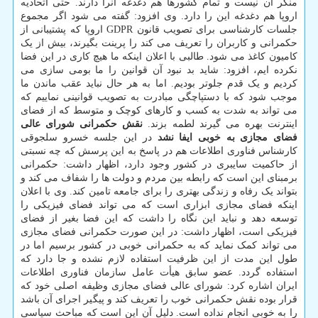
منکر آن نیست و تمام کشورها هم دغدغه آنرا دارند. حتی اتحادیه
اروپا هم دغدغه این را دارد. وی افزود: گفته می شود اگر مجموع
جلسات کارشناسی برای تصویب قانون GDPR اروپا که پشتیبانی از
حکمرانی و کاربران را تعریف می کند را پرینت بگیرند، بیش از یک
کامیون کاغذ می شود. طالبی با اعلان اینکه ما هیچ کاری در این فضا
نکرده ایم، افزود: شاید بد نبود آن قوانین را ما بومی سازی می
کردیم و یک قدم جلوتر بودیم. اما به هر حال نباید عقب ماندن ما
موجب شود که با دستپاچگی مبادرت به تصویب قوانینی نماییم که
می تواند به شدت به کسب و کارهای کوچک و متوسط که از فضای
اینترنت بهره می گیرند لطمه بزند.
نقش حکمرانی شورای عالی
فضای مجازی به خوبی ایفا نشد
در این جلسه خسرو سلجوقی
کارشناس فناوری اطلاعات هم در پاسخ به این پرسش که چه نسبتی
از حاکمیت سایبری در کشور وجود دارد، اظهار داشت: حکمرانی
برمبنای این است که رابطه بین مردم و دولت ها را شفاف می کند و
بتواند یک رفاه و زندگی بهتری را برای جامعه تامین کند. وی با اعلان
اینکه فضای مجازی ابزاری است که می تواند فضای فیزیکی را
توسعه دهد و نباید این نگاه را داشت که این فضا بغیر از فضای
فیزیکی است، اظهار داشت: در این صورت حکمرانی فضای مجازی
می تواند کمک نماید که به حکمرانی خوبی در کشور برسیم اما در
طول این مدت از این ظرفیت استفاده لازم نشده و جا دارد که
استفاده گردد. عضو سابق هیأت عامل سازمان فناوری اطلاعات
ایران اشاره کرد: شورای عالی فضای مجازی وظیفه اصلی خود که
قرار بوده نقش حکمرانی خوب را تعریف کند و پیگیر اجرای آن باشد
را به خوبی انجام نداده است. دلیل آن این است که مباحث سیاسی