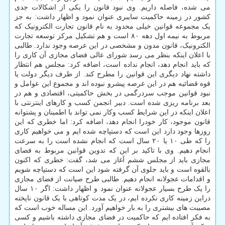
می شده، فاصله داریم. وی نبود قانون را یکی از اشکالات جدی
کشور در زمینه حاکمیت سایبری عنوان نمود و اظهار داشت: به جز
یک مجموعه قوانین خیلی محدود به نام قانون تجارت الکترونیک که
مربوط به نیمه اول دهه ۸۰ است و هم تشکیل مرکز توسعه تجارت
الکترونیک، قانون مدون و مشخصی در این عرصه وجود ندارد. طالبی
با اعلان اینکه بنظر می رسد شورای عالی فضای مجازی آن کاری را
که باید انجام دهد، انجام نداده است، اضافه کرد: مجلس هم انتظار
داشته نهاد دیگری این قوانین را مطرح کند. از طرف دیگر دولت یا
قوه قضائیه هم در این عرصه پیشرو نبوده اند و مجموع این عوامل و
نبود قوانین موجب سردرگمی در بخش حاکمیتی، اقتصادی و هم در
بعد برنامه ریزی شده است. دبیر انجمن کسب و کارهای اینترنتی با
اعلان اینکه در این شرایط کسب وکار نمی تواند با اطمینان و پشتوانه
قانون موجود، کار خودرا انجام دهد، اضافه کرد: اما خطری که این
روزها وجود دارد این است که دستپاچه شده ایم و می خواهیم کاری
را که طی ۱۰ یا ۲۰ سال است که انجام نشده است را به سرعت
انجام دهیم. وی با تاکید بر این که تدوین قوانین مربوط به فضای
مجازی باید از مجلس ششم آغاز می شد، گفت: خطری که اکنون
بالقوه است و باید جلوی آن گرفته شود این است که دستپاچه شویم
و اقدامات عجولانه انجام دهیم. طالبی طرح صیانت از فضای مجازی
را یک طرح بسیار عجولانه عنوان نمود و اظهار داشت: اگر ۱۰ سال
دراین زمینه کاری نکرده ایم، در یک مدت کوتاهی با یک قانون ناپخته
مصیبت های بیشتری را به بار خواهیم آورد. این مساله خوب است که
به فکر افتاده ایم که حاکمیت در فضای مجازی داشته باشیم و کسی