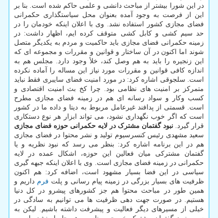
در این شورا بیشتر از مباحث دانشی و علمی حاکم شده است. بنا بر
این از فرصت به وجود آمده بعنوان محل سیاستگذاری حکمرانی
فضای مجازی کشور استفاده نشد. وی با اعلان اینکه خودمان را در
حد سیم کشی و کابل کشی متوقف کرده ایم، اظهار داشت: در
زمینه حکمرانی فضای مجازی باید حاکمیت و مردم به یکدیگر متصل
شوند اما اکنون در آن ساختار و قوانین و مقررات و مجموعه ای که
این زنجیره را باید به هم وصل کند، خلأ وجود دارد. مجلس هم به
اندازه کافی قوانین و مقررات مورد نیاز این مساله را آماده نکرده
است. سلجوقی اشاره کرد: در مورد امنیت فضای سایبری فقط نباید
متمرکز بر امنیت های نظامی بود. چرا کخ بث امنیت اقتصادی و
کسب وکار و سواد رسانه ای هم در زمینه فضای مجازی مطرح
است. قسمتی از پدافند غیرعامل مربوط به دیتا و داده ما در کشور
است که اگر خوب نگهداری نشود، می تواند ابزار هر نوع دستکاری
قرار گیرد.
نبود گفتمان مشترک در لایه حکمرانی حوزه فضای مجازی
سعید مشهدی رئیس کنسرسیوم تولید و نشر محتوا در فضای مجازی
هم در این برنامه اشاره کرد: بنظر می رسد که نبود نظریه و یا
گفتمان مشترکی میان فعالین این حوزه، اشکال عمده در لایه
حکمرانی در زمینه فضای مجازی است. وی با اعلان اینکه جبهه گیری
سیاسی در این فضا بسیار مشهود است، اضافه کرد: هم اکنون
ظرفیت های بسیار بزرگی در زمینه پیام رسانی و پلت
فرم
داریم و
همین طور در مباحث محتوا هم جز کشورهای پیشرو در کل دنیا
هستیم. در صورت جهت دهی ظرفیت ها می توانیم به سادگی در
خیلی از مسیرهای دیگر فعالیت و پیشرفت داشته باشیم. لیکن به