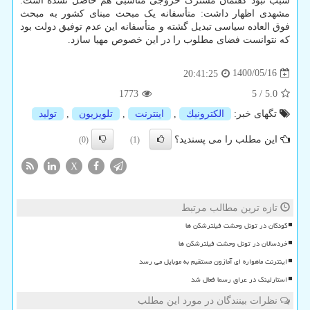
سبب نبود گفتمان مشترک خروجی مناسبی هم حاصل نشده است.
مشهدی اظهار داشت: متأسفانه یک مبحث مبنای کشور به مبحث
فوق العاده سیاسی تبدیل گشته و متأسفانه این عدم توفیق دولت بود
که نتوانست فضای مطلوب را در این خصوص مهیا سازد.
1400/05/16
20:41:25
1773
5
/
5.0
تگهای خبر:
الكترونیك
,
اینترنت
,
تلویزیون
,
تولید
این مطلب را می پسندید؟
(0)
(1)
X
تازه ترین مطالب مرتبط
کودکان در تونل وحشت فیلترشکن ها
خردسالان در تونل وحشت فیلترشکن ها
اینترنت ماهواره ای آمازون مستقیم به موبایل می رسد
استارلینک در عراق رسما فعال شد
نظرات بینندگان در مورد این مطلب